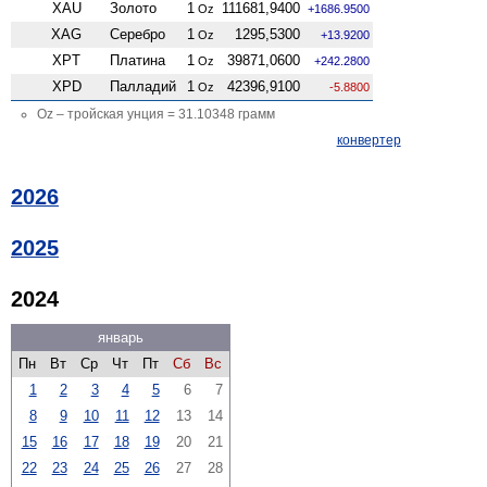
XAU
Золото
1
111681,9400
Oz
+1686.9500
XAG
Серебро
1
1295,5300
Oz
+13.9200
XPT
Платина
1
39871,0600
Oz
+242.2800
XPD
Палладий
1
42396,9100
Oz
-5.8800
Oz – тройская унция = 31.10348 грамм
конвертер
2026
2025
2024
январь
Пн
Вт
Ср
Чт
Пт
Сб
Вс
1
2
3
4
5
6
7
8
9
10
11
12
13
14
15
16
17
18
19
20
21
22
23
24
25
26
27
28