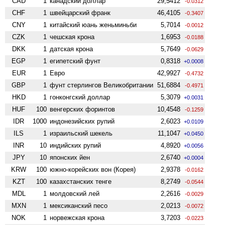
CAD
1
канадский доллар
29,5412
-0.0312
CHF
1
швейцарский франк
46,4105
-0.3407
CNY
1
китайский юань женьминьби
5,7014
-0.0012
CZK
1
чешская крона
1,6953
-0.0188
DKK
1
датская крона
5,7649
-0.0629
EGP
1
египетский фунт
0,8318
+0.0008
EUR
1
Евро
42,9927
-0.4732
GBP
1
фунт стерлингов Велико­британии
51,6884
-0.4971
HKD
1
гонконгский доллар
5,3079
+0.0031
HUF
100
венгерских форинтов
10,4548
-0.1259
IDR
1000
индонезийских рупий
2,6023
+0.0109
ILS
1
израильский шекель
11,1047
+0.0450
INR
10
индийских рупий
4,8920
+0.0056
JPY
10
японских йен
2,6740
+0.0004
KRW
100
южно-корейских вон (Корея)
2,9378
-0.0162
KZT
100
казахстанских тенге
8,2749
-0.0544
MDL
1
молдовский лей
2,2616
-0.0029
MXN
1
мексиканский песо
2,0213
-0.0072
NOK
1
норвежская крона
3,7203
-0.0223