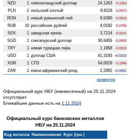
NZD
1
ново­зеландский доллар
24,1263
-0.1354
PLN
1
польский злотый
9,9118
-0.0972
RON
1
новый румынский лей
8,6390
-0.0943
RUB
10
российских рублей
4,0192
-0.0785
SEK
1
шведская крона
3,7214
-0.0241
SGD
1
сингапурский доллар
30,6455
-0.0893
TRY
1
новая турецкая лира
1,1958
-0.0015
USD
1
доллар США
41,3193
+0.0333
XDR
1
СПЗ
54,0029
-0.1986
ZAR
1
южно-африканский рэнд
2,2882
+0.0061
конвертер
Официальный курс НБУ (ежемесячный) на 25.11.2024
отсутствует
Ближайшие данные есть на
1.11.2024
Официальный курс банковских металлов
НБУ на 25.11.2024
Код металла
Наименование
Курс (грн.)