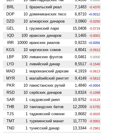
BRL
1
бразильский реал
7,1483
-0.4370
DOP
10
доминиканских песо
6,8710
+0.0012
DZD
10
алжирских динаров
3,0960
-0.0250
GEL
1
грузинский лари
15,0408
-0.0719
IQD
100
иракских динаров
3,1465
-0.0001
IRR
10000
иранских риалов
0,9233
+0.0056
KGS
10
киргизских сомов
4,8041
-0.0912
LBP
100
ливанских фунтов
0,0461
0.0000
LYD
1
ливийский динар
8,5517
-0.1540
MAD
1
марокканский дирхам
4,1919
-0.0613
MYR
1
малайзийский ринггит
9,4149
-0.5812
PKR
10
пакистанских рупий
1,4840
+0.0004
RSD
10
сербских динаров
3,8324
-0.1098
SAR
1
саудовский риял
10,9752
-0.0124
THB
10
таиландских батов
12,2059
-0.5755
TJS
1
таджикский сомони
3,8682
-0.0020
TMT
1
туркменский манат
11,7770
-0.0001
TND
1
тунисский динар
13,3344
-0.2961