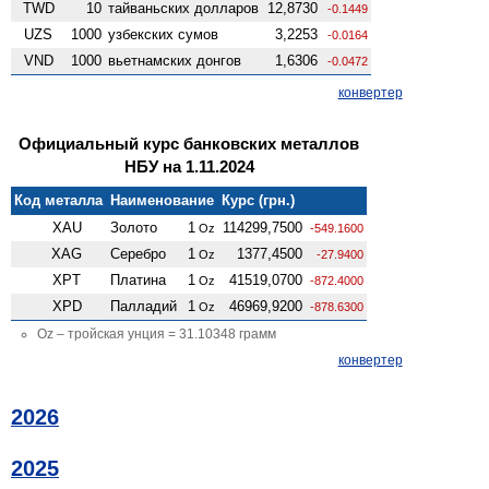
TWD
10
тайваньских долларов
12,8730
-0.1449
UZS
1000
узбекских сумов
3,2253
-0.0164
VND
1000
вьетнамских донгов
1,6306
-0.0472
конвертер
Официальный курс банковских металлов
НБУ на 1.11.2024
Код металла
Наименование
Курс (грн.)
XAU
Золото
1
114299,7500
Oz
-549.1600
XAG
Серебро
1
1377,4500
Oz
-27.9400
XPT
Платина
1
41519,0700
Oz
-872.4000
XPD
Палладий
1
46969,9200
Oz
-878.6300
Oz – тройская унция = 31.10348 грамм
конвертер
2026
2025