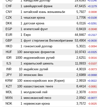
CAD
1
канадский доллар
29,6393
+0.0146
CHF
1
швейцарский франк
47,6415
+0.1179
CNY
1
китайский юань женьминьби
5,7927
-0.0008
CZK
1
чешская крона
1,7706
+0.0108
DKK
1
датская крона
6,0116
+0.0291
EGP
1
египетский фунт
0,8419
-0.0048
EUR
1
Евро
44,8467
+0.2117
GBP
1
фунт стерлингов Велико­британии
53,4904
+0.0630
HKD
1
гонконгский доллар
5,3021
-0.0094
HUF
100
венгерских форинтов
10,9743
+0.0325
IDR
1000
индонезийских рупий
2,6251
-0.0016
ILS
1
израильский шекель
11,0933
-0.0107
INR
10
индийских рупий
4,9019
-0.0073
JPY
10
японских йен
2,6989
+0.0068
KRW
100
южно-корейских вон (Корея)
2,9919
+0.0022
KZT
100
казахстанских тенге
8,4414
-0.0081
MDL
1
молдовский лей
2,3078
-0.0033
MXN
1
мексиканский песо
2,0562
+0.0077
NOK
1
норвежская крона
3,7572
-0.0025