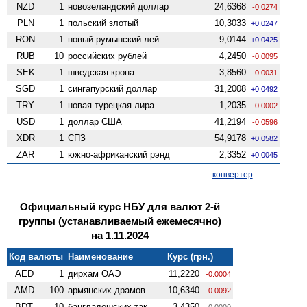
NZD
1
ново­зеландский доллар
24,6368
-0.0274
PLN
1
польский злотый
10,3033
+0.0247
RON
1
новый румынский лей
9,0144
+0.0425
RUB
10
российских рублей
4,2450
-0.0095
SEK
1
шведская крона
3,8560
-0.0031
SGD
1
сингапурский доллар
31,2008
+0.0492
TRY
1
новая турецкая лира
1,2035
-0.0002
USD
1
доллар США
41,2194
-0.0596
XDR
1
СПЗ
54,9178
+0.0582
ZAR
1
южно-африканский рэнд
2,3352
+0.0045
конвертер
Официальный курс НБУ для валют 2-й
группы (устанавливаемый ежемесячно)
на 1.11.2024
Код валюты
Наименование
Курс (грн.)
AED
1
дирхам ОАЭ
11,2220
-0.0004
AMD
100
армянских драмов
10,6340
-0.0092
BDT
10
бангладешских так
3,4350
0.0000