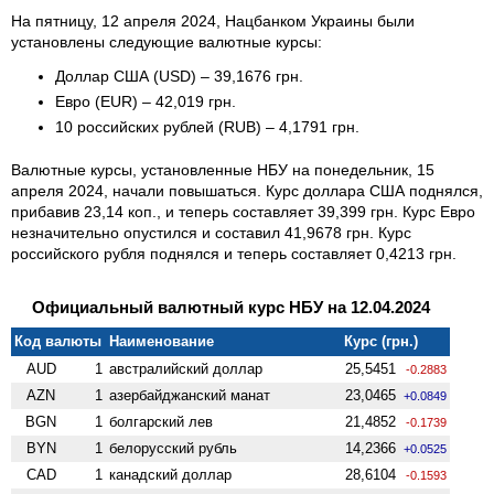
На пятницу, 12 апреля 2024, Нацбанком Украины были
установлены следующие валютные курсы:
Доллар США (USD) – 39,1676 грн.
Евро (EUR) – 42,019 грн.
10 российских рублей (RUB) – 4,1791 грн.
Валютные курсы, установленные НБУ на понедельник, 15
апреля 2024, начали повышаться. Курс доллара США поднялся,
прибавив 23,14 коп., и теперь составляет 39,399 грн. Курс Евро
незначительно опустился и составил 41,9678 грн. Курс
российского рубля поднялся и теперь составляет 0,4213 грн.
Официальный валютный курс НБУ на 12.04.2024
Код валюты
Наименование
Курс (грн.)
AUD
1
австралийский доллар
25,5451
-0.2883
AZN
1
азербайджанский манат
23,0465
+0.0849
BGN
1
болгарский лев
21,4852
-0.1739
BYN
1
белорусский рубль
14,2366
+0.0525
CAD
1
канадский доллар
28,6104
-0.1593