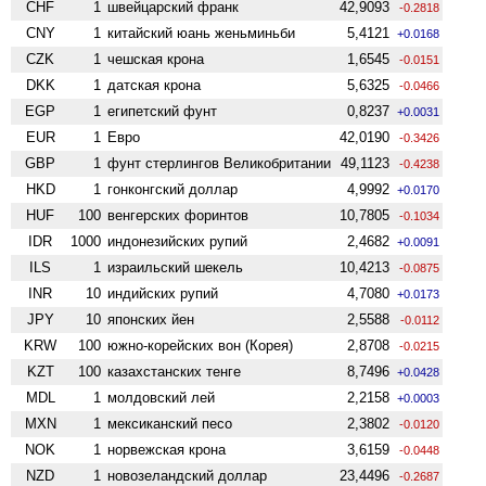
CHF
1
швейцарский франк
42,9093
-0.2818
CNY
1
китайский юань женьминьби
5,4121
+0.0168
CZK
1
чешская крона
1,6545
-0.0151
DKK
1
датская крона
5,6325
-0.0466
EGP
1
египетский фунт
0,8237
+0.0031
EUR
1
Евро
42,0190
-0.3426
GBP
1
фунт стерлингов Велико­британии
49,1123
-0.4238
HKD
1
гонконгский доллар
4,9992
+0.0170
HUF
100
венгерских форинтов
10,7805
-0.1034
IDR
1000
индонезийских рупий
2,4682
+0.0091
ILS
1
израильский шекель
10,4213
-0.0875
INR
10
индийских рупий
4,7080
+0.0173
JPY
10
японских йен
2,5588
-0.0112
KRW
100
южно-корейских вон (Корея)
2,8708
-0.0215
KZT
100
казахстанских тенге
8,7496
+0.0428
MDL
1
молдовский лей
2,2158
+0.0003
MXN
1
мексиканский песо
2,3802
-0.0120
NOK
1
норвежская крона
3,6159
-0.0448
NZD
1
ново­зеландский доллар
23,4496
-0.2687