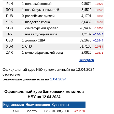
PLN
1
польский злотый
9,8674
-0.0829
RON
1
новый румынский лей
8,4522
-0.0732
RUB
10
российских рублей
4,1791
-0.0037
SEK
1
шведская крона
3,6432
-0.0599
SGD
1
сингапурский доллар
28,9402
-0.0755
TRY
1
новая турецкая лира
1,2139
+0.0043
USD
1
доллар США
39,1676
+0.1444
XDR
1
СПЗ
51,7136
-0.0754
ZAR
1
южно-африканский рэнд
2,0829
-0.0271
конвертер
Официальный курс НБУ (ежемесячный) на 12.04.2024
отсутствует
Ближайшие данные есть на
1.04.2024
Официальный курс банковских металлов
НБУ на 12.04.2024
Код металла
Наименование
Курс (грн.)
XAU
Золото
1
91588,7300
Oz
-22.9100