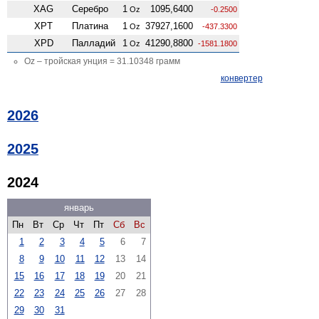
XAG
Серебро
1
1095,6400
Oz
-0.2500
XPT
Платина
1
37927,1600
Oz
-437.3300
XPD
Палладий
1
41290,8800
Oz
-1581.1800
Oz – тройская унция = 31.10348 грамм
конвертер
2026
2025
2024
январь
Пн
Вт
Ср
Чт
Пт
Сб
Вс
1
2
3
4
5
6
7
8
9
10
11
12
13
14
15
16
17
18
19
20
21
22
23
24
25
26
27
28
29
30
31