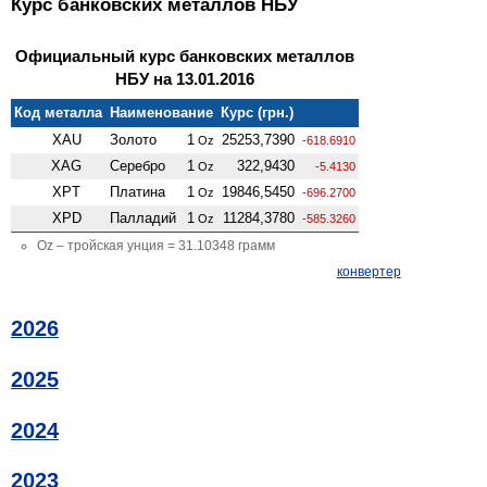
Курс банковских металлов НБУ
Официальный курс банковских металлов
НБУ на 13.01.2016
Код металла
Наименование
Курс (грн.)
XAU
Золото
1
25253,7390
Oz
-618.6910
XAG
Серебро
1
322,9430
Oz
-5.4130
XPT
Платина
1
19846,5450
Oz
-696.2700
XPD
Палладий
1
11284,3780
Oz
-585.3260
Oz – тройская унция = 31.10348 грамм
конвертер
2026
2025
2024
2023