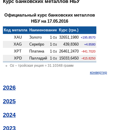
Курс банковских металлов НБУ
Официальный курс банковских металлов
НБУ на 17.05.2016
Код металла
Наименование
Курс (грн.)
XAU
Золото
1
32651,1980
Oz
+195.8570
XAG
Серебро
1
439,8360
Oz
+4.8580
XPT
Платина
1
26461,2470
Oz
-441.7020
XPD
Палладий
1
15033,6450
Oz
-415.8250
Oz – тройская унция = 31.10348 грамм
конвертер
2026
2025
2024
2023