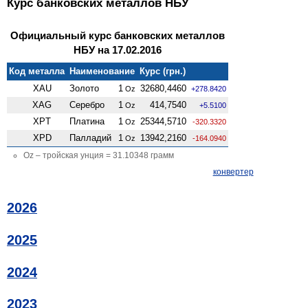
Курс банковских металлов НБУ
Официальный курс банковских металлов
НБУ на 17.02.2016
Код металла
Наименование
Курс (грн.)
XAU
Золото
1
32680,4460
Oz
+278.8420
XAG
Серебро
1
414,7540
Oz
+5.5100
XPT
Платина
1
25344,5710
Oz
-320.3320
XPD
Палладий
1
13942,2160
Oz
-164.0940
Oz – тройская унция = 31.10348 грамм
конвертер
2026
2025
2024
2023