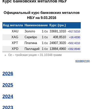
Курс банковских металлов НБУ
Официальный курс банковских металлов
НБУ на 9.03.2016
Код металла
Наименование
Курс (грн.)
XAU
Золото
1
33691,1010
Oz
+917.5210
XAG
Серебро
1
408,8510
Oz
+16.4330
XPT
Платина
1
24907,3020
Oz
+502.4210
XPD
Палладий
1
13884,4960
Oz
+332.0540
Oz – тройская унция = 31.10348 грамм
конвертер
2026
2025
2024
2023