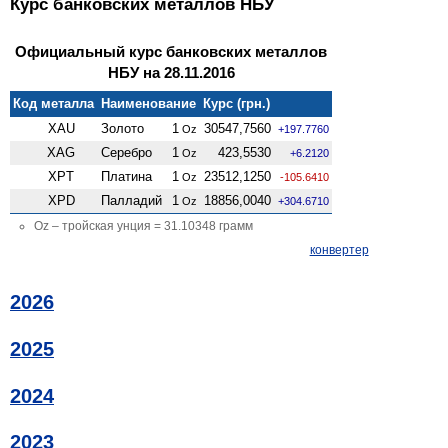
Курс банковских металлов НБУ
Официальный курс банковских металлов
НБУ на 28.11.2016
Код металла
Наименование
Курс (грн.)
XAU
Золото
1
30547,7560
Oz
+197.7760
XAG
Серебро
1
423,5530
Oz
+6.2120
XPT
Платина
1
23512,1250
Oz
-105.6410
XPD
Палладий
1
18856,0040
Oz
+304.6710
Oz – тройская унция = 31.10348 грамм
конвертер
2026
2025
2024
2023