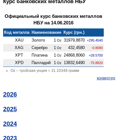
Курс банковских металлов НБУ
Официальный курс банковских металлов
НБУ на 14.06.2016
Код металла
Наименование
Курс (грн.)
XAU
Золото
1
31979,8870
Oz
+295.4540
XAG
Серебро
1
432,4580
Oz
-0.8080
XPT
Платина
1
24868,8060
Oz
+28.5700
XPD
Палладий
1
13832,6490
Oz
-75.8820
Oz – тройская унция = 31.10348 грамм
конвертер
2026
2025
2024
2023