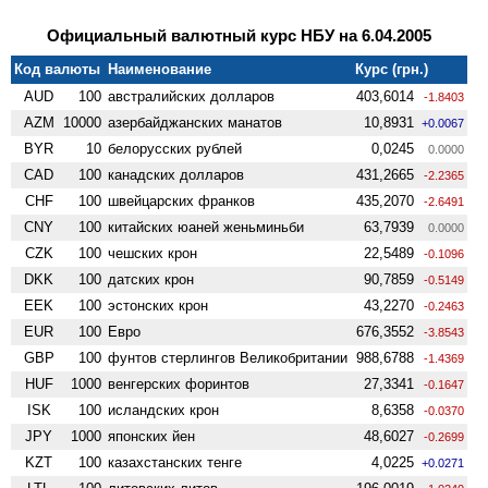
Официальный валютный курс НБУ на 6.04.2005
Код валюты
Наименование
Курс (грн.)
AUD
100
австралийских долларов
403,6014
-1.8403
AZM
10000
азербайджанских манатов
10,8931
+0.0067
BYR
10
белорусских рублей
0,0245
0.0000
CAD
100
канадских долларов
431,2665
-2.2365
CHF
100
швейцарских франков
435,2070
-2.6491
CNY
100
китайских юаней женьминьби
63,7939
0.0000
CZK
100
чешских крон
22,5489
-0.1096
DKK
100
датских крон
90,7859
-0.5149
EEK
100
эстонских крон
43,2270
-0.2463
EUR
100
Евро
676,3552
-3.8543
GBP
100
фунтов стерлингов Велико­британии
988,6788
-1.4369
HUF
1000
венгерских форинтов
27,3341
-0.1647
ISK
100
исландских крон
8,6358
-0.0370
JPY
1000
японских йен
48,6027
-0.2699
KZT
100
казахстанских тенге
4,0225
+0.0271