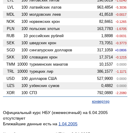
LTL
100
литовских литов
196,0019
-1.0240
LVL
100
латвийских латов
963,4854
-5.3036
MDL
100
молдовских леев
41,8518
-0.0017
NOK
100
норвежских крон
82,8461
-0.1265
PLN
100
польских злотых
163,7783
-1.6705
RUB
10
российских рублей
1,8898
-0.0031
SEK
100
шведских крон
73,7051
-0.3773
SGD
100
сингапурских долларов
317,1059
+0.0806
SKK
100
словацких крон
17,3714
-0.1215
TMM
10000
туркменских манатов
10,1537
0.0000
TRL
10000
турецких лир
386,1577
-1.1171
USD
100
долларов США
527,9900
0.0000
UZS
100
узбекских сумов
0,4882
0.0000
XDR
100
СПЗ
792,0880
-2.2080
конвертер
Официальный курс НБУ (ежемесячный) на 6.04.2005
отсутствует
Ближайшие данные есть на
1.04.2005