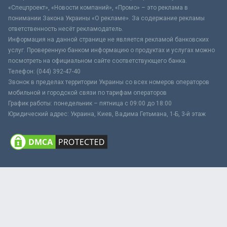
«Спецпроект», «Новости компаний», «Промо» – это реклама в
понимании Закона Украины «О рекламе». За содержание рекламы
ответственность несёт рекламодатель.
Информация на данной странице не является рекламой банковских
услуг. Проверенную банком информацию о продуктах и услугах можно
посмотреть на официальном сайте соответствующего банка.
Телефон: (044) 392-47-40
Звонок в пределах территории Украины со всех номеров операторов
мобильной и городской связи по тарифам операторов
График работы: понедельник – пятница с 09:00 до 18:00
Юридический адрес: Украина, Киев, Вадима Гетьмана, 1-Б, 3-й этаж