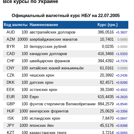
Все курсы по Украине
Официальный валютный курс НБУ на 22.07.2005
Код валюты
Наименование
Курс (грн.)
AUD
100
австралийских долларов
386,0516
+5.3607
AZM
10000
азербайджанских манатов
10,7401
0.0000
BYR
10
белорусских рублей
0,0235
0.0000
CAD
100
канадских долларов
416,3466
+1.0333
CHF
100
швейцарских франков
394,4392
+4.7376
CNY
100
китайских юаней женьминьби
61,0161
0.0000
CZK
100
чешских крон
20,3992
+0.2436
DKK
100
датских крон
82,4571
+0.8280
EEK
100
эстонских крон
39,3340
+0.4002
EUR
100
Евро
615,4435
+6.2620
GBP
100
фунтов стерлингов Велико­британии
884,2579
+6.8540
HUF
1000
венгерских форинтов
25,0629
+0.3356
ISK
100
исландских крон
7,8470
+0.0847
JPY
1000
японских йен
45,5176
+0.8398
KZT
100
казахстанских тенге
3,7214
+0.0093