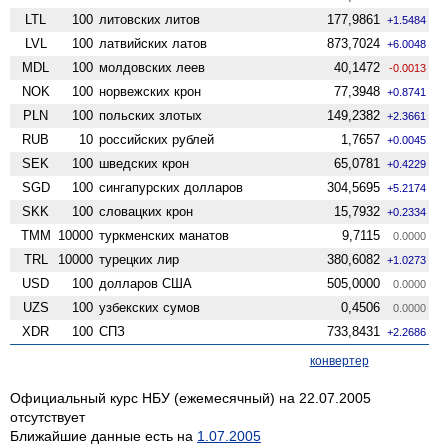
LTL
100
литовских литов
177,9861
+1.5484
LVL
100
латвийских латов
873,7024
+6.0048
MDL
100
молдовских леев
40,1472
-0.0013
NOK
100
норвежских крон
77,3948
+0.8741
PLN
100
польских злотых
149,2382
+2.3661
RUB
10
российских рублей
1,7657
+0.0045
SEK
100
шведских крон
65,0781
+0.4229
SGD
100
сингапурских долларов
304,5695
+5.2174
SKK
100
словацких крон
15,7932
+0.2334
TMM
10000
туркменских манатов
9,7115
0.0000
TRL
10000
турецких лир
380,6082
+1.0273
USD
100
долларов США
505,0000
0.0000
UZS
100
узбекских сумов
0,4506
0.0000
XDR
100
СПЗ
733,8431
+2.2686
конвертер
Официальный курс НБУ (ежемесячный) на 22.07.2005
отсутствует
Ближайшие данные есть на
1.07.2005