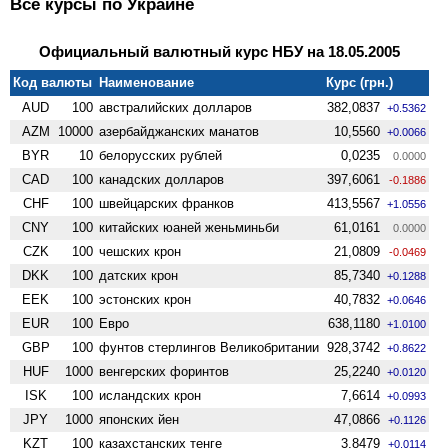
Все курсы по Украине
Официальный валютный курс НБУ на 18.05.2005
Код валюты
Наименование
Курс (грн.)
AUD
100
австралийских долларов
382,0837
+0.5362
AZM
10000
азербайджанских манатов
10,5560
+0.0066
BYR
10
белорусских рублей
0,0235
0.0000
CAD
100
канадских долларов
397,6061
-0.1886
CHF
100
швейцарских франков
413,5567
+1.0556
CNY
100
китайских юаней женьминьби
61,0161
0.0000
CZK
100
чешских крон
21,0809
-0.0469
DKK
100
датских крон
85,7340
+0.1288
EEK
100
эстонских крон
40,7832
+0.0646
EUR
100
Евро
638,1180
+1.0100
GBP
100
фунтов стерлингов Велико­британии
928,3742
+0.8622
HUF
1000
венгерских форинтов
25,2240
+0.0120
ISK
100
исландских крон
7,6614
+0.0993
JPY
1000
японских йен
47,0866
+0.1126
KZT
100
казахстанских тенге
3,8479
+0.0114