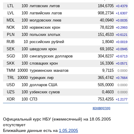
LTL
100
литовских литов
184,6705
+0.4379
LVL
100
латвийских латов
908,2734
+1.6307
MDL
100
молдовских леев
40,0940
+0.0035
NOK
100
норвежских крон
78,8228
+0.2993
PLN
100
польских злотых
151,4533
+0.6121
RUB
10
российских рублей
1,8040
+0.0019
SEK
100
шведских крон
69,1652
+0.0945
SGD
100
сингапурских долларов
304,8237
+0.6713
SKK
100
словацких крон
16,3306
+0.0571
TMM
10000
туркменских манатов
9,7115
0.0000
TRL
10000
турецких лир
365,4742
+0.7664
USD
100
долларов США
505,0000
0.0000
UZS
100
узбекских сумов
0,4603
0.0000
XDR
100
СПЗ
753,4255
+1.2177
конвертер
Официальный курс НБУ (ежемесячный) на 18.05.2005
отсутствует
Ближайшие данные есть на
1.05.2005