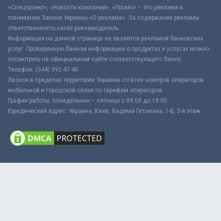
«Спецпроект», «Новости компаний», «Промо» – это реклама в
понимании Закона Украины «О рекламе». За содержание рекламы
ответственность несёт рекламодатель.
Информация на данной странице не является рекламой банковских
услуг. Проверенную банком информацию о продуктах и услугах можно
посмотреть на официальном сайте соответствующего банка.
Телефон: (044) 392-47-40
Звонок в пределах территории Украины со всех номеров операторов
мобильной и городской связи по тарифам операторов
График работы: понедельник – пятница с 09:00 до 18:00
Юридический адрес: Украина, Киев, Вадима Гетьмана, 1-Б, 3-й этаж