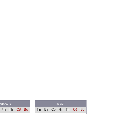
евраль
март
Чт
Пт
Сб
Вс
Пн
Вт
Ср
Чт
Пт
Сб
Вс