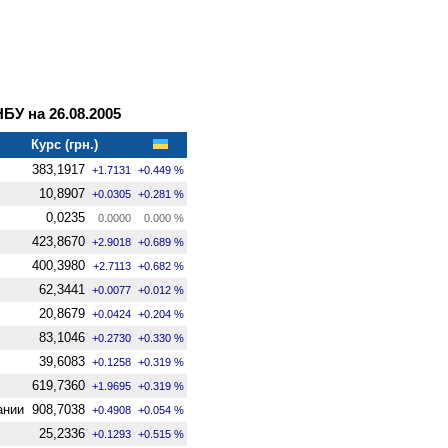
У на 26.08.2005
Курс (грн.)
383,1917
+1.7131
+0.449 %
10,8907
+0.0305
+0.281 %
0,0235
0.0000
0.000 %
423,8670
+2.9018
+0.689 %
400,3980
+2.7113
+0.682 %
62,3441
+0.0077
+0.012 %
20,8679
+0.0424
+0.204 %
83,1046
+0.2730
+0.330 %
39,6083
+0.1258
+0.319 %
619,7360
+1.9695
+0.319 %
ании
908,7038
+0.4908
+0.054 %
25,2336
+0.1293
+0.515 %