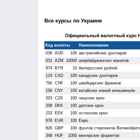
Все курсы по Украине
Официальный валютный курс НБ
Код валюты
Наименование
036
AUD
100
австралийских долларов
031
AZM
10000
азербайджанских манатов
974
BYR
10
белорусских рублей
124
CAD
100
канадских долларов
756
CHF
100
швейцарских франков
156
CNY
100
китайских юаней женьминьби
203
CZK
100
чешских крон
208
DKK
100
датских крон
233
EEK
100
эстонских крон
978
EUR
100
Евро
826
GBP
100
фунтов стерлингов Велико­брит
348
HUF
1000
венгерских форинтов