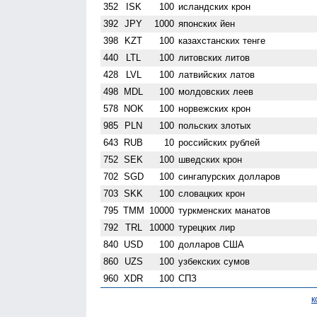
352
ISK
100
исландских крон
392
JPY
1000
японских йен
398
KZT
100
казахстанских тенге
440
LTL
100
литовских литов
428
LVL
100
латвийских латов
498
MDL
100
молдовских леев
578
NOK
100
норвежских крон
985
PLN
100
польских злотых
643
RUB
10
российских рублей
752
SEK
100
шведских крон
702
SGD
100
сингапурских долларов
703
SKK
100
словацких крон
795
TMM
10000
туркменских манатов
792
TRL
10000
турецких лир
840
USD
100
долларов США
860
UZS
100
узбекских сумов
960
XDR
100
СПЗ
к