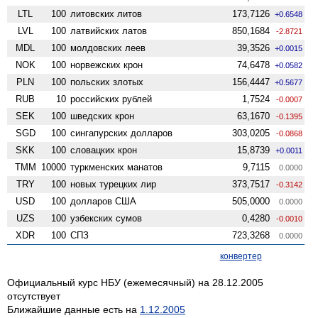
LTL
100
литовских литов
173,7126
+0.6548
LVL
100
латвийских латов
850,1684
-2.8721
MDL
100
молдовских леев
39,3526
+0.0015
NOK
100
норвежских крон
74,6478
+0.0582
PLN
100
польских злотых
156,4447
+0.5677
RUB
10
российских рублей
1,7524
-0.0007
SEK
100
шведских крон
63,1670
-0.1395
SGD
100
сингапурских долларов
303,0205
-0.0868
SKK
100
словацких крон
15,8739
+0.0011
TMM
10000
туркменских манатов
9,7115
0.0000
TRY
100
новых турецких лир
373,7517
-0.3142
USD
100
долларов США
505,0000
0.0000
UZS
100
узбекских сумов
0,4280
-0.0010
XDR
100
СПЗ
723,3268
0.0000
конвертер
Официальный курс НБУ (ежемесячный) на 28.12.2005
отсутствует
Ближайшие данные есть на
1.12.2005