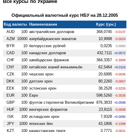
Все курсы по Украине
Официальный валютный курс НБУ на 28.12.2005
Код валюты
Наименование
Курс (грн.)
AUD
100
австралийских долларов
368,0745
-0.0137
AZM
10000
азербайджанских манатов
10,9998
-0.0024
BYR
10
белорусских рублей
0,0235
0.0000
CAD
100
канадских долларов
432,7111
+0.0572
CHF
100
швейцарских франков
384,3357
-0.3999
CNY
100
китайских юаней женьминьби
62,5464
+0.0116
CZK
100
чешских крон
20,6995
-0.0036
DKK
100
датских крон
80,2260
-0.0657
EEK
100
эстонских крон
38,2528
-0.0226
EUR
100
Евро
598,5260
-0.3535
GBP
100
фунтов стерлингов Велико­британии
876,3833
+0.0598
HUF
1000
венгерских форинтов
23,8115
-0.0008
ISK
100
исландских крон
7,9328
+0.0090
JPY
1000
японских йен
43,1806
-0.1098
KZT
100
казахстанских тенге
3,7771
-0.0011