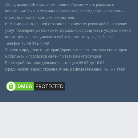
«Спецпроект», «Новости компаний», «Промо» – это реклама в
понимании Закона Украины «О рекламе». За содержание рекламы
ответственность несёт рекламодатель.
Информация на данной странице не является рекламой банковских
услуг. Проверенную банком информацию о продуктах и услугах можно
посмотреть на официальном сайте соответствующего банка.
Телефон: (044) 392-47-40
Звонок в пределах территории Украины со всех номеров операторов
мобильной и городской связи по тарифам операторов
График работы: понедельник – пятница с 09:00 до 18:00
Юридический адрес: Украина, Киев, Вадима Гетьмана, 1-Б, 3-й этаж