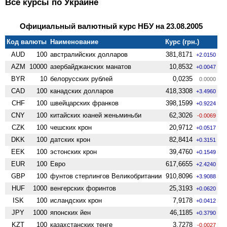
Все курсы по Украине
Официальный валютный курс НБУ на 23.08.2005
Код валюты
Наименование
Курс (грн.)
AUD
100
австралийских долларов
381,8171
+2.0150
AZM
10000
азербайджанских манатов
10,8532
+0.0047
BYR
10
белорусских рублей
0,0235
0.0000
CAD
100
канадских долларов
418,3308
+3.4960
CHF
100
швейцарских франков
398,1599
+0.9224
CNY
100
китайских юаней женьминьби
62,3026
-0.0069
CZK
100
чешских крон
20,9712
+0.0517
DKK
100
датских крон
82,8414
+0.3151
EEK
100
эстонских крон
39,4760
+0.1549
EUR
100
Евро
617,6655
+2.4240
GBP
100
фунтов стерлингов Велико­британии
910,8096
+3.9088
HUF
1000
венгерских форинтов
25,3193
+0.0620
ISK
100
исландских крон
7,9178
+0.0412
JPY
1000
японских йен
46,1185
+0.3790
KZT
100
казахстанских тенге
3,7278
-0.0027