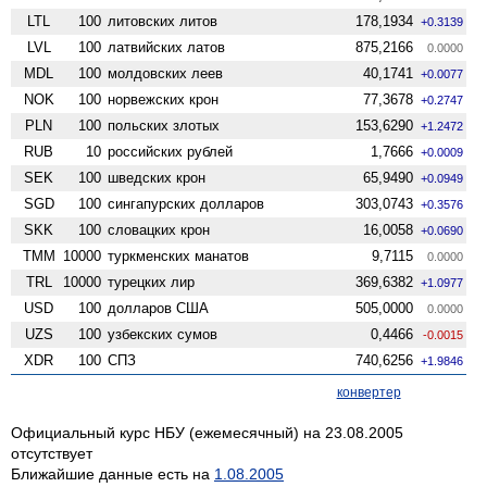
LTL
100
литовских литов
178,1934
+0.3139
LVL
100
латвийских латов
875,2166
0.0000
MDL
100
молдовских леев
40,1741
+0.0077
NOK
100
норвежских крон
77,3678
+0.2747
PLN
100
польских злотых
153,6290
+1.2472
RUB
10
российских рублей
1,7666
+0.0009
SEK
100
шведских крон
65,9490
+0.0949
SGD
100
сингапурских долларов
303,0743
+0.3576
SKK
100
словацких крон
16,0058
+0.0690
TMM
10000
туркменских манатов
9,7115
0.0000
TRL
10000
турецких лир
369,6382
+1.0977
USD
100
долларов США
505,0000
0.0000
UZS
100
узбекских сумов
0,4466
-0.0015
XDR
100
СПЗ
740,6256
+1.9846
конвертер
Официальный курс НБУ (ежемесячный) на 23.08.2005
отсутствует
Ближайшие данные есть на
1.08.2005