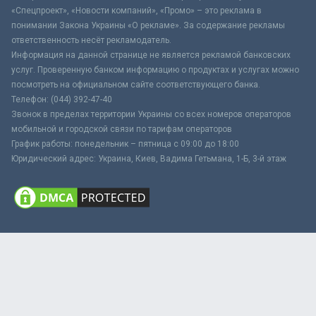
«Спецпроект», «Новости компаний», «Промо» – это реклама в
понимании Закона Украины «О рекламе». За содержание рекламы
ответственность несёт рекламодатель.
Информация на данной странице не является рекламой банковских
услуг. Проверенную банком информацию о продуктах и услугах можно
посмотреть на официальном сайте соответствующего банка.
Телефон: (044) 392-47-40
Звонок в пределах территории Украины со всех номеров операторов
мобильной и городской связи по тарифам операторов
График работы: понедельник – пятница с 09:00 до 18:00
Юридический адрес: Украина, Киев, Вадима Гетьмана, 1-Б, 3-й этаж