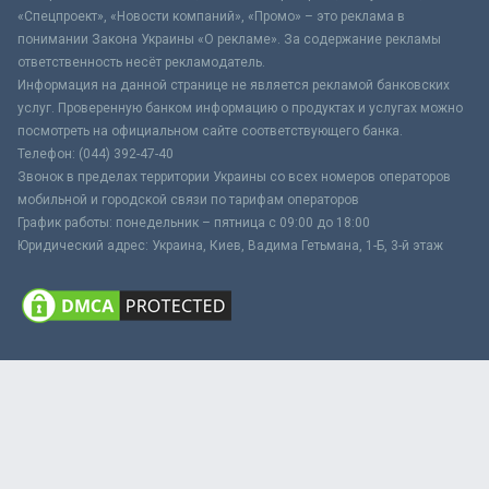
«Спецпроект», «Новости компаний», «Промо» – это реклама в
понимании Закона Украины «О рекламе». За содержание рекламы
ответственность несёт рекламодатель.
Информация на данной странице не является рекламой банковских
услуг. Проверенную банком информацию о продуктах и услугах можно
посмотреть на официальном сайте соответствующего банка.
Телефон: (044) 392-47-40
Звонок в пределах территории Украины со всех номеров операторов
мобильной и городской связи по тарифам операторов
График работы: понедельник – пятница с 09:00 до 18:00
Юридический адрес: Украина, Киев, Вадима Гетьмана, 1-Б, 3-й этаж