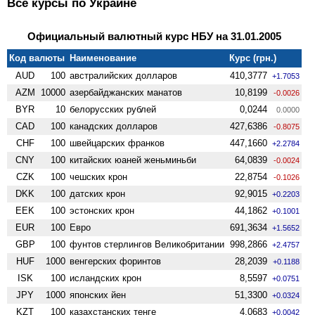
Все курсы по Украине
Официальный валютный курс НБУ на 31.01.2005
Код валюты
Наименование
Курс (грн.)
AUD
100
австралийских долларов
410,3777
+1.7053
AZM
10000
азербайджанских манатов
10,8199
-0.0026
BYR
10
белорусских рублей
0,0244
0.0000
CAD
100
канадских долларов
427,6386
-0.8075
CHF
100
швейцарских франков
447,1660
+2.2784
CNY
100
китайских юаней женьминьби
64,0839
-0.0024
CZK
100
чешских крон
22,8754
-0.1026
DKK
100
датских крон
92,9015
+0.2203
EEK
100
эстонских крон
44,1862
+0.1001
EUR
100
Евро
691,3634
+1.5652
GBP
100
фунтов стерлингов Велико­британии
998,2866
+2.4757
HUF
1000
венгерских форинтов
28,2039
+0.1188
ISK
100
исландских крон
8,5597
+0.0751
JPY
1000
японских йен
51,3300
+0.0324
KZT
100
казахстанских тенге
4,0683
+0.0042