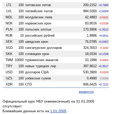
LTL
100
литовских литов
200,2152
+0.7980
LVL
100
латвийских латов
984,0260
+3.6009
MDL
100
молдовских леев
42,4883
-0.0101
NOK
100
норвежских крон
83,8016
-0.0339
PLN
100
польских злотых
170,5806
+1.0012
RUB
10
российских рублей
1,8886
+0.0011
SEK
100
шведских крон
76,0785
+0.0467
SGD
100
сингапурских долларов
324,3553
-0.1182
SKK
100
словацких крон
18,0334
+0.1328
TMM
10000
туркменских манатов
10,1998
-0.0004
TRY
100
новых турецких лир
397,8612
+0.3517
USD
100
долларов США
530,3900
-0.0200
UZS
100
узбекских сумов
0,4990
0.0000
XDR
100
СПЗ
806,6425
+0.7222
конвертер
Официальный курс НБУ (ежемесячный) на 31.01.2005
отсутствует
Ближайшие данные есть на
1.01.2005