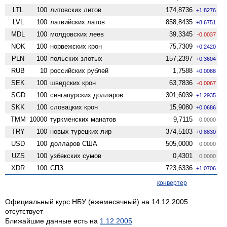
LTL
100
литовских литов
174,8736
+1.8276
LVL
100
латвийских латов
858,8435
+8.6751
MDL
100
молдовских леев
39,3345
-0.0037
NOK
100
норвежских крон
75,7309
+0.2420
PLN
100
польских злотых
157,2397
+0.3604
RUB
10
российских рублей
1,7588
+0.0088
SEK
100
шведских крон
63,7836
-0.0067
SGD
100
сингапурских долларов
301,6039
+1.2935
SKK
100
словацких крон
15,9080
+0.0686
TMM
10000
туркменских манатов
9,7115
0.0000
TRY
100
новых турецких лир
374,5103
+0.8830
USD
100
долларов США
505,0000
0.0000
UZS
100
узбекских сумов
0,4301
0.0000
XDR
100
СПЗ
723,6336
+1.0706
конвертер
Официальный курс НБУ (ежемесячный) на 14.12.2005
отсутствует
Ближайшие данные есть на
1.12.2005