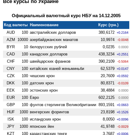
Все курсы по Украине
Официальный валютный курс НБУ на 14.12.2005
Код валюты
Наименование
Курс (грн.)
AUD
100
австралийских долларов
380,6172
+0.2164
AZM
10000
азербайджанских манатов
10,9974
-0.0048
BYR
10
белорусских рублей
0,0235
0.0000
CAD
100
канадских долларов
438,3234
+0.2551
CHF
100
швейцарских франков
390,2109
-0.5064
CNY
100
китайских юаней женьминьби
62,5379
+0.0147
CZK
100
чешских крон
20,7609
+0.0592
DKK
100
датских крон
80,8371
-0.0109
EEK
100
эстонских крон
38,4884
0.0000
EUR
100
Евро
602,2125
0.0000
GBP
100
фунтов стерлингов Велико­британии
893,1591
+0.0663
HUF
1000
венгерских форинтов
23,8198
+0.1526
ISK
100
исландских крон
8,0050
+0.0096
JPY
1000
японских йен
41,9748
-0.0029
KZT
100
казахстанских тенге
3,7687
+0.0006