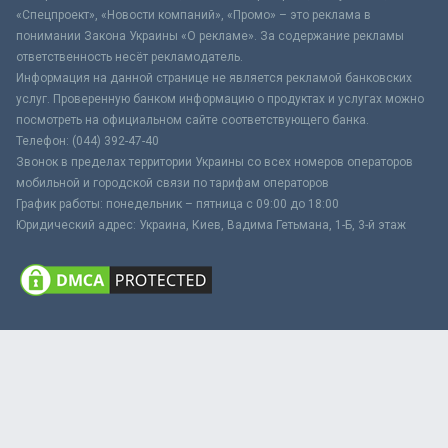
«Спецпроект», «Новости компаний», «Промо» – это реклама в
понимании Закона Украины «О рекламе». За содержание рекламы
ответственность несёт рекламодатель.
Информация на данной странице не является рекламой банковских
услуг. Проверенную банком информацию о продуктах и услугах можно
посмотреть на официальном сайте соответствующего банка.
Телефон: (044) 392-47-40
Звонок в пределах территории Украины со всех номеров операторов
мобильной и городской связи по тарифам операторов
График работы: понедельник – пятница с 09:00 до 18:00
Юридический адрес: Украина, Киев, Вадима Гетьмана, 1-Б, 3-й этаж