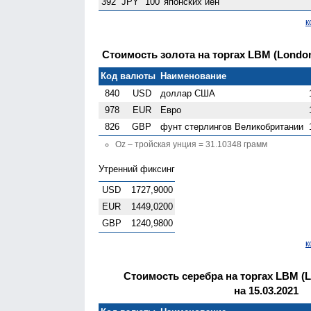
392
JPY
100
японских йен
к
Стоимость золота на торгах LBM (London 
Код валюты
Наименование
840
USD
доллар США
978
EUR
Евро
826
GBP
фунт стерлингов Велико­британии
Oz – тройская унция = 31.10348 грамм
Утренний фиксинг
USD
1727,9000
EUR
1449,0200
GBP
1240,9800
к
Стоимость серебра на торгах LBM (Lo
на 15.03.2021