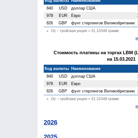
Код валюты
Наименование
840
USD
доллар США
978
EUR
Евро
826
GBP
фунт стерлингов Велико­британии
Oz – тройская унция = 31.10348 грамм
к
Стоимость платины на торгах LBM (L
на 15.03.2021
Код валюты
Наименование
840
USD
доллар США
978
EUR
Евро
826
GBP
фунт стерлингов Велико­британии
Oz – тройская унция = 31.10348 грамм
к
2026
2025