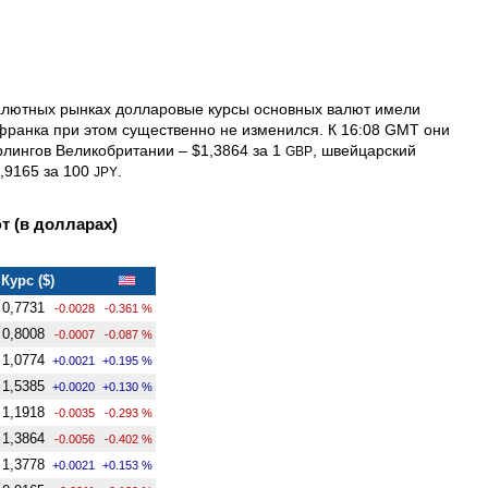
валютных рынках долларовые курсы основных валют имели
франка при этом существенно не изменился. К 16:08 GMT они
рлингов Велико­британии – $1,3864 за 1
, швейцарский
GBP
0,9165 за 100
.
JPY
 (в долларах)
Курс ($)
0,7731
-0.0028
-0.361 %
0,8008
-0.0007
-0.087 %
1,0774
+0.0021
+0.195 %
1,5385
+0.0020
+0.130 %
1,1918
-0.0035
-0.293 %
1,3864
-0.0056
-0.402 %
1,3778
+0.0021
+0.153 %