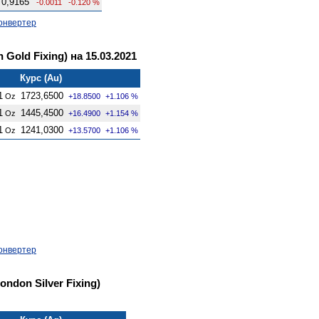
0,9165
-0.0011
-0.120 %
онвертер
Gold Fixing) на 15.03.2021
Курс (Au)
1
1723,6500
Oz
+18.8500
+1.106 %
1
1445,4500
Oz
+16.4900
+1.154 %
1
1241,0300
Oz
+13.5700
+1.106 %
онвертер
ndon Silver Fixing)