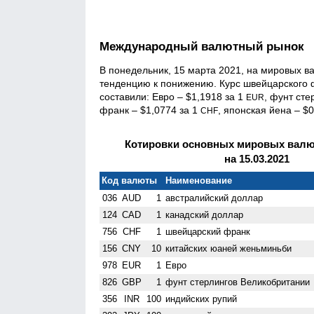
Международный валютный рынок
В понедельник, 15 марта 2021, на мировых 
тенденцию к понижению. Курс швейцарского 
составили: Евро – $1,1918 за 1
, фунт сте
EUR
франк – $1,0774 за 1
, японская йена – $
CHF
Котировки основных мировых валют
на 15.03.2021
Код валюты
Наименование
036
AUD
1
австралийский доллар
124
CAD
1
канадский доллар
756
CHF
1
швейцарский франк
156
CNY
10
китайских юаней женьминьби
978
EUR
1
Евро
826
GBP
1
фунт стерлингов Велико­британии
356
INR
100
индийских рупий