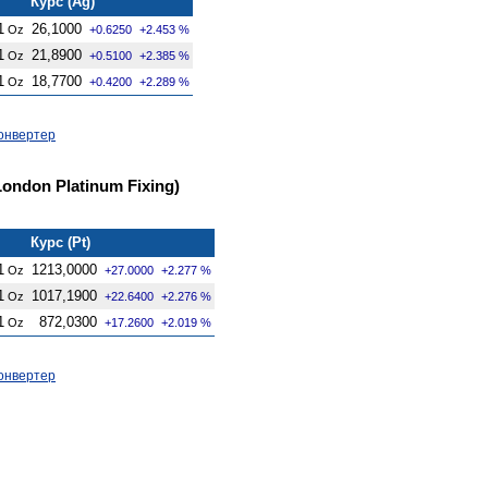
Курс (Ag)
1
26,1000
Oz
+0.6250
+2.453 %
1
21,8900
Oz
+0.5100
+2.385 %
1
18,7700
Oz
+0.4200
+2.289 %
онвертер
ondon Platinum Fixing)
Курс (Pt)
1
1213,0000
Oz
+27.0000
+2.277 %
1
1017,1900
Oz
+22.6400
+2.276 %
1
872,0300
Oz
+17.2600
+2.019 %
онвертер