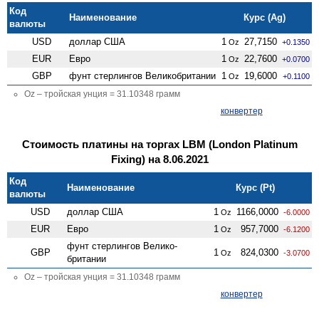
Код
Наименование
Курс (Ag)
валюты
USD
доллар США
1
27,7150
Oz
+0.1350
EUR
Евро
1
22,7600
Oz
+0.0700
GBP
фунт стерлингов Велико­британии
1
19,6000
Oz
+0.1100
Oz – тройская унция = 31.10348 грамм
конвертер
Стоимость платины на торгах LBM (London Platinum
Fixing) на 8.06.2021
Код
Наименование
Курс (Pt)
валюты
USD
доллар США
1
1166,0000
Oz
-6.0000
EUR
Евро
1
957,7000
Oz
-6.1200
фунт стерлингов Велико­
GBP
1
824,0300
Oz
-3.0700
британии
Oz – тройская унция = 31.10348 грамм
конвертер