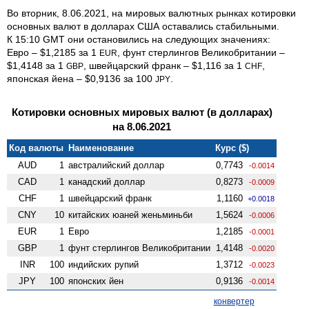
Во вторник, 8.06.2021, на мировых валютных рынках котировки
основных валют в долларах США оставались стабильными.
К 15:10 GMT они остановились на следующих значениях:
Евро – $1,2185 за 1
, фунт стерлингов Велико­британии –
EUR
$1,4148 за 1
, швейцарский франк – $1,116 за 1
,
GBP
CHF
японская йена – $0,9136 за 100
.
JPY
Котировки основных мировых валют (в долларах)
на 8.06.2021
Код валюты
Наименование
Курс ($)
AUD
1
австралийский доллар
0,7743
-0.0014
CAD
1
канадский доллар
0,8273
-0.0009
CHF
1
швейцарский франк
1,1160
+0.0018
CNY
10
китайских юаней женьминьби
1,5624
-0.0006
EUR
1
Евро
1,2185
-0.0001
GBP
1
фунт стерлингов Велико­британии
1,4148
-0.0020
INR
100
индийских рупий
1,3712
-0.0023
JPY
100
японских йен
0,9136
-0.0014
конвертер