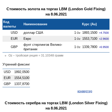
Стоимость золота на торгах LBM (London Gold Fixing)
на 8.06.2021
Код
Наименование
Курс (Au)
валюты
USD
доллар США
1
1893,1500
Oz
+4.7500
EUR
Евро
1
1553,7100
Oz
+2.9600
фунт стерлингов Велико­
GBP
1
1339,7800
Oz
+6.9500
британии
Oz – тройская унция = 31.10348 грамм
Утренний фиксинг
USD
1892,0500
EUR
1554,5100
GBP
1337,8700
конвертер
Стоимость серебра на торгах LBM (London Silver Fixing)
на 8.06.2021