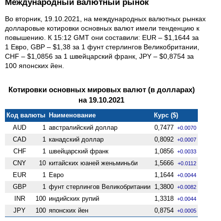
Международный валютный рынок
Во вторник, 19.10.2021, на международных валютных рынках
долларовые котировки основных валют имели тенденцию к
повышению. К 15:12 GMT они составили: EUR – $1,1644 за
1 Евро, GBP – $1,38 за 1 фунт стерлингов Велико­британии,
CHF – $1,0856 за 1 швейцарский франк, JPY – $0,8754 за
100 японских йен.
Котировки основных мировых валют (в долларах)
на 19.10.2021
Код валюты
Наименование
Курс ($)
AUD
1
австралийский доллар
0,7477
+0.0070
CAD
1
канадский доллар
0,8092
+0.0007
CHF
1
швейцарский франк
1,0856
+0.0033
CNY
10
китайских юаней женьминьби
1,5666
+0.0112
EUR
1
Евро
1,1644
+0.0044
GBP
1
фунт стерлингов Велико­британии
1,3800
+0.0082
INR
100
индийских рупий
1,3318
+0.0044
JPY
100
японских йен
0,8754
+0.0005