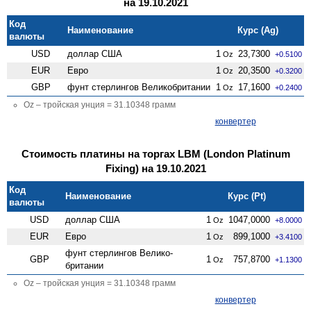
на 19.10.2021
Код
Наименование
Курс (Ag)
валюты
USD
доллар США
1
23,7300
Oz
+0.5100
EUR
Евро
1
20,3500
Oz
+0.3200
GBP
фунт стерлингов Велико­британии
1
17,1600
Oz
+0.2400
Oz – тройская унция = 31.10348 грамм
конвертер
Стоимость платины на торгах LBM (London Platinum
Fixing) на 19.10.2021
Код
Наименование
Курс (Pt)
валюты
USD
доллар США
1
1047,0000
Oz
+8.0000
EUR
Евро
1
899,1000
Oz
+3.4100
фунт стерлингов Велико­
GBP
1
757,8700
Oz
+1.1300
британии
Oz – тройская унция = 31.10348 грамм
конвертер