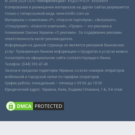
© 2008-2026 ООО «МинфинМедиа». Код ЕГРПОУ: 35506859
Копирование и размещение материалов на других сайтах разрешается
только с гиперссылкой вида: www.minfin.com.ua
Материалы с пометками «Р», «Новости партнёров», «Актуально»,
«Спецпроект», «Новости компаний», «Промо» – это реклама в
понимании Закона Украины «О рекламе». За содержание рекламы
ответственность несёт рекламодатель.
Информация на данной странице не является рекламой банковских
услуг. Проверенную банком информацию о продуктах и услугах можно
посмотреть на официальном сайте соответствующего банка.
Телефон: (044) 392-47-40
Звонок в пределах территории Украины со всех номеров операторов
мобильной и городской связи по тарифам операторов
График работы: понедельник – пятница с 09:00 до 18:00
Юридический адрес: Украина, Киев, Вадима Гетьмана, 1-Б, 3-й этаж