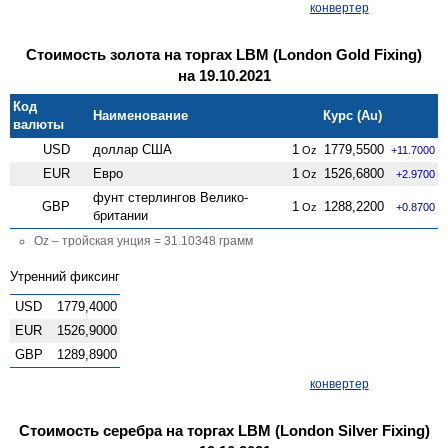
конвертер
Стоимость золота на торгах LBM (London Gold Fixing)
на 19.10.2021
Код
Наименование
Курс (Au)
валюты
USD
доллар США
1
1779,5500
Oz
+11.7000
EUR
Евро
1
1526,6800
Oz
+2.9700
фунт стерлингов Велико­
GBP
1
1288,2200
Oz
+0.8700
британии
Oz – тройская унция = 31.10348 грамм
Утренний фиксинг
USD
1779,4000
EUR
1526,9000
GBP
1289,8900
конвертер
Стоимость серебра на торгах LBM (London Silver Fixing)