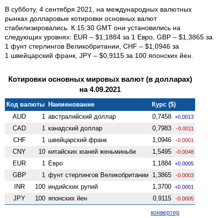
В субботу, 4 сентября 2021, на международных валютных
рынках долларовые котировки основных валют
стабилизировались. К 15:30 GMT они установились на
следующих уровнях: EUR – $1,1884 за 1 Евро, GBP – $1,3865 за
1 фунт стерлингов Велико­британии, CHF – $1,0946 за
1 швейцарский франк, JPY – $0,9115 за 100 японских йен.
Котировки основных мировых валют (в долларах)
на 4.09.2021
Код валюты
Наименование
Курс ($)
AUD
1
австралийский доллар
0,7458
+0.0013
CAD
1
канадский доллар
0,7983
-0.0011
CHF
1
швейцарский франк
1,0946
-0.0001
CNY
10
китайских юаней женьминьби
1,5495
-0.0048
EUR
1
Евро
1,1884
+0.0005
GBP
1
фунт стерлингов Велико­британии
1,3865
-0.0003
INR
100
индийских рупий
1,3700
+0.0001
JPY
100
японских йен
0,9115
-0.0005
конвертер