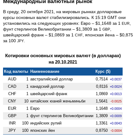
Международный валютный рынок
В среду, 20 октября 2021, на мировых рынках долларовые
курсы основных валют стабилизировались. К 15:19 GMT они
установились на следующих уровнях: Евро – $1,1648 за 1
,
EUR
фунт стерлингов Велико­британии – $1,3809 за 1
,
GBP
швейцарский франк – $1,0869 за 1
, японская йена – $0,875
CHF
за 100
.
JPY
Котировки основных мировых валют (в долларах)
на 20.10.2021
Код валюты
Наименование
Курс ($)
AUD
1
австралийский доллар
0,7514
+0.0037
CAD
1
канадский доллар
0,8116
+0.0024
CHF
1
швейцарский франк
1,0869
+0.0013
CNY
10
китайских юаней женьминьби
1,5641
-0.0025
EUR
1
Евро
1,1648
+0.0004
GBP
1
фунт стерлингов Велико­британии
1,3809
+0.0009
INR
100
индийских рупий
1,3361
+0.0043
JPY
100
японских йен
0,8750
-0.0004