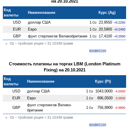
на 20.10.2021
Код
Наименование
Курс (Ag)
валюты
USD
доллар США
1
23,9550
Oz
+0.2250
EUR
Евро
1
20,5900
Oz
+0.2400
GBP
фунт стерлингов Велико­британии
1
17,4100
Oz
+0.2500
Oz – тройская унция = 31.10348 грамм
конвертер
Стоимость платины на торгах LBM (London Platinum
Fixing) на 20.10.2021
Код
Наименование
Курс (Pt)
валюты
USD
доллар США
1
1043,0000
Oz
-4.0000
EUR
Евро
1
896,0500
Oz
-3.0500
фунт стерлингов Велико­
GBP
1
756,8900
Oz
-0.9800
британии
Oz – тройская унция = 31.10348 грамм
конвертер