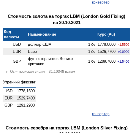
конвертер
Стоимость золота на торгах LBM (London Gold Fixing)
на 20.10.2021
Код
Наименование
Курс (Au)
валюты
USD
доллар США
1
1778,0000
Oz
-1.5500
EUR
Евро
1
1526,7700
Oz
+0.0900
фунт стерлингов Велико­
GBP
1
1289,7600
Oz
+1.5400
британии
Oz – тройская унция = 31.10348 грамм
Утренний фиксинг
USD
1778,1500
EUR
1529,7400
GBP
1291,2900
конвертер
Стоимость серебра на торгах LBM (London Silver Fixing)