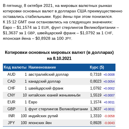
В пятницу, 8 октября 2021, на мировых валютных рынках
котировки основных валют в долларах США преимущественно
оставались стабильными. Курс йены при этом понизился.
К 15:12 GMT они остановились на следующих значениях:
Евро – $1,1574 за 1
, фунт стерлингов Велико­британии –
EUR
$1,3637 за 1
, швейцарский франк – $1,0792 за 1
,
GBP
CHF
японская йена – $0,8928 за 100
.
JPY
Котировки основных мировых валют (в долларах)
на 8.10.2021
Код валюты
Наименование
Курс ($)
AUD
1
австралийский доллар
0,7318
+0.0008
CAD
1
канадский доллар
0,8023
+0.0054
CHF
1
швейцарский франк
1,0792
+0.0002
CNY
10
китайских юаней женьминьби
1,5519
+0.0007
EUR
1
Евро
1,1574
+0.0011
GBP
1
фунт стерлингов Велико­британии
1,3637
+0.0011
INR
100
индийских рупий
1,3310
-0.0058
JPY
100
японских йен
0,8928
-0.0043