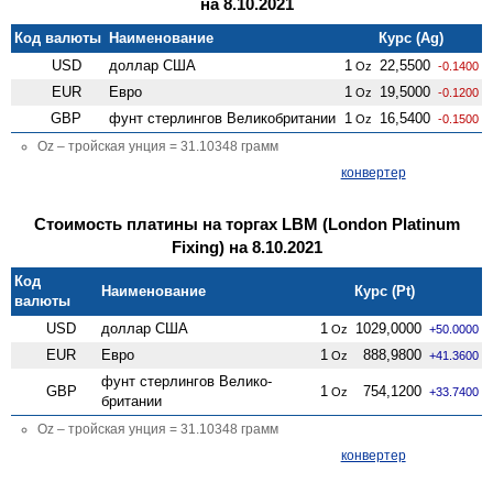
на 8.10.2021
Код валюты
Наименование
Курс (Ag)
USD
доллар США
1
22,5500
Oz
-0.1400
EUR
Евро
1
19,5000
Oz
-0.1200
GBP
фунт стерлингов Велико­британии
1
16,5400
Oz
-0.1500
Oz – тройская унция = 31.10348 грамм
конвертер
Стоимость платины на торгах LBM (London Platinum
Fixing) на 8.10.2021
Код
Наименование
Курс (Pt)
валюты
USD
доллар США
1
1029,0000
Oz
+50.0000
EUR
Евро
1
888,9800
Oz
+41.3600
фунт стерлингов Велико­
GBP
1
754,1200
Oz
+33.7400
британии
Oz – тройская унция = 31.10348 грамм
конвертер