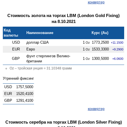
конвертер
Стоимость золота на торгах LBM (London Gold Fixing)
на 8.10.2021
Код
Наименование
Курс (Au)
валюты
USD
доллар США
1
1773,2500
Oz
+11.1500
EUR
Евро
1
1533,3300
Oz
+9.2900
фунт стерлингов Велико­
GBP
1
1300,5000
Oz
+6.0600
британии
Oz – тройская унция = 31.10348 грамм
Утренний фиксинг
USD
1757,5000
EUR
1520,4100
GBP
1291,4100
конвертер
Стоимость серебра на торгах LBM (London Silver Fixing)