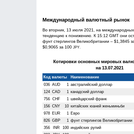
Международный валютный рынок
Во вторник, 13 июля 2021, на международны
тенденцию к понижению. К 15:12 GMT они ост
фунт стерлингов Велико­британии – $1,3845 з
$0,9065 за 100
.
JPY
Котировки основных мировых валют
на 13.07.2021
Код валюты
Наименование
036
AUD
1
австралийский доллар
124
CAD
1
канадский доллар
756
CHF
1
швейцарский франк
156
CNY
10
китайских юаней женьминьби
978
EUR
1
Евро
826
GBP
1
фунт стерлингов Велико­британии
356
INR
100
индийских рупий