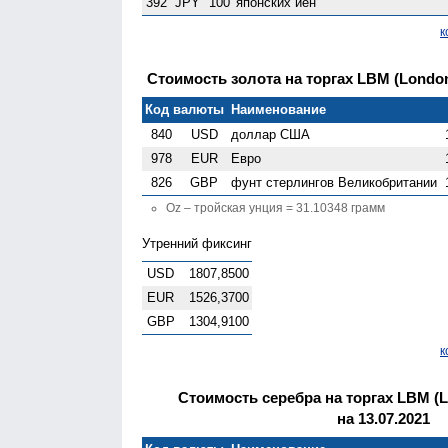
392
JPY
100
японских йен
к
Стоимость золота на торгах LBM (London 
Код валюты
Наименование
840
USD
доллар США
978
EUR
Евро
826
GBP
фунт стерлингов Велико­британии
Oz – тройская унция = 31.10348 грамм
Утренний фиксинг
USD
1807,8500
EUR
1526,3700
GBP
1304,9100
к
Стоимость серебра на торгах LBM (Lo
на 13.07.2021