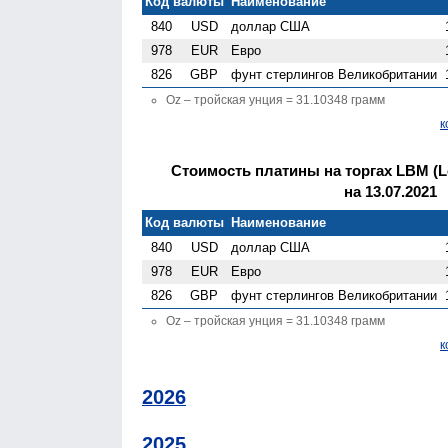
Код валюты
Наименование
840
USD
доллар США
978
EUR
Евро
826
GBP
фунт стерлингов Велико­британии
Oz – тройская унция = 31.10348 грамм
к
Стоимость платины на торгах LBM (Lo
на 13.07.2021
Код валюты
Наименование
840
USD
доллар США
978
EUR
Евро
826
GBP
фунт стерлингов Велико­британии
Oz – тройская унция = 31.10348 грамм
к
2026
2025