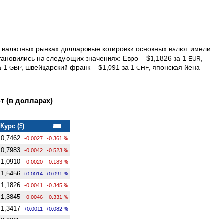
х валютных рынках долларовые котировки основных валют имели
ановились на следующих значениях: Евро – $1,1826 за 1
,
EUR
а 1
, швейцарский франк – $1,091 за 1
, японская йена –
GBP
CHF
 (в долларах)
Курс ($)
0,7462
-0.0027
-0.361 %
0,7983
-0.0042
-0.523 %
1,0910
-0.0020
-0.183 %
1,5456
+0.0014
+0.091 %
1,1826
-0.0041
-0.345 %
1,3845
-0.0046
-0.331 %
1,3417
+0.0011
+0.082 %