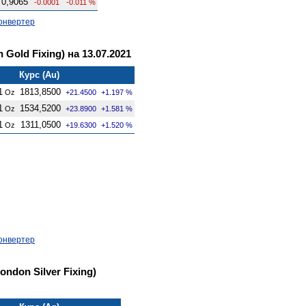
0,9065
-0.0001
-0.011 %
онвертер
Gold Fixing) на 13.07.2021
Курс (Au)
1
1813,8500
Oz
+21.4500
+1.197 %
1
1534,5200
Oz
+23.8900
+1.581 %
1
1311,0500
Oz
+19.6300
+1.520 %
онвертер
ndon Silver Fixing)