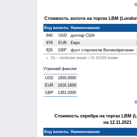
к
Стоимость золота на торгах LBM (London G
Код валюты
Наименование
840
USD
доллар США
978
EUR
Евро
826
GBP
фунт стерлингов Велико­британии
Oz – тройская унция = 31.10348 грамм
Утренний фиксинг
USD
1850,0000
EUR
1616,1600
GBP
1381,0300
к
Стоимость серебра на торгах LBM (Lo
на 12.11.2021
Код валюты
Наименование