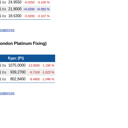
1
24,9550
Oz
-0.0250
-0.100 %
1
21,8000
Oz
+0.0200
+0.092 %
1
18,6300
Oz
-0.0200
-0.107 %
онвертер
ndon Platinum Fixing)
Курс (Pt)
1
1075,0000
Oz
-13.0000
-1.195 %
1
939,2700
Oz
-9.7100
-1.023 %
1
802,8400
Oz
-8.4900
-1.046 %
онвертер