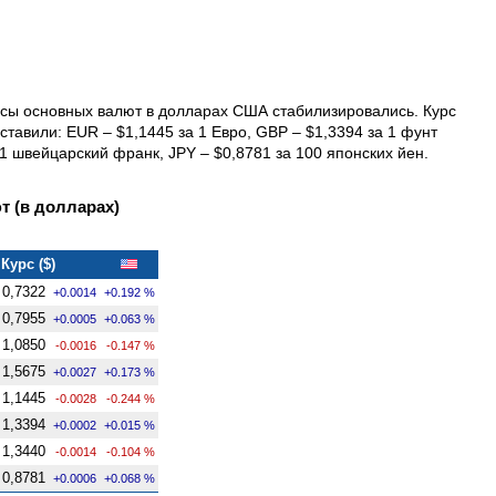
урсы основных валют в долларах США стабилизировались. Курс
ставили: EUR – $1,1445 за 1 Евро, GBP – $1,3394 за 1 фунт
 1 швейцарский франк, JPY – $0,8781 за 100 японских йен.
 (в долларах)
Курс ($)
0,7322
+0.0014
+0.192 %
0,7955
+0.0005
+0.063 %
1,0850
-0.0016
-0.147 %
1,5675
+0.0027
+0.173 %
1,1445
-0.0028
-0.244 %
1,3394
+0.0002
+0.015 %
1,3440
-0.0014
-0.104 %
0,8781
+0.0006
+0.068 %