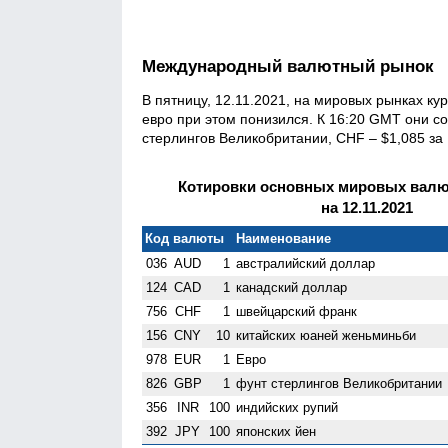
Международный валютный рынок
В пятницу, 12.11.2021, на мировых рынках к
евро при этом понизился. К 16:20 GMT они со
стерлингов Велико­британии, CHF – $1,085 за
Котировки основных мировых валют
на 12.11.2021
Код валюты
Наименование
036
AUD
1
австралийский доллар
124
CAD
1
канадский доллар
756
CHF
1
швейцарский франк
156
CNY
10
китайских юаней женьминьби
978
EUR
1
Евро
826
GBP
1
фунт стерлингов Велико­британии
356
INR
100
индийских рупий
392
JPY
100
японских йен