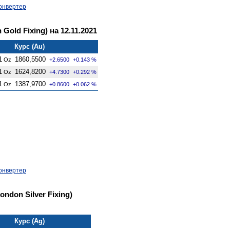
онвертер
old Fixing) на 12.11.2021
Курс (Au)
1
1860,5500
Oz
+2.6500
+0.143 %
1
1624,8200
Oz
+4.7300
+0.292 %
1
1387,9700
Oz
+0.8600
+0.062 %
онвертер
ndon Silver Fixing)
Курс (Ag)