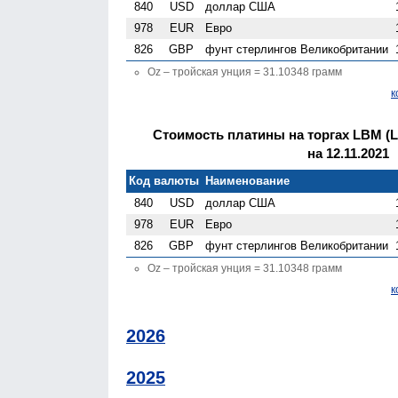
840
USD
доллар США
978
EUR
Евро
826
GBP
фунт стерлингов Велико­британии
Oz – тройская унция = 31.10348 грамм
к
Стоимость платины на торгах LBM (Lo
на 12.11.2021
Код валюты
Наименование
840
USD
доллар США
978
EUR
Евро
826
GBP
фунт стерлингов Велико­британии
Oz – тройская унция = 31.10348 грамм
к
2026
2025