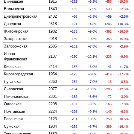
Винницкая
1915
162
9.2%
-458
-19.3%
Волынская
1840
135
7.9%
-533
-22.5%
Днепропетровская
2432
66
2.8%
59
2.5%
Донецкая
2618
121
4.8%
245
10.3%
Житомирская
1982
163
9.0%
-391
-16.5%
Закарпатская
2018
189
10.3%
-355
-15.0%
Запорожская
2305
161
7.5%
-68
-2.9%
Ивано-
2137
230
12.1%
-236
-9.9%
Франковская
Киевская
2414
137
6.0%
41
1.7%
Кировоградская
1954
125
6.8%
-419
-17.7%
Луганская
2360
154
7.0%
-13
-0.5%
Львовская
2077
194
10.3%
-296
-12.5%
Николаевская
2301
182
8.6%
-72
-3.0%
Одесская
2208
187
9.3%
-165
-7.0%
Полтавская
2224
198
9.8%
-149
-6.3%
Ровенская
2123
201
10.5%
-250
-10.5%
Сумская
1984
159
8.7%
-389
-16.4%
Тернопольская
1880
242
14.8%
-493
-20.8%