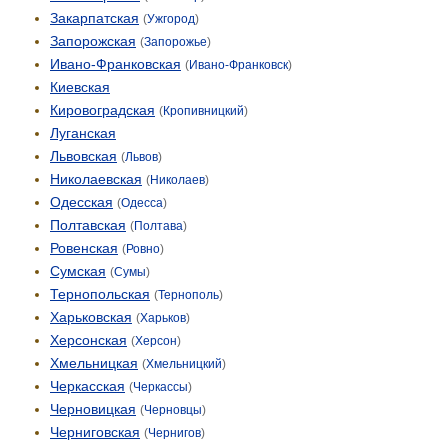
Закарпатская
(
Ужгород
)
Запорожская
(
Запорожье
)
Ивано-Франковская
(
Ивано-Франковск
)
Киевская
Кировоградская
(
Кропивницкий
)
Луганская
Львовская
(
Львов
)
Николаевская
(
Николаев
)
Одесская
(
Одесса
)
Полтавская
(
Полтава
)
Ровенская
(
Ровно
)
Сумская
(
Сумы
)
Тернопольская
(
Тернополь
)
Харьковская
(
Харьков
)
Херсонская
(
Херсон
)
Хмельницкая
(
Хмельницкий
)
Черкасская
(
Черкассы
)
Черновицкая
(
Черновцы
)
Черниговская
(
Чернигов
)