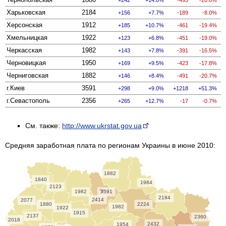
Харьковская
2184
156
7.7%
-189
-8.0%
Херсонская
1912
185
10.7%
-461
-19.4%
Хмельницкая
1922
123
6.8%
-451
-19.0%
Черкасская
1982
143
7.8%
-391
-16.5%
Черновицкая
1950
169
9.5%
-423
-17.8%
Черниговская
1882
146
8.4%
-491
-20.7%
г.Киев
3591
298
9.0%
1218
51.3%
г.Севастополь
2356
265
12.7%
-17
-0.7%
См. также:
http://www.ukrstat.gov.ua
Средняя заработная плата по регионам Украины в июне 2010:
1882
1840
1984
2123
1982
3591
2184
2414
2077
1880
2224
1982
1922
1915
2137
2360
2018
2432
1954