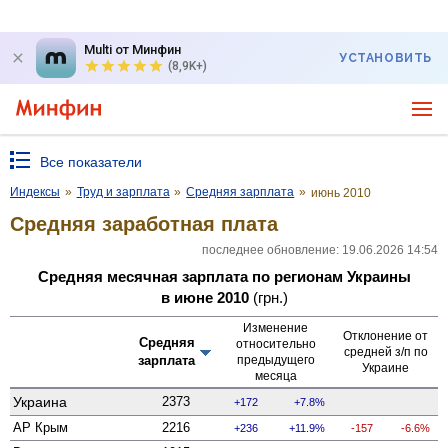
Multi от Минфин
УСТАНОВИТЬ
(8,9K+)
Все показатели
Индексы
»
Труд и зарплата
»
Средняя зарплата
»
июнь 2010
Средняя заработная плата
последнее обновление: 19.06.2026 14:54
Средняя месячная зарплата по регионам Украины
в июне 2010
(грн.)
Изменение
Отклонение от
Средняя
относительно
средней з/п по
зарплата
предыдущего
Украине
месяца
Украина
2373
172
7.8%
АР Крым
2216
236
11.9%
-157
-6.6%