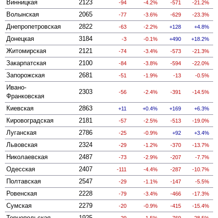
Винницкая
2123
-94
-4.2%
-571
-21.2%
Волынская
2065
-77
-3.6%
-629
-23.3%
Днепропетровская
2822
-63
-2.2%
128
4.8%
Донецкая
3184
-3
-0.1%
490
18.2%
Житомирская
2121
-74
-3.4%
-573
-21.3%
Закарпатская
2100
-84
-3.8%
-594
-22.0%
Запорожская
2681
-51
-1.9%
-13
-0.5%
Ивано-
2303
-56
-2.4%
-391
-14.5%
Франковская
Киевская
2863
11
0.4%
169
6.3%
Кировоградская
2181
-57
-2.5%
-513
-19.0%
Луганская
2786
-25
-0.9%
92
3.4%
Львовская
2324
-29
-1.2%
-370
-13.7%
Николаевская
2487
-73
-2.9%
-207
-7.7%
Одесская
2407
-111
-4.4%
-287
-10.7%
Полтавская
2547
-29
-1.1%
-147
-5.5%
Ровенская
2228
-79
-3.4%
-466
-17.3%
Сумская
2279
-20
-0.9%
-415
-15.4%
Тернопольская
1925
-29
-1.5%
-769
-28.5%