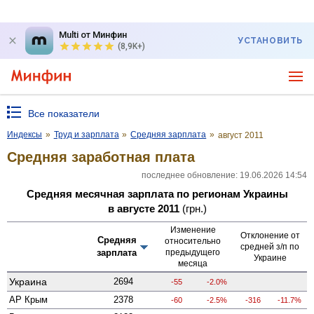
Multi от Минфин
УСТАНОВИТЬ
(8,9K+)
Все показатели
Индексы
»
Труд и зарплата
»
Средняя зарплата
»
август 2011
Средняя заработная плата
последнее обновление: 19.06.2026 14:54
Средняя месячная зарплата по регионам Украины
в августе 2011
(грн.)
Изменение
Отклонение от
Средняя
относительно
средней з/п по
зарплата
предыдущего
Украине
месяца
Украина
2694
-55
-2.0%
АР Крым
2378
-60
-2.5%
-316
-11.7%