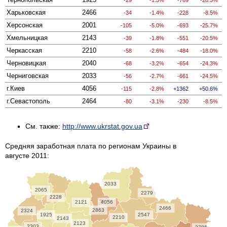
Харьковская
2466
-34
-1.4%
-228
-8.5%
Херсонская
2001
-105
-5.0%
-693
-25.7%
Хмельницкая
2143
-39
-1.8%
-551
-20.5%
Черкасская
2210
-58
-2.6%
-484
-18.0%
Черновицкая
2040
-68
-3.2%
-654
-24.3%
Черниговская
2033
-56
-2.7%
-661
-24.5%
г.Киев
4056
-115
-2.8%
1362
50.6%
г.Севастополь
2464
-80
-3.1%
-230
-8.5%
См. также:
http://www.ukrstat.gov.ua
Средняя заработная плата по регионам Украины в
августе 2011:
2033
2065
2279
2228
2121
4056
2466
2863
2324
1925
2547
2210
2143
2123
2303