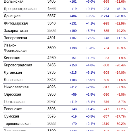
Волынская
3405
161
5.0%
-938
-21.6%
Днепропетровская
4566
19
0.4%
223
5.1%
Донецкая
5557
484
9.5%
1214
28.0%
Житомирская
3348
131
4.1%
-995
-22.9%
Закарпатская
3508
190
5.7%
-835
-19.2%
Запорожская
4391
107
2.5%
48
1.1%
Ивано-
3609
198
5.8%
-734
-16.9%
Франковская
Киевская
4260
51
1.2%
-83
-1.9%
Кировоградская
3455
158
4.8%
-888
-20.4%
Луганская
3735
215
6.1%
-608
-14.0%
Львовская
3843
183
5.0%
-500
-11.5%
Николаевская
4026
112
2.9%
-317
-7.3%
Одесская
3953
59
1.5%
-390
-9.0%
Полтавская
3967
119
3.1%
-376
-8.7%
Ровенская
3596
48
1.4%
-747
-17.2%
Сумская
3576
19
0.5%
-767
-17.7%
Тернопольская
3033
70
2.4%
-1310
-30.2%
Харьковская
3890
148
4.0%
-453
-10.4%