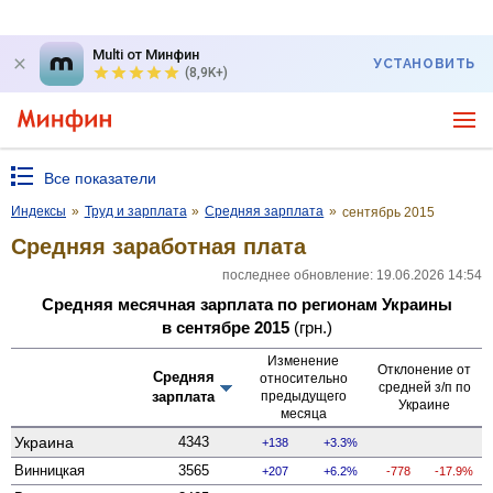
Multi от Минфин
УСТАНОВИТЬ
(8,9K+)
Все показатели
Индексы
»
Труд и зарплата
»
Средняя зарплата
»
сентябрь 2015
Средняя заработная плата
последнее обновление: 19.06.2026 14:54
Средняя месячная зарплата по регионам Украины
в сентябре 2015
(грн.)
Изменение
Отклонение от
Средняя
относительно
средней з/п по
зарплата
предыдущего
Украине
месяца
Украина
4343
138
3.3%
Винницкая
3565
207
6.2%
-778
-17.9%