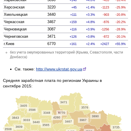
Херсонская
3220
45
1.4%
-1123
-25.9%
Хмельницкая
3440
111
3.3%
-903
-20.8%
Черкасская
3467
159
4.8%
-876
-20.2%
Черновицкая
3087
116
3.9%
-1256
-28.9%
Черниговская
3471
126
3.8%
-872
-20.1%
г.Киев
6770
161
2.4%
2427
55.9%
без учета оккупированных территорий (Крыма, Севастополя, части
Донбасса)
См. также:
http://www.ukrstat.gov.ua
Средняя заработная плата по регионам Украины в
сентябре 2015:
3471
3405
3576
3596
3348
6770
3890
4260
3843
3033
3967
3467
3440
3565
3609
3735
3508