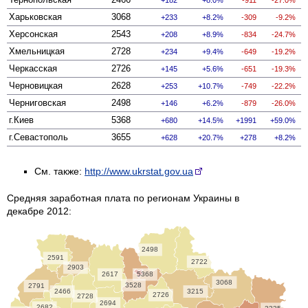
Харьковская
3068
233
8.2%
-309
-9.2%
Херсонская
2543
208
8.9%
-834
-24.7%
Хмельницкая
2728
234
9.4%
-649
-19.2%
Черкасская
2726
145
5.6%
-651
-19.3%
Черновицкая
2628
253
10.7%
-749
-22.2%
Черниговская
2498
146
6.2%
-879
-26.0%
г.Киев
5368
680
14.5%
1991
59.0%
г.Севастополь
3655
628
20.7%
278
8.2%
См. также:
http://www.ukrstat.gov.ua
Средняя заработная плата по регионам Украины в
декабре 2012:
2498
2591
2722
2903
2617
5368
3068
3528
2791
2466
3215
2726
2728
2694
2682