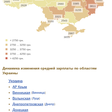
3335
2695
3385
2660
2628
3811
3155
3321
2543
3100
2987
3655
< 2750 грн.
2750 ... 3250 грн.
3250 ... 3750 грн.
3750 ... 4250 грн.
> 4250 грн.
Динамика изменения средней зарплаты по областям
Украины
Украина
АР Крым
Винницкая
(
Винница
)
Волынская
(
Луцк
)
Днепропетровская
(
Днепр
)
Донецкая