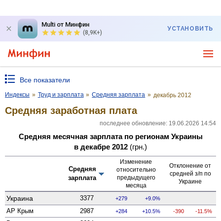
Multi от Минфин
УСТАНОВИТЬ
(8,9K+)
Все показатели
Индексы
»
Труд и зарплата
»
Средняя зарплата
»
декабрь 2012
Средняя заработная плата
последнее обновление: 19.06.2026 14:54
Средняя месячная зарплата по регионам Украины
в декабре 2012
(грн.)
Изменение
Отклонение от
Средняя
относительно
средней з/п по
зарплата
предыдущего
Украине
месяца
Украина
3377
279
9.0%
АР Крым
2987
284
10.5%
-390
-11.5%