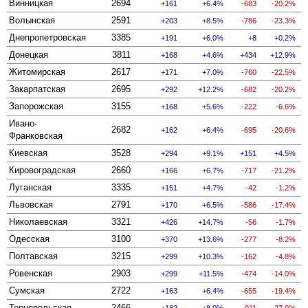
Винницкая
2694
161
6.4%
-683
-20.2%
Волынская
2591
203
8.5%
-786
-23.3%
Днепропетровская
3385
191
6.0%
8
0.2%
Донецкая
3811
168
4.6%
434
12.9%
Житомирская
2617
171
7.0%
-760
-22.5%
Закарпатская
2695
292
12.2%
-682
-20.2%
Запорожская
3155
168
5.6%
-222
-6.6%
Ивано-
2682
162
6.4%
-695
-20.6%
Франковская
Киевская
3528
294
9.1%
151
4.5%
Кировоградская
2660
166
6.7%
-717
-21.2%
Луганская
3335
151
4.7%
-42
-1.2%
Львовская
2791
170
6.5%
-586
-17.4%
Николаевская
3321
426
14.7%
-56
-1.7%
Одесская
3100
370
13.6%
-277
-8.2%
Полтавская
3215
299
10.3%
-162
-4.8%
Ровенская
2903
299
11.5%
-474
-14.0%
Сумская
2722
163
6.4%
-655
-19.4%
Тернопольская
2466
182
8.0%
-911
-27.0%