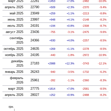
март 2025
22281
1453
7.0%
-2482
-10.0%
апрель 2025
22790
509
2.3%
-2370
-9.4%
май 2025
23049
259
1.1%
-2213
-8.8%
июнь 2025
23997
948
4.1%
-2148
-8.2%
июль 2025
24191
194
0.8%
-2308
-8.7%
август 2025
23436
-755
-3.1%
-2475
-9.6%
сентябрь
24366
930
4.0%
-2257
-8.5%
2025
октябрь 2025
24635
269
1.1%
-2278
-8.5%
ноябрь 2025
24195
-440
-1.8%
-2972
-10.9%
декабрь
27183
2988
12.3%
-3743
-12.1%
2025
январь 2026
26243
-940
-3.5%
-1732
-6.2%
февраль
25961
-282
-1.1%
-2360
-8.3%
2026
март 2026
27775
1814
7.0%
-2581
-8.5%
апрель 2026
28027
252
0.9%
-2488
-8.2%