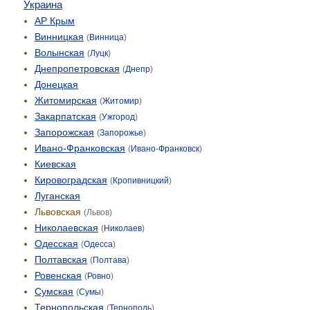
Украина
АР Крым
Винницкая
(
Винница
)
Волынская
(
Луцк
)
Днепропетровская
(
Днепр
)
Донецкая
Житомирская
(
Житомир
)
Закарпатская
(
Ужгород
)
Запорожская
(
Запорожье
)
Ивано-Франковская
(
Ивано-Франковск
)
Киевская
Кировоградская
(
Кропивницкий
)
Луганская
Львовская
(
Львов
)
Николаевская
(
Николаев
)
Одесская
(
Одесса
)
Полтавская
(
Полтава
)
Ровенская
(
Ровно
)
Сумская
(
Сумы
)
Тернопольская
(
Тернополь
)