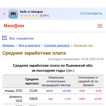
Multi от Минфин
УСТАНОВИТЬ
(8,9K+)
Все показатели
Индексы
»
Труд и зарплата
»
Средняя зарплата
»
Львовская обл.
Средняя заработная плата
последнее обновление: 19.06.2026 14:54
Средняя заработная плата по Львовской обл.
за последние годы
(грн.)
Изменение
Отклонение от
Средняя
относительно
средней з/п по
зарплата
предыдущего месяца
Украине
январь 2025
21146
8210
63.5%
-1846
-8.0%
февраль
20828
-318
-1.5%
-2304
-10.0%
2025