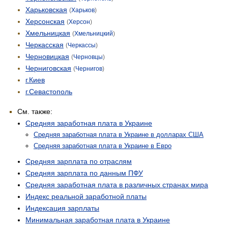
Харьковская
(
Харьков
)
Херсонская
(
Херсон
)
Хмельницкая
(
Хмельницкий
)
Черкасская
(
Черкассы
)
Черновицкая
(
Черновцы
)
Черниговская
(
Чернигов
)
г.Киев
г.Севастополь
См. также:
Средняя заработная плата в Украине
Средняя заработная плата в Украине в долларах США
Средняя заработная плата в Украине в Евро
Средняя зарплата по отраслям
Средняя зарплата по данным ПФУ
Средняя заработная плата в различных странах мира
Индекс реальной заработной платы
Индексация зарплаты
Минимальная заработная плата в Украине