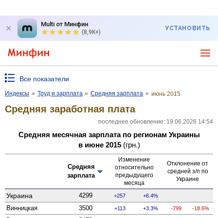
Multi от Минфин
УСТАНОВИТЬ
(8,9K+)
Все показатели
Индексы
»
Труд и зарплата
»
Средняя зарплата
»
июнь 2015
Средняя заработная плата
последнее обновление: 19.06.2026 14:54
Средняя месячная зарплата по регионам Украины
в июне 2015
(грн.)
Изменение
Отклонение от
Средняя
относительно
средней з/п по
зарплата
предыдущего
Украине
месяца
Украина
4299
257
6.4%
Винницкая
3500
113
3.3%
-799
-18.6%