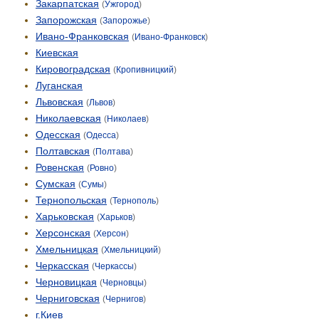
Закарпатская
(
Ужгород
)
Запорожская
(
Запорожье
)
Ивано-Франковская
(
Ивано-Франковск
)
Киевская
Кировоградская
(
Кропивницкий
)
Луганская
Львовская
(
Львов
)
Николаевская
(
Николаев
)
Одесская
(
Одесса
)
Полтавская
(
Полтава
)
Ровенская
(
Ровно
)
Сумская
(
Сумы
)
Тернопольская
(
Тернополь
)
Харьковская
(
Харьков
)
Херсонская
(
Херсон
)
Хмельницкая
(
Хмельницкий
)
Черкасская
(
Черкассы
)
Черновицкая
(
Черновцы
)
Черниговская
(
Чернигов
)
г.Киев