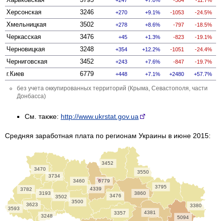
Херсонская
3246
270
9.1%
-1053
-24.5%
Хмельницкая
3502
278
8.6%
-797
-18.5%
Черкасская
3476
45
1.3%
-823
-19.1%
Черновицкая
3248
354
12.2%
-1051
-24.4%
Черниговская
3452
243
7.6%
-847
-19.7%
г.Киев
6779
448
7.1%
2480
57.7%
без учета оккупированных территорий (Крыма, Севастополя, части
Донбасса)
См. также:
http://www.ukrstat.gov.ua
Средняя заработная плата по регионам Украины в июне 2015:
3452
3470
3550
3734
3460
6779
3795
4339
3782
3193
3860
3476
3502
3500
3623
3380
3593
4381
3357
3248
5094