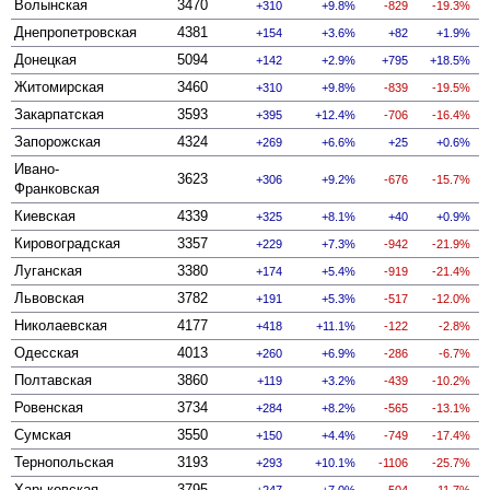
Волынская
3470
310
9.8%
-829
-19.3%
Днепропетровская
4381
154
3.6%
82
1.9%
Донецкая
5094
142
2.9%
795
18.5%
Житомирская
3460
310
9.8%
-839
-19.5%
Закарпатская
3593
395
12.4%
-706
-16.4%
Запорожская
4324
269
6.6%
25
0.6%
Ивано-
3623
306
9.2%
-676
-15.7%
Франковская
Киевская
4339
325
8.1%
40
0.9%
Кировоградская
3357
229
7.3%
-942
-21.9%
Луганская
3380
174
5.4%
-919
-21.4%
Львовская
3782
191
5.3%
-517
-12.0%
Николаевская
4177
418
11.1%
-122
-2.8%
Одесская
4013
260
6.9%
-286
-6.7%
Полтавская
3860
119
3.2%
-439
-10.2%
Ровенская
3734
284
8.2%
-565
-13.1%
Сумская
3550
150
4.4%
-749
-17.4%
Тернопольская
3193
293
10.1%
-1106
-25.7%
Харьковская
3795
247
7.0%
-504
-11.7%