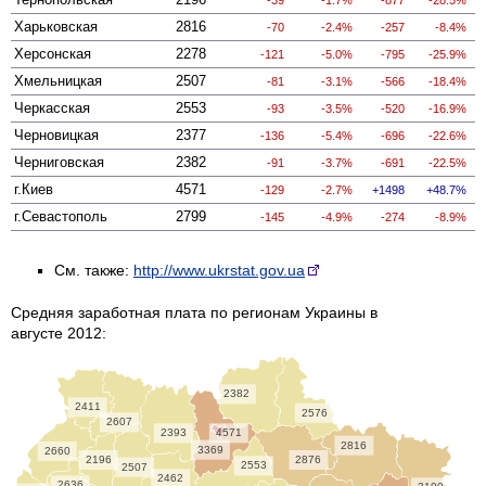
Харьковская
2816
-70
-2.4%
-257
-8.4%
Херсонская
2278
-121
-5.0%
-795
-25.9%
Хмельницкая
2507
-81
-3.1%
-566
-18.4%
Черкасская
2553
-93
-3.5%
-520
-16.9%
Черновицкая
2377
-136
-5.4%
-696
-22.6%
Черниговская
2382
-91
-3.7%
-691
-22.5%
г.Киев
4571
-129
-2.7%
1498
48.7%
г.Севастополь
2799
-145
-4.9%
-274
-8.9%
См. также:
http://www.ukrstat.gov.ua
Средняя заработная плата по регионам Украины в
августе 2012:
2382
2411
2576
2607
2393
4571
2816
3369
2660
2196
2876
2553
2507
2462
2636