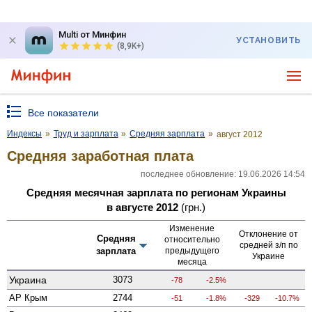
Multi от Минфин
УСТАНОВИТЬ
(8,9K+)
Все показатели
Индексы
»
Труд и зарплата
»
Средняя зарплата
»
август 2012
Средняя заработная плата
последнее обновление: 19.06.2026 14:54
Средняя месячная зарплата по регионам Украины
в августе 2012
(грн.)
Изменение
Отклонение от
Средняя
относительно
средней з/п по
зарплата
предыдущего
Украине
месяца
Украина
3073
-78
-2.5%
АР Крым
2744
-51
-1.8%
-329
-10.7%