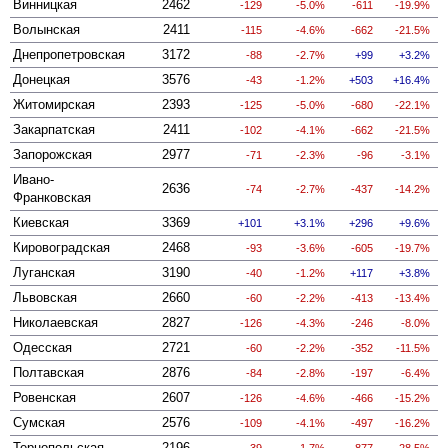
Винницкая
2462
-129
-5.0%
-611
-19.9%
Волынская
2411
-115
-4.6%
-662
-21.5%
Днепропетровская
3172
-88
-2.7%
99
3.2%
Донецкая
3576
-43
-1.2%
503
16.4%
Житомирская
2393
-125
-5.0%
-680
-22.1%
Закарпатская
2411
-102
-4.1%
-662
-21.5%
Запорожская
2977
-71
-2.3%
-96
-3.1%
Ивано-
2636
-74
-2.7%
-437
-14.2%
Франковская
Киевская
3369
101
3.1%
296
9.6%
Кировоградская
2468
-93
-3.6%
-605
-19.7%
Луганская
3190
-40
-1.2%
117
3.8%
Львовская
2660
-60
-2.2%
-413
-13.4%
Николаевская
2827
-126
-4.3%
-246
-8.0%
Одесская
2721
-60
-2.2%
-352
-11.5%
Полтавская
2876
-84
-2.8%
-197
-6.4%
Ровенская
2607
-126
-4.6%
-466
-15.2%
Сумская
2576
-109
-4.1%
-497
-16.2%
Тернопольская
2196
-39
-1.7%
-877
-28.5%