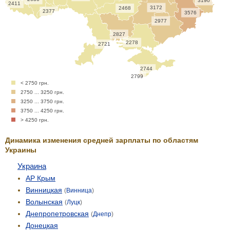
3190
2411
3172
2468
2377
3576
2977
2827
2278
2721
2744
2799
< 2750 грн.
2750 ... 3250 грн.
3250 ... 3750 грн.
3750 ... 4250 грн.
> 4250 грн.
Динамика изменения средней зарплаты по областям
Украины
Украина
АР Крым
Винницкая
(
Винница
)
Волынская
(
Луцк
)
Днепропетровская
(
Днепр
)
Донецкая