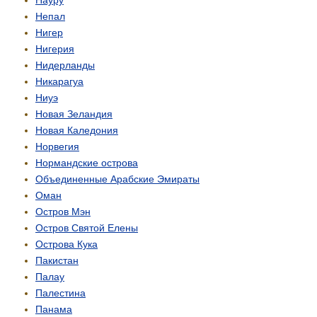
Науру
Непал
Нигер
Нигерия
Нидерланды
Никарагуа
Ниуэ
Новая Зеландия
Новая Каледония
Норвегия
Нормандские острова
Объединенные Арабские Эмираты
Оман
Остров Мэн
Остров Святой Елены
Острова Кука
Пакистан
Палау
Палестина
Панама