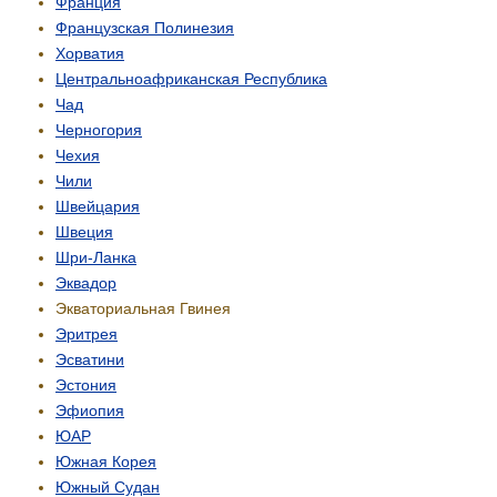
Франция
Французская Полинезия
Хорватия
Центрально­африканская Республика
Чад
Черногория
Чехия
Чили
Швейцария
Швеция
Шри-Ланка
Эквадор
Экваториальная Гвинея
Эритрея
Эсватини
Эстония
Эфиопия
ЮАР
Южная Корея
Южный Судан