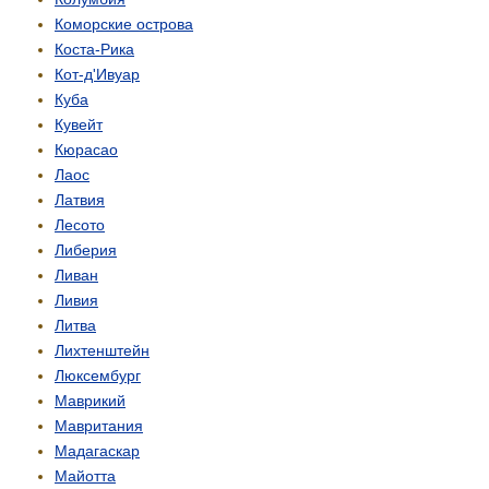
Коморские острова
Коста-Рика
Кот-д'Ивуар
Куба
Кувейт
Кюрасао
Лаос
Латвия
Лесото
Либерия
Ливан
Ливия
Литва
Лихтенштейн
Люксембург
Маврикий
Мавритания
Мадагаскар
Майотта