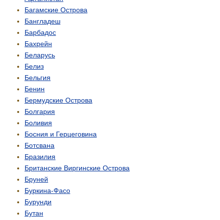
Багамские Острова
Бангладеш
Барбадос
Бахрейн
Беларусь
Белиз
Бельгия
Бенин
Бермудские Острова
Болгария
Боливия
Босния и Герцеговина
Ботсвана
Бразилия
Британские Виргинские Острова
Бруней
Буркина-Фасо
Бурунди
Бутан