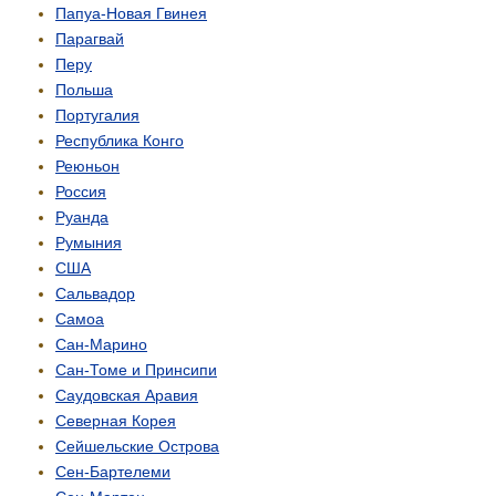
Папуа-Новая Гвинея
Парагвай
Перу
Польша
Португалия
Республика Конго
Реюньон
Россия
Руанда
Румыния
США
Сальвадор
Самоа
Сан-Марино
Сан-Томе и Принсипи
Саудовская Аравия
Северная Корея
Сейшельские Острова
Сен-Бартелеми