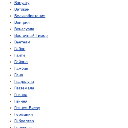
Вануату
Ватикан
Великобритания
Венгрия
Венесуэла
Восточный Тимор
Вьетнам
Габон
Гаити
Гайана
Гамбия
Гана
Гваделупа
Гватемала
Гвиана
Гвинея
Гвинея-Бисау
Германия
Гибралтар
Гондурас