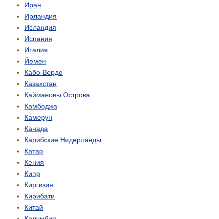
Иран
Ирландия
Исландия
Испания
Италия
Йемен
Кабо-Верде
Казахстан
Каймановы Острова
Камбоджа
Камерун
Канада
Карибские Нидерланды
Катар
Кения
Кипр
Киргизия
Кирибати
Китай
Колумбия