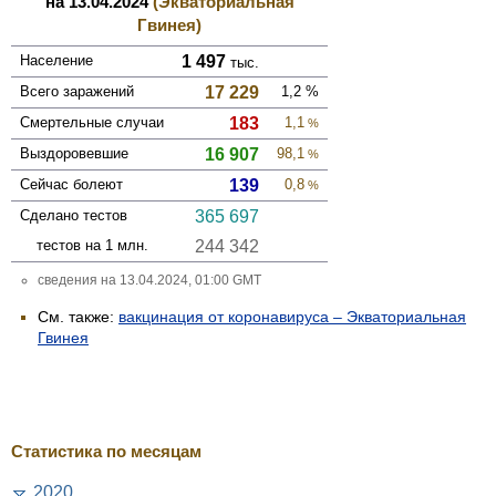
на 13.04.2024
(Экваториальная
Гвинея)
Население
1 497
тыс.
Всего зара­жений
17 229
1,2
%
Смер­тельные случаи
183
1,1
%
Выздоро­вевшие
16 907
98,1
%
Сейчас болеют
139
0,8
%
Сделано тестов
365 697
тестов на 1 млн.
244 342
сведения на 13.04.2024, 01:00 GMT
См. также:
вакцинация от коронавируса – Экваториальная
Гвинея
Статистика по месяцам
2020