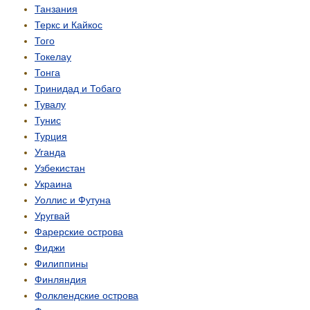
Танзания
Теркс и Кайкос
Того
Токелау
Тонга
Тринидад и Тобаго
Тувалу
Тунис
Турция
Уганда
Узбекистан
Украина
Уоллис и Футуна
Уругвай
Фарерские острова
Фиджи
Филиппины
Финляндия
Фолклендские острова