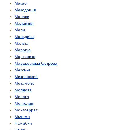
Макао
Македония
Малави
Малайзия
Мали
Мальдивы
Мальта
Марокко
Мартиника
Маршалловы Острова
Мексика
Микронезия
Мозамбик
Молдова
Монако
Монголия
Монтсеррат
Мьянма
Намибия