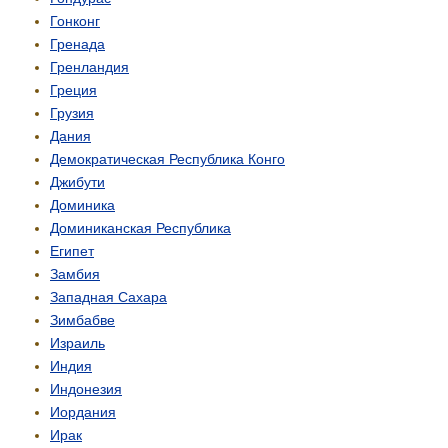
Гонконг
Гренада
Гренландия
Греция
Грузия
Дания
Демо­кратическая Республика Конго
Джибути
Доминика
Доминиканская Республика
Египет
Замбия
Западная Сахара
Зимбабве
Израиль
Индия
Индонезия
Иордания
Ирак