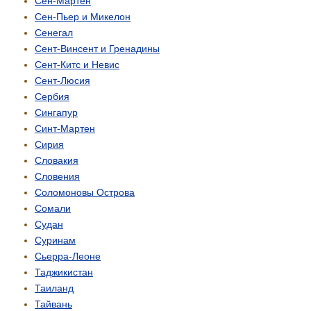
Сен-Мартен
Сен-Пьер и Микелон
Сенегал
Сент-Винсент и Гренадины
Сент-Китс и Невис
Сент-Люсия
Сербия
Сингапур
Синт-Мартен
Сирия
Словакия
Словения
Соломоновы Острова
Сомали
Судан
Суринам
Сьерра-Леоне
Таджикистан
Таиланд
Тайвань