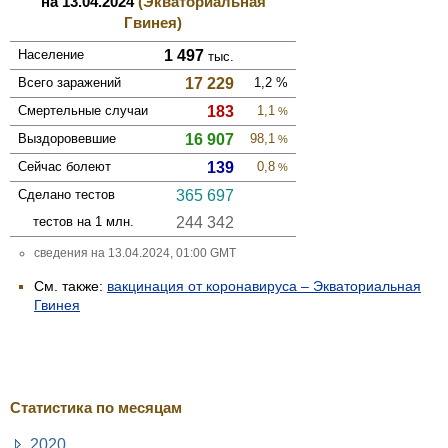
на 13.04.2024
(Экваториальная
Гвинея)
Население
1 497
тыс.
Всего зара­жений
17 229
1,2
%
Смер­тельные случаи
183
1,1
%
Выздоро­вевшие
16 907
98,1
%
Сейчас болеют
139
0,8
%
Сделано тестов
365 697
тестов на 1 млн.
244 342
сведения на 13.04.2024, 01:00 GMT
См. также:
вакцинация от коронавируса – Экваториальная
Гвинея
Статистика по месяцам
2020