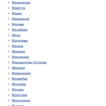
Мадагаскар
Майотта
Макао
Македония
Малави
Малайзия
Мали
Мальдивы
Мальта
Марокко
Мартиника
Маршалловы Острова
Мексика
Микронезия
Мозамбик
Молдова
Монако
Монголия
Монтсеррат
Мьянма