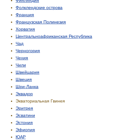
Финляндия
Фолклендские острова
Франция
Французская Полинезия
Хорватия
Центрально­африканская Республика
Чад
Черногория
Чехия
Чили
Швейцария
Швеция
Шри-Ланка
Эквадор
Экваториальная Гвинея
Эритрея
Эсватини
Эстония
Эфиопия
ЮАР