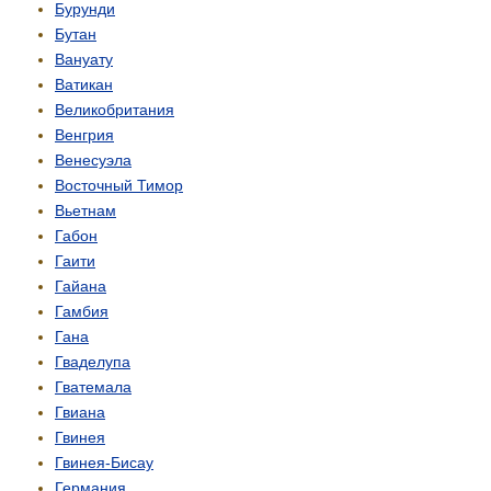
Бурунди
Бутан
Вануату
Ватикан
Великобритания
Венгрия
Венесуэла
Восточный Тимор
Вьетнам
Габон
Гаити
Гайана
Гамбия
Гана
Гваделупа
Гватемала
Гвиана
Гвинея
Гвинея-Бисау
Германия