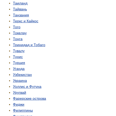
Таиланд
Тайвань
Танзания
Теркс и Кайкос
Того
Токелау
Тонга
Тринидад и Тобаго
Тувалу
Тунис
Турция
Уганда
Узбекистан
Украина
Уоллис и Футуна
Уругвай
Фарерские острова
Фиджи
Филиппины