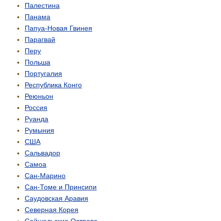
Палестина
Панама
Папуа-Новая Гвинея
Парагвай
Перу
Польша
Португалия
Республика Конго
Реюньон
Россия
Руанда
Румыния
США
Сальвадор
Самоа
Сан-Марино
Сан-Томе и Принсипи
Саудовская Аравия
Северная Корея