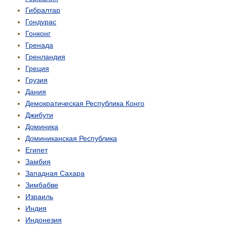
Гибралтар
Гондурас
Гонконг
Гренада
Гренландия
Греция
Грузия
Дания
Демо­кратическая Республика Конго
Джибути
Доминика
Доминиканская Республика
Египет
Замбия
Западная Сахара
Зимбабве
Израиль
Индия
Индонезия