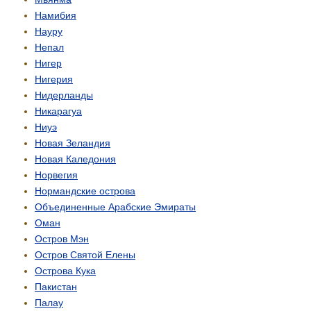
Намибия
Науру
Непал
Нигер
Нигерия
Нидерланды
Никарагуа
Ниуэ
Новая Зеландия
Новая Каледония
Норвегия
Нормандские острова
Объединенные Арабские Эмираты
Оман
Остров Мэн
Остров Святой Елены
Острова Кука
Пакистан
Палау