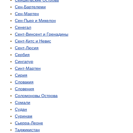
Сейшельские Острова
Сен-Бартелеми
Сен-Мартен
Сен-Пьер и Микелон
Сенегал
Сент-Винсент и Гренадины
Сент-Китс и Невис
Сент-Люсия
Сербия
Сингапур
Синт-Мартен
Сирия
Словакия
Словения
Соломоновы Острова
Сомали
Судан
Суринам
Сьерра-Леоне
Таджикистан