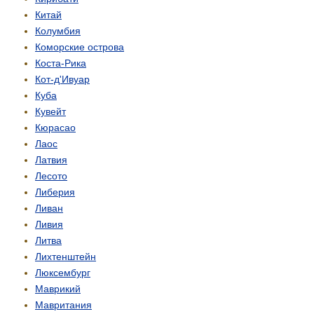
Китай
Колумбия
Коморские острова
Коста-Рика
Кот-д'Ивуар
Куба
Кувейт
Кюрасао
Лаос
Латвия
Лесото
Либерия
Ливан
Ливия
Литва
Лихтенштейн
Люксембург
Маврикий
Мавритания