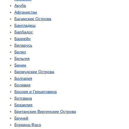
Аруба
Афганистан
Багамские Острова
Бангладеш
Барбадос
Бахрейн
Беларусь
Белиз
Бельгия
Бенин
Бермудские Острова
Болгария
Боливия
Босния и Герцеговина
Ботсвана
Бразилия
Британские Виргинские Острова
Бруней
Буркина-Фасо