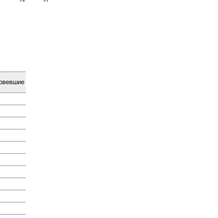
о­вевшие