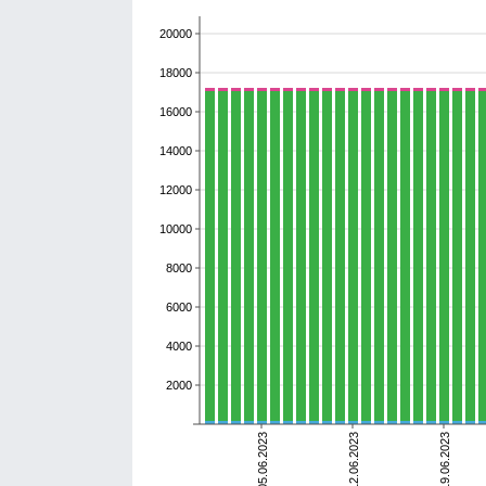
20000
18000
16000
14000
12000
10000
8000
6000
4000
2000
05.06.2023
12.06.2023
19.06.2023
умершие
выздоровевшие
болеющие