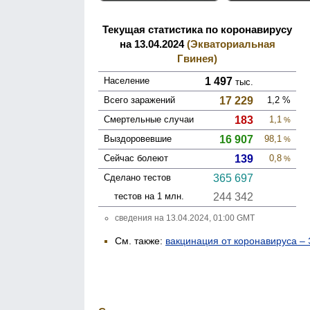
Текущая статистика по коронавирусу
на 13.04.2024
(Экваториальная
Гвинея)
Население
1 497
тыс.
Всего зара­жений
17 229
1,2
%
Смер­тельные случаи
183
1,1
%
Выздоро­вевшие
16 907
98,1
%
Сейчас болеют
139
0,8
%
Сделано тестов
365 697
тестов на 1 млн.
244 342
сведения на 13.04.2024, 01:00 GMT
См. также:
вакцинация от коронавируса –