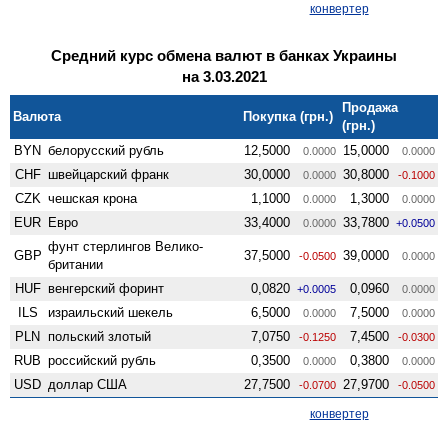
конвертер
Средний курс обмена валют в банках Украины
на 3.03.2021
Продажа
Валюта
Покупка (грн.)
(грн.)
BYN
белорусский рубль
12,5000
15,0000
0.0000
0.0000
CHF
швейцарский франк
30,0000
30,8000
0.0000
-0.1000
CZK
чешская крона
1,1000
1,3000
0.0000
0.0000
EUR
Евро
33,4000
33,7800
0.0000
+0.0500
фунт стерлингов Велико­
GBP
37,5000
39,0000
-0.0500
0.0000
британии
HUF
венгерский форинт
0,0820
0,0960
+0.0005
0.0000
ILS
израильский шекель
6,5000
7,5000
0.0000
0.0000
PLN
польский злотый
7,0750
7,4500
-0.1250
-0.0300
RUB
российский рубль
0,3500
0,3800
0.0000
0.0000
USD
доллар США
27,7500
27,9700
-0.0700
-0.0500
конвертер