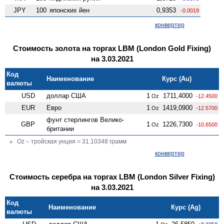
JPY
100
японских йен
0,9353
-0.0019
конвертер
Стоимость золота на торгах LBM (London Gold Fixing)
на 3.03.2021
Код
Наименование
Курс (Au)
валюты
USD
доллар США
1
1711,4000
Oz
-12.4500
EUR
Евро
1
1419,0900
Oz
-12.5700
фунт стерлингов Велико­
GBP
1
1226,7300
Oz
-10.6500
британии
Oz – тройская унция = 31.10348 грамм
конвертер
Стоимость серебра на торгах LBM (London Silver Fixing)
на 3.03.2021
Код
Наименование
Курс (Ag)
валюты