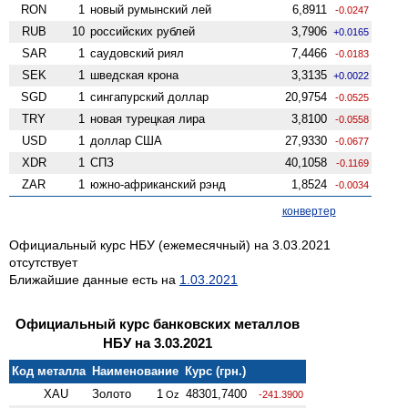
RON
1
новый румынский лей
6,8911
-0.0247
RUB
10
российских рублей
3,7906
+0.0165
SAR
1
саудовский риял
7,4466
-0.0183
SEK
1
шведская крона
3,3135
+0.0022
SGD
1
сингапурский доллар
20,9754
-0.0525
TRY
1
новая турецкая лира
3,8100
-0.0558
USD
1
доллар США
27,9330
-0.0677
XDR
1
СПЗ
40,1058
-0.1169
ZAR
1
южно-африканский рэнд
1,8524
-0.0034
конвертер
Официальный курс НБУ (ежемесячный) на 3.03.2021
отсутствует
Ближайшие данные есть на
1.03.2021
Официальный курс банковских металлов
НБУ на 3.03.2021
Код металла
Наименование
Курс (грн.)
XAU
Золото
1
48301,7400
Oz
-241.3900