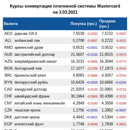
Курсы конвертации платежной системы Mastercard
на 3.03.2021
Продажа
Валюта
Покупка (грн.)
(грн.)
AED
дирхам ОАЭ
7,5539
7,5722
-0.0282
-0.0357
ALL
албанский лек
0,2708
0,2722
-0.0007
-0.0011
AMD
армянский драм
0,0531
0,0532
+0.0001
-0.0002
AUD
австралийский доллар
21,5607
21,8015
+0.0130
-0.0570
AZN
азербайджанский манат
16,3231
16,3594
-0.0609
-0.0773
BGN
болгарский лев
17,1077
17,1973
-0.0769
-0.0542
BRL
бразильский реал
4,8093
4,9267
-0.0666
-0.0762
BYN
белорусский рубль
10,6429
10,6666
+0.0258
+0.0154
CAD
канадский доллар
21,9203
22,0901
-0.0134
-0.0716
CHF
швейцарский франк
30,1964
30,4398
-0.0969
-0.1531
CNY
китайский юань женьминьби
4,2849
4,3058
-0.0160
-0.0168
CZK
чешская крона
1,2756
1,2902
+0.0030
+0.0007
DKK
датская крона
4,4941
4,5304
+0.0022
-0.0087
EGP
египетский фунт
1,7748
1,7839
-0.0048
-0.0061