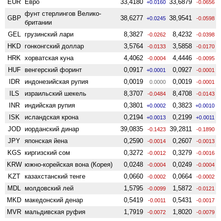
EUR
Евро
33,4180
33,6879
+0.0160
-0.0656
фунт стерлингов Велико­
GBP
38,6277
38,9541
+0.0245
-0.0598
британии
GEL
грузинский лари
8,3827
8,4232
-0.0262
-0.0398
HKD
гонконгский доллар
3,5764
3,5858
-0.0133
-0.0170
HRK
хорватская куна
4,4062
4,4446
-0.0004
-0.0095
HUF
венгерский форинт
0,0917
0,0927
+0.0001
-0.0001
IDR
индонезийская рупия
0,0019
0,0019
0.0000
-0.0001
ILS
израильский шекель
8,3707
8,4708
-0.0484
-0.0143
INR
индийская рупия
0,3801
0,3823
+0.0002
+0.0010
ISK
исландская крона
0,2194
0,2199
+0.0013
+0.0011
JOD
иорданский динар
39,0835
39,2811
-0.1423
-0.1890
JPY
японская йена
0,2590
0,2607
-0.0014
-0.0013
KGS
киргизский сом
0,3272
0,3279
-0.0012
-0.0016
KRW
южно-корейская вона (Корея)
0,0248
0,0249
-0.0004
-0.0004
KZT
казахстанский тенге
0,0660
0,0664
-0.0002
-0.0002
MDL
молдовский лей
1,5795
1,5872
-0.0099
-0.0121
MKD
македонский денар
0,5419
0,5431
-0.0011
-0.0017
MVR
мальдивская руфия
1,7919
1,8020
-0.0072
-0.0079