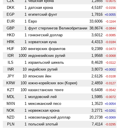
CZK
1
чешская крона
1,2855
-0.0075
DKK
1
датская крона
4,5187
-0.0156
EGP
1
египетский фунт
1,7816
+0.0055
EUR
1
Евро
33,6006
-0.1164
GBP
1
фунт стерлингов Велико­британии
38,8674
-0.0844
HKD
1
гонконгский доллар
3,6012
-0.0085
HRK
1
хорватская куна
4,4313
-0.0184
HUF
100
венгерских форинтов
9,2389
-0.0473
IDR
1000
индонезийских рупий
1,9568
-0.0068
ILS
1
израильский шекель
8,4628
-0.0112
INR
10
индийских рупий
3,8073
+0.0002
JPY
10
японских йен
2,6126
-0.0108
KRW
100
южно-корейских вон (Корея)
2,4859
-0.0127
KZT
100
казахстанских тенге
6,6408
-0.0542
MDL
1
молдовский лей
1,5985
-0.0072
MXN
1
мексиканский песо
1,3523
+0.0054
NOK
1
норвежская крона
3,2771
+0.0261
NZD
1
ново­зеландский доллар
20,2738
+0.0069
PLN
1
польский злотый
7,4114
-0.0295