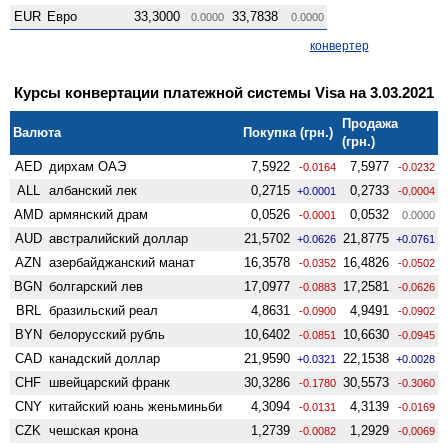
EUR
Евро
33,3000
33,7838
0.0000
0.0000
конвертер
Курсы конвертации платежной системы Visa на 3.03.2021
Продажа
Валюта
Покупка (грн.)
(грн.)
AED
дирхам ОАЭ
7,5922
7,5977
-0.0164
-0.0232
ALL
албанский лек
0,2715
0,2733
+0.0001
-0.0004
AMD
армянский драм
0,0526
0,0532
-0.0001
0.0000
AUD
австралийский доллар
21,5702
21,8775
+0.0626
+0.0761
AZN
азербайджанский манат
16,3578
16,4826
-0.0352
-0.0502
BGN
болгарский лев
17,0977
17,2581
-0.0883
-0.0626
BRL
бразильский реал
4,8631
4,9491
-0.0900
-0.0902
BYN
белорусский рубль
10,6402
10,6630
-0.0851
-0.0945
CAD
канадский доллар
21,9590
22,1538
+0.0321
+0.0028
CHF
швейцарский франк
30,3286
30,5573
-0.1780
-0.3060
CNY
китайский юань женьминьби
4,3094
4,3139
-0.0131
-0.0169
CZK
чешская крона
1,2739
1,2929
-0.0082
-0.0069