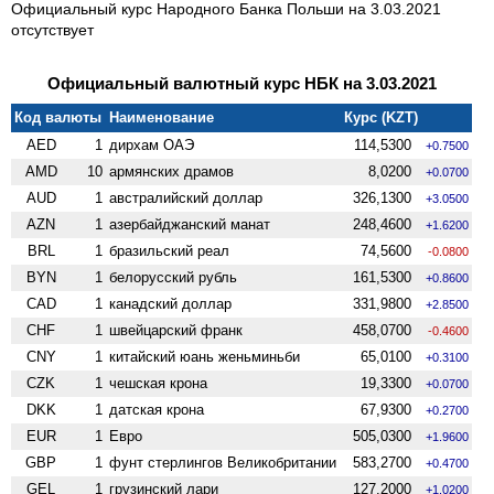
Официальный курс Народного Банка Польши на 3.03.2021
отсутствует
Официальный валютный курс НБК на 3.03.2021
Код валюты
Наименование
Курс (KZT)
AED
1
дирхам ОАЭ
114,5300
+0.7500
AMD
10
армянских драмов
8,0200
+0.0700
AUD
1
австралийский доллар
326,1300
+3.0500
AZN
1
азербайджанский манат
248,4600
+1.6200
BRL
1
бразильский реал
74,5600
-0.0800
BYN
1
белорусский рубль
161,5300
+0.8600
CAD
1
канадский доллар
331,9800
+2.8500
CHF
1
швейцарский франк
458,0700
-0.4600
CNY
1
китайский юань женьминьби
65,0100
+0.3100
CZK
1
чешская крона
19,3300
+0.0700
DKK
1
датская крона
67,9300
+0.2700
EUR
1
Евро
505,0300
+1.9600
GBP
1
фунт стерлингов Велико­британии
583,2700
+0.4700
GEL
1
грузинский лари
127,2000
+1.0200