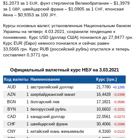
$1,2073 за 1
, фунт стерлингов Велико­британии – $1,3979
EUR
за 1
, швейцарский франк – $1,0905 за 1
, японская
GBP
CHF
йена – $0,9353 за 100
.
JPY
Курсы основных валют, установленные Национальным банком
Украины на четверг, 4.03.2021, сохранили тенденцию к
понижению. Курс USD (доллар США) понизился до 27,8477 грн.
Курс EUR (Евро) немного понизился и сейчас равен
33,5565 грн. Курс RUB (российский рубль) опустился и теперь
составляет 0,3771 грн.
Официальный валютный курс НБУ на 3.03.2021
Код валюты
Наименование
Курс (грн.)
AUD
1
австралийский доллар
21,7780
+0.1265
AZN
1
азербайджанский манат
16,4428
-0.0398
BGN
1
болгарский лев
17,1821
-0.0586
BYN
1
белорусский рубль
10,6602
-0.1031
CAD
1
канадский доллар
22,0561
-0.0273
CHF
1
швейцарский франк
30,4066
-0.2086
CNY
1
китайский юань женьминьби
4,3160
-0.0122