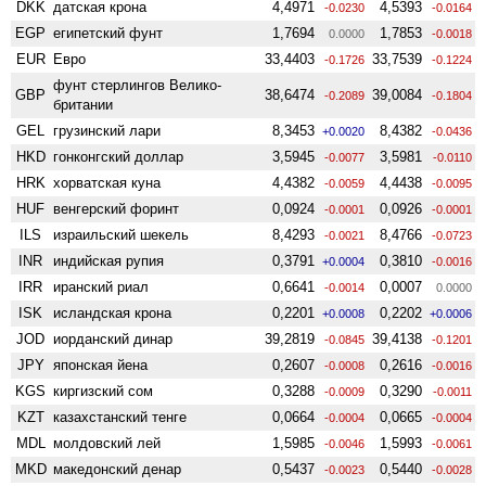
DKK
датская крона
4,4971
4,5393
-0.0230
-0.0164
EGP
египетский фунт
1,7694
1,7853
0.0000
-0.0018
EUR
Евро
33,4403
33,7539
-0.1726
-0.1224
фунт стерлингов Велико­
GBP
38,6474
39,0084
-0.2089
-0.1804
британии
GEL
грузинский лари
8,3453
8,4382
+0.0020
-0.0436
HKD
гонконгский доллар
3,5945
3,5981
-0.0077
-0.0110
HRK
хорватская куна
4,4382
4,4438
-0.0059
-0.0095
HUF
венгерский форинт
0,0924
0,0926
-0.0001
-0.0001
ILS
израильский шекель
8,4293
8,4766
-0.0021
-0.0723
INR
индийская рупия
0,3791
0,3810
+0.0004
-0.0016
IRR
иранский риал
0,6641
0,0007
-0.0014
0.0000
ISK
исландская крона
0,2201
0,2202
+0.0008
+0.0006
JOD
иорданский динар
39,2819
39,4138
-0.0845
-0.1201
JPY
японская йена
0,2607
0,2616
-0.0008
-0.0016
KGS
киргизский сом
0,3288
0,3290
-0.0009
-0.0011
KZT
казахстанский тенге
0,0664
0,0665
-0.0004
-0.0004
MDL
молдовский лей
1,5985
1,5993
-0.0046
-0.0061
MKD
македонский денар
0,5437
0,5440
-0.0023
-0.0028