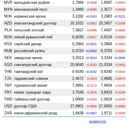
MVR
мальдивская руфия
1,7994
1,8097
-0.0038
-0.0055
MXN
мексиканский песо
1,3480
1,3577
-0.0080
-0.0029
NOK
норвежская крона
3,2282
3,2983
+0.0163
+0.0221
NZD
ново­зеландский доллар
20,1032
20,3957
-0.0852
-0.0258
PLN
польский злотый
7,3657
7,4407
-0.0485
-0.0655
RON
новый румынский лей
6,9030
6,9134
-0.0027
-0.0093
RSD
сербский динар
0,2864
0,2868
+0.0001
-0.0002
RUB
российский рубль
0,3724
0,3793
+0.0002
-0.0004
SEK
шведская крона
3,2913
3,3344
+0.0014
+0.0006
SGD
сингапурский доллар
20,9040
21,0334
-0.0262
-0.0911
THB
таиландский бат
0,9180
0,9240
+0.0032
-0.0043
TJS
таджикский сомони
2,4672
2,4685
-0.0053
-0.0075
TMT
туркменский манат
7,9891
7,9934
-0.0172
-0.0244
TRY
новая турецкая лира
3,7549
3,8423
-0.0076
-0.0194
TWD
тайваньский доллар
1,0008
1,0024
-0.0032
-0.0034
USD
доллар США
27,8901
27,9050
-0.0600
-0.0850
ZAR
южно-африканский рэнд
1,8439
1,8711
+0.0007
-0.0090
конвертер