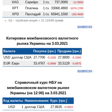
XAG
Серебро
1
737,0000
Oz
-12.0800
XPT
Платина
1
33068,4800
Oz
-1074.1700
XPD
Палладий
1
65941,1500
Oz
-100.4600
Oz – тройская унция = 31.10348 грамм
конвертер
Котировки межбанковского валютного
рынка Украины на 3.03.2021
Валюта
Покупка (грн.)
Продажа (грн.)
USD
доллар США
27,7700
27,8000
-0.1150
-0.1050
EUR
Евро
33,4767
33,5129
-0.0996
-0.0875
конвертер
Справочный курс НБУ на
межбанковском валютном рынке
Украины (на 12:00) на 3.03.2021
Код валюты
Наименование
Курс (грн.)
USD
1
доллар США
27,8635
-0.0922