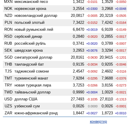
MXN
мексиканский песо
1,3412
1,3529
-0.0101
-0.0050
NOK
норвежская крона
3,2554
3,2968
+0.0300
+0.0048
NZD
ново­зеландский доллар
20,0817
20,3219
-0.0005
-0.0505
PLN
польский злотый
7,3422
7,4242
-0.0152
-0.0164
RON
новый румынский лей
6,8470
6,9109
+0.0019
-0.0149
RSD
сербский динар
0,2840
0,2855
-0.0020
-0.0017
RUB
российский рубль
0,3741
0,3789
+0.0020
-0.0007
SEK
шведская крона
3,2953
3,3294
+0.0076
-0.0017
SGD
сингапурский доллар
20,8161
20,9415
-0.0630
-0.1201
THB
таиландский бат
0,9135
0,9205
-0.0034
-0.0046
TJS
таджикский сомони
2,4547
2,4602
-0.0092
-0.0116
TMT
туркменский манат
7,9284
7,9688
-0.0295
-0.0376
TRY
новая турецкая лира
3,7253
3,8156
-0.0266
-0.0273
TWD
тайваньский доллар
0,9990
1,0029
+0.0004
-0.0021
USD
доллар США
27,7493
27,8110
-0.1035
-0.1313
UZS
узбекский сум
0,0026
0,0026
0.0000
-0.0001
ZAR
южно-африканский рэнд
1,8447
1,8723
+0.0027
+0.0010
конвертер