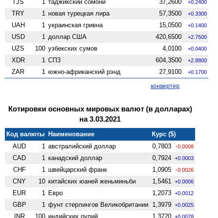
TJS
1
таджикский сомони
37,2600
+0.2400
TRY
1
новая турецкая лира
57,3500
+0.3300
UAH
1
украинская гривна
15,0500
+0.1400
USD
1
доллар США
420,6500
+2.7500
UZS
100
узбекских сумов
4,0100
+0.0400
XDR
1
СПЗ
604,3500
+2.8800
ZAR
1
южно-африканский рэнд
27,9100
+0.1700
конвертер
Котировки основных мировых валют (в долларах)
на 3.03.2021
Код валюты
Наименование
Курс ($)
AUD
1
австралийский доллар
0,7803
-0.0008
CAD
1
канадский доллар
0,7924
+0.0003
CHF
1
швейцарский франк
1,0905
-0.0026
CNY
10
китайских юаней женьминьби
1,5461
+0.0006
EUR
1
Евро
1,2073
+0.0012
GBP
1
фунт стерлингов Велико­британии
1,3979
+0.0025
INR
100
индийских рупий
1,3720
+0.0078