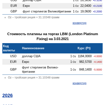
USD
доллар США
1
26,5850
Oz
+0.3250
EUR
Евро
1
22,0400
Oz
+0.2100
GBP
фунт стерлингов Велико­британии
1
19,0600
Oz
+0.2000
Oz – тройская унция = 31.10348 грамм
конвертер
Стоимость платины на торгах LBM (London Platinum
Fixing) на 3.03.2021
Код
Наименование
Курс (Pt)
валюты
USD
доллар США
1
1184,0000
Oz
-4.0000
EUR
Евро
1
982,5700
Oz
-4.1400
фунт стерлингов Велико­
GBP
1
848,1400
Oz
-5.0000
британии
Oz – тройская унция = 31.10348 грамм
конвертер
2026