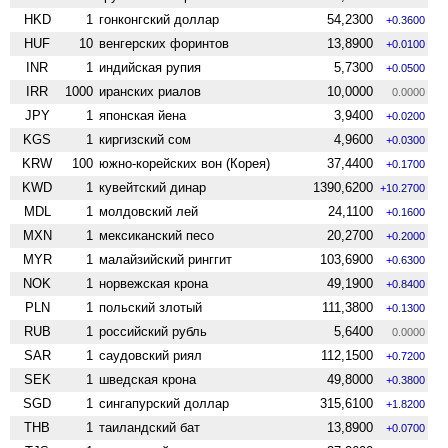
HKD
1
гонконгский доллар
54,2300
+0.3600
HUF
10
венгерских форинтов
13,8900
+0.0100
INR
1
индийская рупия
5,7300
+0.0500
IRR
1000
иранских риалов
10,0000
0.0000
JPY
1
японская йена
3,9400
+0.0200
KGS
1
киргизский сом
4,9600
+0.0300
KRW
100
южно-корейских вон (Корея)
37,4400
+0.1700
KWD
1
кувейтский динар
1390,6200
+10.2700
MDL
1
молдовский лей
24,1100
+0.1600
MXN
1
мексиканский песо
20,2700
+0.2000
MYR
1
малайзийский ринггит
103,6900
+0.6300
NOK
1
норвежская крона
49,1900
+0.8400
PLN
1
польский злотый
111,3800
+0.1300
RUB
1
российский рубль
5,6400
0.0000
SAR
1
саудовский риял
112,1500
+0.7200
SEK
1
шведская крона
49,8000
+0.3800
SGD
1
сингапурский доллар
315,6100
+1.8200
THB
1
таиландский бат
13,8900
+0.0700