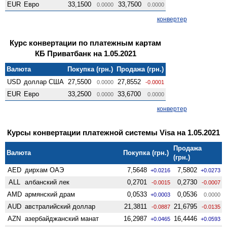
EUR
Евро
33,1500
33,7500
0.0000
0.0000
конвертер
Курс конвертации по платежным картам
КБ Приватбанк на 1.05.2021
Валюта
Покупка (грн.)
Продажа (грн.)
USD
доллар США
27,5500
27,8552
0.0000
-0.0001
EUR
Евро
33,2500
33,6700
0.0000
0.0000
конвертер
Курсы конвертации платежной системы Visa на 1.05.2021
Продажа
Валюта
Покупка (грн.)
(грн.)
AED
дирхам ОАЭ
7,5648
7,5802
+0.0216
+0.0273
ALL
албанский лек
0,2701
0,2730
-0.0015
-0.0007
AMD
армянский драм
0,0533
0,0536
+0.0003
0.0000
AUD
австралийский доллар
21,3811
21,6795
-0.0887
-0.0135
AZN
азербайджанский манат
16,2987
16,4446
+0.0465
+0.0593