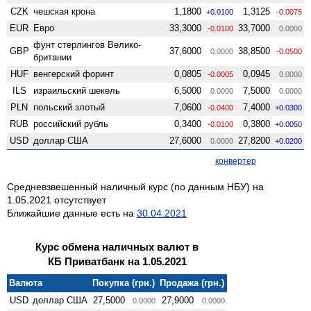
CZK
чешская крона
1,1800
1,3125
+0.0100
-0.0075
EUR
Евро
33,3000
33,7000
-0.0100
0.0000
фунт стерлингов Велико­
GBP
37,6000
38,8500
0.0000
-0.0500
британии
HUF
венгерский форинт
0,0805
0,0945
-0.0005
0.0000
ILS
израильский шекель
6,5000
7,5000
0.0000
0.0000
PLN
польский злотый
7,0600
7,4000
-0.0400
+0.0300
RUB
российский рубль
0,3400
0,3800
-0.0100
+0.0050
USD
доллар США
27,6000
27,8200
0.0000
+0.0200
конвертер
Средневзвешенный наличный курс (по данным НБУ) на
1.05.2021 отсутствует
Ближайшие данные есть на
30.04.2021
Курс обмена наличных валют в
КБ Приватбанк на 1.05.2021
Валюта
Покупка (грн.)
Продажа (грн.)
USD
доллар США
27,5000
27,9000
0.0000
0.0000