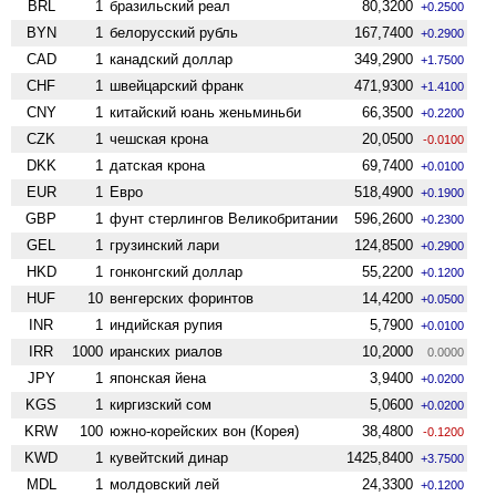
BRL
1
бразильский реал
80,3200
+0.2500
BYN
1
белорусский рубль
167,7400
+0.2900
CAD
1
канадский доллар
349,2900
+1.7500
CHF
1
швейцарский франк
471,9300
+1.4100
CNY
1
китайский юань женьминьби
66,3500
+0.2200
CZK
1
чешская крона
20,0500
-0.0100
DKK
1
датская крона
69,7400
+0.0100
EUR
1
Евро
518,4900
+0.1900
GBP
1
фунт стерлингов Велико­британии
596,2600
+0.2300
GEL
1
грузинский лари
124,8500
+0.2900
HKD
1
гонконгский доллар
55,2200
+0.1200
HUF
10
венгерских форинтов
14,4200
+0.0500
INR
1
индийская рупия
5,7900
+0.0100
IRR
1000
иранских риалов
10,2000
0.0000
JPY
1
японская йена
3,9400
+0.0200
KGS
1
киргизский сом
5,0600
+0.0200
KRW
100
южно-корейских вон (Корея)
38,4800
-0.1200
KWD
1
кувейтский динар
1425,8400
+3.7500
MDL
1
молдовский лей
24,3300
+0.1200