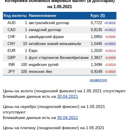
Котировки основных мировых валют (в долларах)
на 1.05.2021
Код валюты
Наименование
Курс ($)
AUD
1
австралийский доллар
0,7722
+0.0010
CAD
1
канадский доллар
0,8135
+0.0012
CHF
1
швейцарский франк
1,0950
-0.0005
CNY
10
китайских юаней женьминьби
1,5445
+0.0003
EUR
1
Евро
1,2020
-0.0014
GBP
1
фунт стерлингов Велико­британии
1,3817
-0.0008
INR
100
индийских рупий
1,3496
-0.0019
JPY
100
японских йен
0,9149
-0.0003
конвертер
Цены на золото (лондонский фиксинг) на 1.05.2021 отсутствуют
Ближайшие данные есть на
30.04.2021
Цены на серебро (лондонский фиксинг) на 1.05.2021
отсутствуют
Ближайшие данные есть на
30.04.2021
Цены на платину (лондонский фиксинг) на 1.05.2021