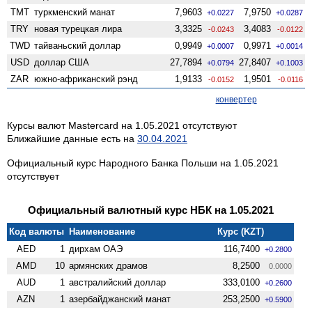
TMT
туркменский манат
7,9603
7,9750
+0.0227
+0.0287
TRY
новая турецкая лира
3,3325
3,4083
-0.0243
-0.0122
TWD
тайваньский доллар
0,9949
0,9971
+0.0007
+0.0014
USD
доллар США
27,7894
27,8407
+0.0794
+0.1003
ZAR
южно-африканский рэнд
1,9133
1,9501
-0.0152
-0.0116
конвертер
Курсы валют Mastercard на 1.05.2021 отсутствуют
Ближайшие данные есть на
30.04.2021
Официальный курс Народного Банка Польши на 1.05.2021
отсутствует
Официальный валютный курс НБК на 1.05.2021
Код валюты
Наименование
Курс (KZT)
AED
1
дирхам ОАЭ
116,7400
+0.2800
AMD
10
армянских драмов
8,2500
0.0000
AUD
1
австралийский доллар
333,0100
+0.2600
AZN
1
азербайджанский манат
253,2500
+0.5900