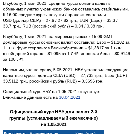
В субботу, 1 мая 2021, средние курсы обмена валют в
обменных пунктах украинских банков оставались стабильными.
К 16:00 средние курсы покупки / продажи составили:
USD (доллар США) – 27,6 / 27,82 грн., EUR (Евро) – 33,3 /
33,7 грн., RUB (российский рубль) – 0,34 / 0,38 грн.
В субботу, 1 мая 2021, на мировых рынках к 15:09 GMT
долларовые курсы основных валют составили: Евро – $1,202 за
1
, фунт стерлингов Велико­британии – $1,3817 за 1
,
EUR
GBP
швейцарский франк – $1,095 за 1
, японская йена – $0,9149
CHF
за 100
.
JPY
Напомним, что на среду, 5.05.2021, НБУ установил следующие
валютные курсы: доллар США (USD) – 27,733 грн., Евро (EUR) –
33,5112 грн., российский рубль (RUB) – 0,3696 грн.
Официальный курс НБУ на 1.05.2021 отсутствует
Ближайшие данные есть на
30.04.2021
Официальный курс НБУ для валют 2-й
группы (устанавливаемый ежемесячно)
на 1.05.2021
Код валюты
Наименование
Курс (грн.)