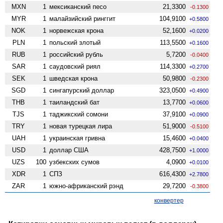
MXN
1
мексиканский песо
21,3300
-0.1300
MYR
1
малайзийский ринггит
104,9100
+0.5800
NOK
1
норвежская крона
52,1600
+0.0200
PLN
1
польский злотый
113,5500
+0.1600
RUB
1
российский рубль
5,7200
-0.0400
SAR
1
саудовский риял
114,3300
+0.2700
SEK
1
шведская крона
50,9800
-0.2300
SGD
1
сингапурский доллар
323,0500
+0.4900
THB
1
таиландский бат
13,7700
+0.0600
TJS
1
таджикский сомони
37,9100
+0.0900
TRY
1
новая турецкая лира
51,9000
-0.5100
UAH
1
украинская гривна
15,4600
+0.0400
USD
1
доллар США
428,7500
+1.0000
UZS
100
узбекских сумов
4,0900
+0.0100
XDR
1
СПЗ
616,4300
+2.7800
ZAR
1
южно-африканский рэнд
29,7200
-0.3800
конвертер