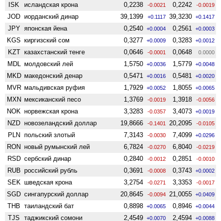
ISK
исландская крона
0,2238
0,2242
-0.0021
-0.0019
JOD
иорданский динар
39,1399
39,3230
+0.1117
+0.1417
JPY
японская йена
0,2540
0,2561
+0.0004
+0.0003
KGS
киргизский сом
0,3277
0,3283
+0.0009
+0.0012
KZT
казахстанский тенге
0,0646
0,0648
-0.0001
0.0000
MDL
молдовский лей
1,5750
1,5779
+0.0036
+0.0048
MKD
македонский денар
0,5471
0,5481
+0.0016
+0.0020
MVR
мальдивская руфия
1,7929
1,8055
+0.0052
+0.0065
MXN
мексиканский песо
1,3769
1,3918
-0.0019
-0.0056
NOK
норвежская крона
3,3283
3,4073
-0.0357
+0.0019
NZD
ново­зеландский доллар
19,8666
20,2095
-0.1401
-0.0105
PLN
польский злотый
7,3143
7,4099
-0.0030
+0.0296
RON
новый румынский лей
6,7824
6,8040
-0.0270
-0.0219
RSD
сербский динар
0,2840
0,2851
-0.0012
-0.0010
RUB
российский рубль
0,3691
0,3743
-0.0008
+0.0002
SEK
шведская крона
3,2754
3,3353
-0.0271
-0.0017
SGD
сингапурский доллар
20,8645
21,0055
-0.0094
+0.0409
THB
таиландский бат
0,8898
0,8946
+0.0065
+0.0044
TJS
таджикский сомони
2,4549
2,4594
+0.0070
+0.0088