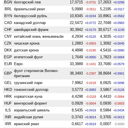
BGN
болгарский лев
17,0715
17,2653
-0.0731
+0.0296
BRL
бразильский реал
5,0990
5,2195
-0.0511
+0.0117
BYN
белорусский рубль
10,8345
10,8961
+0.0234
+0.0562
CAD
канадский доллар
22,5472
22,7048
+0.0772
+0.0983
CHF
швейцарский франк
30,3942
30,6717
+0.0170
+0.1139
CNY
китайский юань женьминьби
4,2934
4,3035
+0.0125
+0.0157
CZK
чешская крона
1,2883
1,3092
-0.0053
+0.0045
DKK
датская крона
4,4898
4,5416
-0.0195
+0.0080
EGP
египетский фунт
1,7649
1,7823
+0.0050
+0.0064
EUR
Евро
33,3889
33,7680
-0.1431
+0.0579
фунт стерлингов Велико­
GBP
38,3493
38,8684
-0.2397
+0.0901
британии
GEL
грузинский лари
7,9962
8,0925
-0.0218
+0.0096
HKD
гонконгский доллар
3,5773
3,5867
+0.0083
+0.0126
HRK
хорватская куна
4,4298
4,4410
-0.0118
-0.0084
HUF
венгерский форинт
0,0928
0,0930
-0.0004
-0.0003
ILS
израильский шекель
8,5435
8,5984
+0.0419
+0.0434
INR
индийская рупия
0,3743
0,3765
+0.0014
+0.0013
IRR
иранский риал
0,6617
0,0007
+0.0019
0.0000