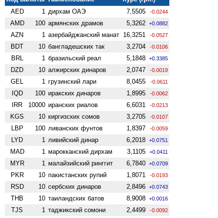
AED
1
дирхам ОАЭ
7,5505
-0.0244
AMD
100
армянских драмов
5,3262
+0.0882
AZN
1
азербайджанский манат
16,3251
-0.0527
BDT
10
бангладешских так
3,2704
-0.0106
BRL
1
бразильский реал
5,1848
+0.3385
DZD
10
алжирских динаров
2,0747
-0.0019
GEL
1
грузинский лари
8,0455
-0.0611
IQD
100
иракских динаров
1,8995
-0.0062
IRR
10000
иранских риалов
6,6031
-0.0213
KGS
10
киргизских сомов
3,2705
-0.0107
LBP
100
ливанских фунтов
1,8397
-0.0059
LYD
1
ливийский динар
6,2018
+0.0751
MAD
1
марокканский дирхам
3,1105
+0.0411
MYR
1
малайзийский ринггит
6,7840
+0.0709
PKR
10
пакистанских рупий
1,8071
-0.0193
RSD
10
сербских динаров
2,8496
+0.0743
THB
10
таиландских батов
8,9008
+0.0016
TJS
1
таджикский сомони
2,4499
-0.0092