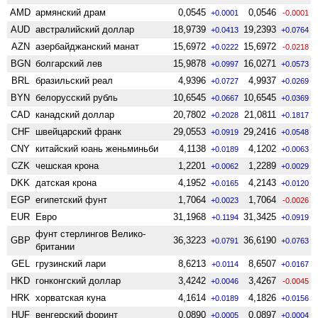
AMD
армянский драм
0,0545
0,0546
+0.0001
-0.0001
AUD
австралийский доллар
18,9739
19,2393
+0.0413
+0.0764
AZN
азербайджанский манат
15,6972
15,6972
+0.0222
-0.0218
BGN
болгарский лев
15,9878
16,0271
+0.0997
+0.0573
BRL
бразильский реал
4,9396
4,9937
+0.0727
+0.0269
BYN
белорусский рубль
10,6545
10,6545
+0.0667
+0.0369
CAD
канадский доллар
20,7802
21,0811
+0.2028
+0.1817
CHF
швейцарский франк
29,0553
29,2416
+0.0919
+0.0548
CNY
китайский юань женьминьби
4,1138
4,1202
+0.0189
+0.0063
CZK
чешская крона
1,2201
1,2289
+0.0062
+0.0029
DKK
датская крона
4,1952
4,2143
+0.0165
+0.0120
EGP
египетский фунт
1,7064
1,7064
+0.0023
-0.0026
EUR
Евро
31,1968
31,3425
+0.1194
+0.0919
фунт стерлингов Велико­
GBP
36,3223
36,6190
+0.0791
+0.0763
британии
GEL
грузинский лари
8,6213
8,6507
+0.0114
+0.0167
HKD
гонконгский доллар
3,4242
3,4267
+0.0046
-0.0045
HRK
хорватская куна
4,1614
4,1826
+0.0189
+0.0156
HUF
венгерский форинт
0,0890
0,0897
+0.0005
+0.0004