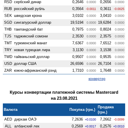
RSD
сербский динар
0,2646
0,2656
0.0000
0.0000
RUB
российский рубль
0,3564
0,3611
-0.0011
-0.0025
SEK
шведская крона
3,0102
3,0410
0.0000
0.0000
SGD
сингапурский доллар
19,5194
19,6284
0.0000
0.0000
THB
таиландский бат
0,7975
0,8024
0.0000
0.0000
TJS
таджикский сомони
2,3530
2,3575
0.0000
0.0000
TMT
туркменский манат
7,6367
7,6512
0.0000
0.0000
TRY
новая турецкая лира
3,1130
3,1538
0.0000
0.0000
TWD
тайваньский доллар
0,9507
0,9535
0.0000
0.0000
USD
доллар США
26,6596
26,7104
0.0000
0.0000
ZAR
южно-африканский рэнд
1,7310
1,7648
0.0000
0.0000
конвертер
Курсы конвертации платежной системы Mastercard
на 23.08.2021
Продажа
Валюта
Покупка (грн.)
(грн.)
AED
дирхам ОАЭ
7,2636
7,2662
+0.0100
-0.0099
ALL
албанский лек
0,2569
0,2576
+0.0017
+0.0010