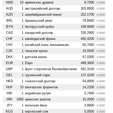
AMD
10
армянских драмов
8,7300
0.0000
AUD
1
австралийский доллар
303,8500
0.0000
AZN
1
азербайджанский манат
252,1700
0.0000
BRL
1
бразильский реал
78,8400
0.0000
BYN
1
белорусский рубль
169,9400
0.0000
CAD
1
канадский доллар
330,2900
0.0000
CHF
1
швейцарский франк
465,4200
0.0000
CNY
1
китайский юань женьминьби
65,7000
0.0000
CZK
1
чешская крона
19,5500
0.0000
DKK
1
датская крона
67,0300
0.0000
EUR
1
Евро
498,3600
0.0000
GBP
1
фунт стерлингов Велико­британии
581,3100
0.0000
GEL
1
грузинский лари
137,4100
0.0000
HKD
1
гонконгский доллар
54,8000
0.0000
HUF
10
венгерских форинтов
14,2200
0.0000
INR
1
индийская рупия
5,7400
0.0000
IRR
1000
иранских риалов
10,2000
0.0000
JPY
1
японская йена
3,8900
0.0000
KGS
1
киргизский сом
5,0500
0.0000