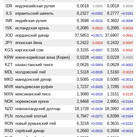
IDR
индонезийская рупия
0,0018
0,0018
0.0000
0.0000
ILS
израильский шекель
8,2327
8,2777
+0.0392
+0.0161
INR
индийская рупия
0,3598
0,3602
+0.0016
+0.0006
ISK
исландская крона
0,2085
0,2085
-0.0010
-0.0016
JOD
иорданский динар
37,5853
37,6907
+0.0571
-0.0561
JPY
японская йена
0,2422
0,2432
-0.0003
-0.0007
KGS
киргизский сом
0,3155
0,3155
+0.0007
-0.0002
KRW
южно-корейская вона (Корея)
0,0228
0,0228
+0.0001
0.0000
KZT
казахстанский тенге
0,0626
0,0628
+0.0004
+0.0002
MDL
молдовский лей
1,5118
1,5160
+0.0026
-0.0023
MKD
македонский денар
0,5085
0,5085
+0.0028
+0.0013
MVR
мальдивская руфия
1,7237
1,7285
+0.0026
-0.0026
MXN
мексиканский песо
1,3080
1,3151
+0.0019
-0.0135
NOK
норвежская крона
2,9468
2,9951
+0.0199
+0.0164
NZD
ново­зеландский доллар
18,1728
18,3992
+0.0428
+0.0828
PLN
польский злотый
6,7947
6,8398
+0.0271
+0.0164
RON
новый румынский лей
6,3218
6,3631
+0.0282
+0.0222
RSD
сербский динар
0,2660
0,2668
+0.0016
+0.0010