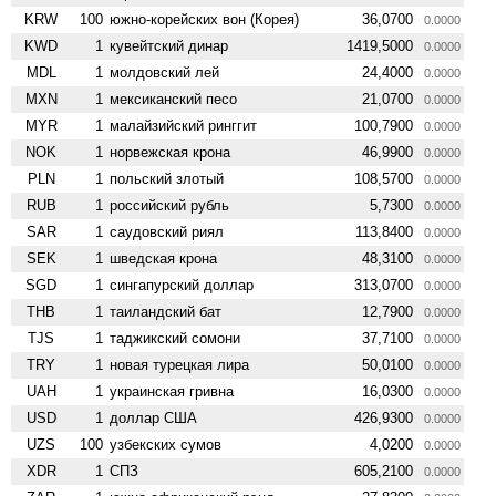
KRW
100
южно-корейских вон (Корея)
36,0700
0.0000
KWD
1
кувейтский динар
1419,5000
0.0000
MDL
1
молдовский лей
24,4000
0.0000
MXN
1
мексиканский песо
21,0700
0.0000
MYR
1
малайзийский ринггит
100,7900
0.0000
NOK
1
норвежская крона
46,9900
0.0000
PLN
1
польский злотый
108,5700
0.0000
RUB
1
российский рубль
5,7300
0.0000
SAR
1
саудовский риял
113,8400
0.0000
SEK
1
шведская крона
48,3100
0.0000
SGD
1
сингапурский доллар
313,0700
0.0000
THB
1
таиландский бат
12,7900
0.0000
TJS
1
таджикский сомони
37,7100
0.0000
TRY
1
новая турецкая лира
50,0100
0.0000
UAH
1
украинская гривна
16,0300
0.0000
USD
1
доллар США
426,9300
0.0000
UZS
100
узбекских сумов
4,0200
0.0000
XDR
1
СПЗ
605,2100
0.0000