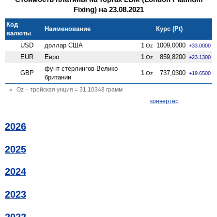
Fixing) на 23.08.2021
Код
Наименование
Курс (Pt)
валюты
USD
доллар США
1
1009,0000
Oz
+33.0000
EUR
Евро
1
859,8200
Oz
+23.1300
фунт стерлингов Велико­
GBP
1
737,0300
Oz
+19.6500
британии
Oz – тройская унция = 31.10348 грамм
конвертер
2026
2025
2024
2023
2022