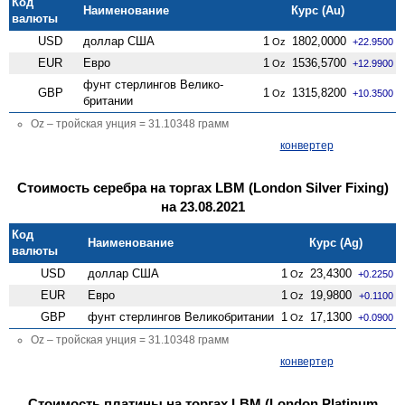
Код
Наименование
Курс (Au)
валюты
USD
доллар США
1
1802,0000
Oz
+22.9500
EUR
Евро
1
1536,5700
Oz
+12.9900
фунт стерлингов Велико­
GBP
1
1315,8200
Oz
+10.3500
британии
Oz – тройская унция = 31.10348 грамм
конвертер
Стоимость серебра на торгах LBM (London Silver Fixing)
на 23.08.2021
Код
Наименование
Курс (Ag)
валюты
USD
доллар США
1
23,4300
Oz
+0.2250
EUR
Евро
1
19,9800
Oz
+0.1100
GBP
фунт стерлингов Велико­британии
1
17,1300
Oz
+0.0900
Oz – тройская унция = 31.10348 грамм
конвертер
Стоимость платины на торгах LBM (London Platinum