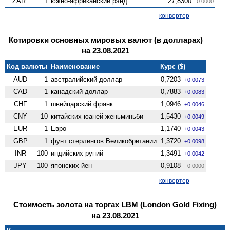
ZAR
1
южно-африканский рэнд
27,8300
0.0000
конвертер
Котировки основных мировых валют (в долларах)
на 23.08.2021
Код валюты
Наименование
Курс ($)
AUD
1
австралийский доллар
0,7203
+0.0073
CAD
1
канадский доллар
0,7883
+0.0083
CHF
1
швейцарский франк
1,0946
+0.0046
CNY
10
китайских юаней женьминьби
1,5430
+0.0049
EUR
1
Евро
1,1740
+0.0043
GBP
1
фунт стерлингов Велико­британии
1,3720
+0.0098
INR
100
индийских рупий
1,3491
+0.0042
JPY
100
японских йен
0,9108
0.0000
конвертер
Стоимость золота на торгах LBM (London Gold Fixing)
на 23.08.2021