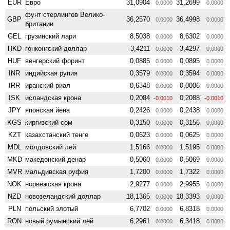
EUR
Евро
31,0904
31,2699
0.0000
0.0000
фунт стерлингов Велико­
GBP
36,2570
36,4998
0.0000
0.0000
британии
GEL
грузинский лари
8,5038
8,6302
0.0000
0.0000
HKD
гонконгский доллар
3,4211
3,4297
0.0000
0.0000
HUF
венгерский форинт
0,0885
0,0895
0.0000
0.0000
INR
индийская рупия
0,3579
0,3594
0.0000
0.0000
IRR
иранский риал
0,6348
0,0006
0.0000
0.0000
ISK
исландская крона
0,2084
0,2088
-0.0010
-0.0010
JPY
японская йена
0,2426
0,2438
0.0000
0.0000
KGS
киргизский сом
0,3150
0,3156
0.0000
0.0000
KZT
казахстанский тенге
0,0623
0,0625
0.0000
0.0000
MDL
молдовский лей
1,5166
1,5195
0.0000
0.0000
MKD
македонский денар
0,5060
0,5069
0.0000
0.0000
MVR
мальдивская руфия
1,7200
1,7322
0.0000
0.0000
NOK
норвежская крона
2,9277
2,9955
0.0000
0.0000
NZD
ново­зеландский доллар
18,1365
18,3393
0.0000
0.0000
PLN
польский злотый
6,7702
6,8318
0.0000
0.0000
RON
новый румынский лей
6,2961
6,3418
0.0000
0.0000