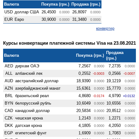
Валюта
Покупка (грн.)
Продажа (грн.)
USD
доллар США
26,4500
26,8097
0.0000
0.0000
EUR
Евро
30,9000
31,3480
0.0000
0.0000
конвертер
Курсы конвертации платежной системы Visa на 23.08.2021
Продажа
Валюта
Покупка (грн.)
(грн.)
AED
дирхам ОАЭ
7,2567
7,2735
0.0000
0.0000
ALL
албанский лек
0,2552
0,2566
-0.0003
-0.0007
AUD
австралийский доллар
18,9390
19,1219
0.0000
0.0000
AZN
азербайджанский манат
15,6361
15,7770
0.0000
0.0000
BRL
бразильский реал
4,8680
4,9790
-0.0174
+0.0132
BYN
белорусский рубль
10,6049
10,6556
0.0000
0.0000
CAD
канадский доллар
20,5834
20,8512
0.0000
0.0000
CZK
чешская крона
1,2143
1,2271
0.0000
0.0000
DKK
датская крона
4,1805
4,2050
0.0000
0.0000
EGP
египетский фунт
1,6909
1,7083
0.0000
0.0000