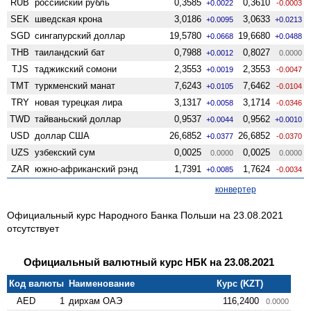
RUB
российский рубль
0,3585
0,3610
+0.0022
-0.0003
SEK
шведская крона
3,0186
3,0633
+0.0095
+0.0213
SGD
сингапурский доллар
19,5780
19,6680
+0.0668
+0.0488
THB
таиландский бат
0,7988
0,8027
+0.0012
0.0000
TJS
таджикский сомони
2,3553
2,3553
+0.0019
-0.0047
TMT
туркменский манат
7,6243
7,6462
+0.0105
-0.0104
TRY
новая турецкая лира
3,1317
3,1714
+0.0058
-0.0346
TWD
тайваньский доллар
0,9537
0,9562
+0.0044
+0.0010
USD
доллар США
26,6852
26,6852
+0.0377
-0.0370
UZS
узбекский сум
0,0025
0,0025
0.0000
0.0000
ZAR
южно-африканский рэнд
1,7391
1,7624
+0.0085
-0.0034
конвертер
Официальный курс Народного Банка Польши на 23.08.2021
отсутствует
Официальный валютный курс НБК на 23.08.2021
Код валюты
Наименование
Курс (KZT)
AED
1
дирхам ОАЭ
116,2400
0.0000