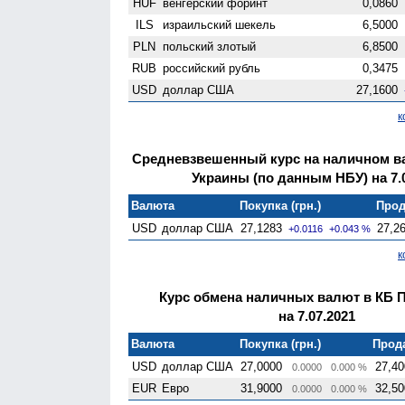
HUF
венгерский форинт
0,0860
ILS
израильский шекель
6,5000
PLN
польский злотый
6,8500
RUB
российский рубль
0,3475
USD
доллар США
27,1600
к
Средневзвешенный курс на наличном 
Украины (по данным НБУ) на 7.
Валюта
Покупка (грн.)
Прод
USD
доллар США
27,1283
27,2
+0.0116
+0.043 %
к
Курс обмена наличных валют в КБ 
на 7.07.2021
Валюта
Покупка (грн.)
Прода
USD
доллар США
27,0000
27,40
0.0000
0.000 %
EUR
Евро
31,9000
32,50
0.0000
0.000 %