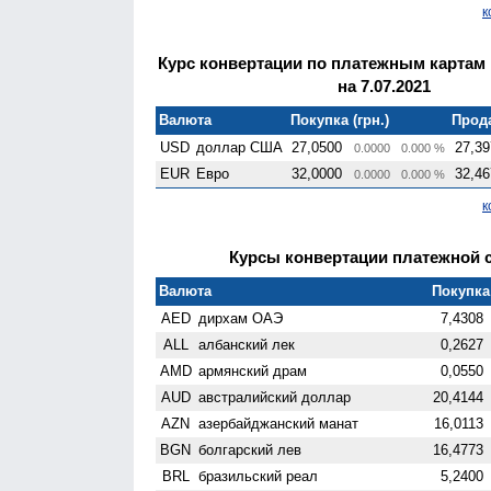
к
Курс конвертации по платежным картам
на 7.07.2021
Валюта
Покупка (грн.)
Прода
USD
доллар США
27,0500
27,39
0.0000
0.000 %
EUR
Евро
32,0000
32,46
0.0000
0.000 %
к
Курсы конвертации платежной си
Валюта
Покупка 
AED
дирхам ОАЭ
7,4308
ALL
албанский лек
0,2627
AMD
армянский драм
0,0550
AUD
австралийский доллар
20,4144
AZN
азербайджанский манат
16,0113
BGN
болгарский лев
16,4773
BRL
бразильский реал
5,2400