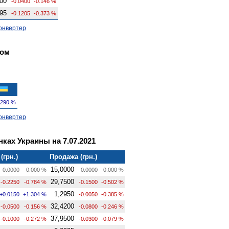
00
-0.0400
-0.146 %
95
-0.1205
-0.373 %
онвертер
ком
.290 %
онвертер
ках Украины на 7.07.2021
(грн.)
Продажа (грн.)
15,0000
0.0000
0.000 %
0.0000
0.000 %
29,7500
-0.2250
-0.784 %
-0.1500
-0.502 %
1,2950
+0.0150
+1.304 %
-0.0050
-0.385 %
32,4200
-0.0500
-0.156 %
-0.0800
-0.246 %
37,9500
-0.1000
-0.272 %
-0.0300
-0.079 %