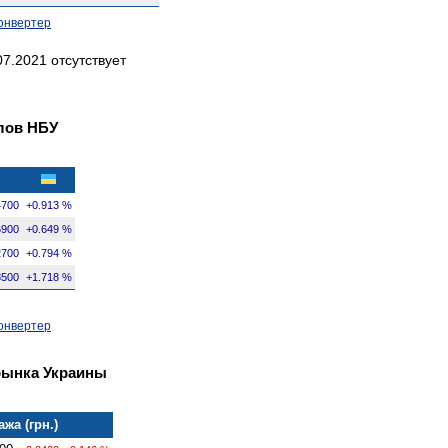
онвертер
7.2021 отсутствует
лов НБУ
4700
+0.913 %
6900
+0.649 %
2700
+0.794 %
8500
+1.718 %
онвертер
рынка Украины
жа (грн.)