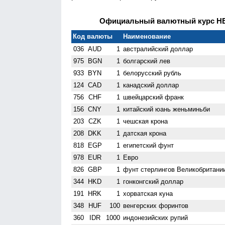
Официальный валютный курс НБУ
Код валюты
Наименование
036
AUD
1
австралийский доллар
975
BGN
1
болгарский лев
933
BYN
1
белорусский рубль
124
CAD
1
канадский доллар
756
CHF
1
швейцарский франк
156
CNY
1
китайский юань женьминьби
203
CZK
1
чешская крона
208
DKK
1
датская крона
818
EGP
1
египетский фунт
978
EUR
1
Евро
826
GBP
1
фунт стерлингов Велико­британи
344
HKD
1
гонконгский доллар
191
HRK
1
хорватская куна
348
HUF
100
венгерских форинтов
360
IDR
1000
индонезийских рупий