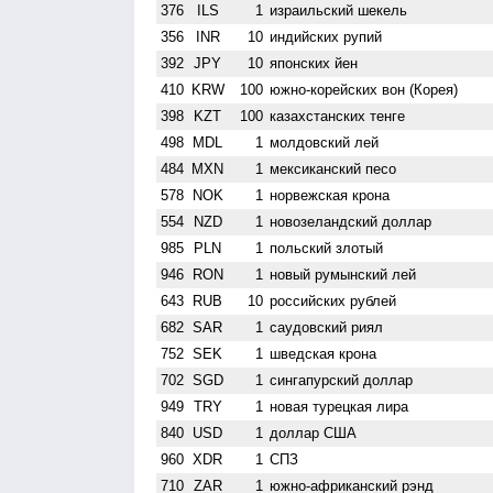
376
ILS
1
израильский шекель
356
INR
10
индийских рупий
392
JPY
10
японских йен
410
KRW
100
южно-корейских вон (Корея)
398
KZT
100
казахстанских тенге
498
MDL
1
молдовский лей
484
MXN
1
мексиканский песо
578
NOK
1
норвежская крона
554
NZD
1
ново­зеландский доллар
985
PLN
1
польский злотый
946
RON
1
новый румынский лей
643
RUB
10
российских рублей
682
SAR
1
саудовский риял
752
SEK
1
шведская крона
702
SGD
1
сингапурский доллар
949
TRY
1
новая турецкая лира
840
USD
1
доллар США
960
XDR
1
СПЗ
710
ZAR
1
южно-африканский рэнд