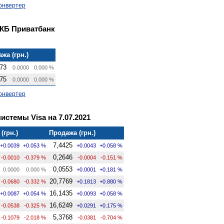
онвертер
 КБ Приватбанк
жа (грн.)
73
0.0000
0.000 %
75
0.0000
0.000 %
онвертер
стемы Visa на 7.07.2021
(грн.)
Продажа (грн.)
7,4425
+0.0039
+0.053 %
+0.0043
+0.058 %
0,2646
-0.0010
-0.379 %
-0.0004
-0.151 %
0,0553
0.0000
0.000 %
+0.0001
+0.181 %
20,7769
-0.0680
-0.332 %
+0.1813
+0.880 %
16,1435
+0.0087
+0.054 %
+0.0093
+0.058 %
16,6249
-0.0538
-0.325 %
+0.0291
+0.175 %
5,3768
-0.1079
-2.018 %
-0.0381
-0.704 %