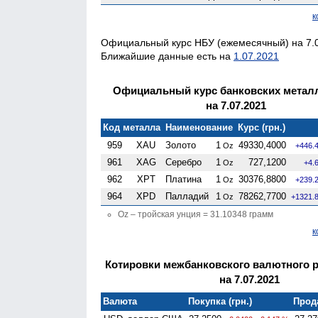
к
Официальный курс НБУ (ежемесячный) на 7.0
Ближайшие данные есть на
1.07.2021
Официальный курс банковских метал
на 7.07.2021
Код металла
Наименование
Курс (грн.)
959
XAU
Золото
1
49330,4000
Oz
+446.
961
XAG
Серебро
1
727,1200
Oz
+4.
962
XPT
Платина
1
30376,8800
Oz
+239.
964
XPD
Палладий
1
78262,7700
Oz
+1321.
Oz – тройская унция = 31.10348 грамм
к
Котировки межбанковского валютного 
на 7.07.2021
Валюта
Покупка (грн.)
Прода