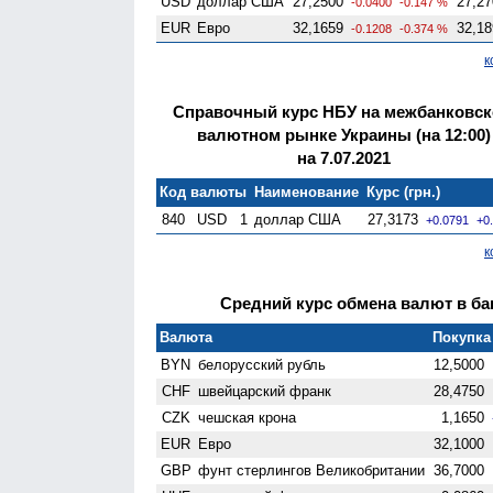
USD
доллар США
27,2500
27,27
-0.0400
-0.147 %
EUR
Евро
32,1659
32,18
-0.1208
-0.374 %
к
Справочный курс НБУ на межбанковс
валютном рынке Украины (на 12:00)
на 7.07.2021
Код валюты
Наименование
Курс (грн.)
840
USD
1
доллар США
27,3173
+0.0791
+0
к
Средний курс обмена валют в бан
Валюта
Покупка 
BYN
белорусский рубль
12,5000
CHF
швейцарский франк
28,4750
CZK
чешская крона
1,1650
EUR
Евро
32,1000
GBP
фунт стерлингов Велико­британии
36,7000