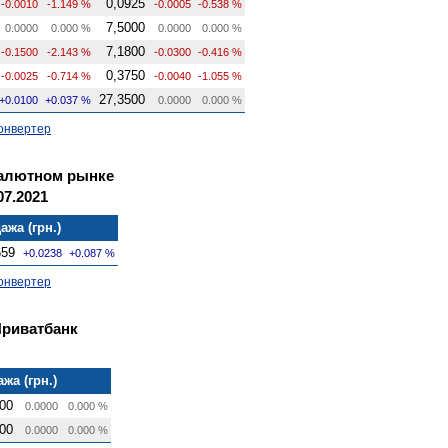
0,0925
-0.0010
-1.149 %
-0.0005
-0.538 %
7,5000
0.0000
0.000 %
0.0000
0.000 %
7,1800
-0.1500
-2.143 %
-0.0300
-0.416 %
0,3750
-0.0025
-0.714 %
-0.0040
-1.055 %
27,3500
+0.0100
+0.037 %
0.0000
0.000 %
онвертер
валютном рынке
07.2021
ажа (грн.)
659
+0.0238
+0.087 %
онвертер
Приватбанк
жа (грн.)
00
0.0000
0.000 %
00
0.0000
0.000 %