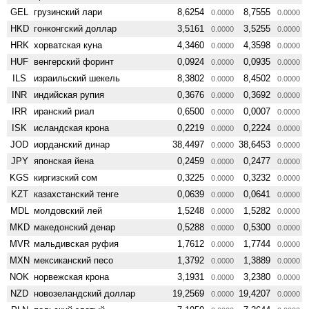
GEL
грузинский лари
8,6254
8,7555
0.0000
0.0000
HKD
гонконгский доллар
3,5161
3,5255
0.0000
0.0000
HRK
хорватская куна
4,3460
4,3598
0.0000
0.0000
HUF
венгерский форинт
0,0924
0,0935
0.0000
0.0000
ILS
израильский шекель
8,3802
8,4502
0.0000
0.0000
INR
индийская рупия
0,3676
0,3692
0.0000
0.0000
IRR
иранский риал
0,6500
0,0007
0.0000
0.0000
ISK
исландская крона
0,2219
0,2224
0.0000
0.0000
JOD
иорданский динар
38,4497
38,6453
0.0000
0.0000
JPY
японская йена
0,2459
0,2477
0.0000
0.0000
KGS
киргизский сом
0,3225
0,3232
0.0000
0.0000
KZT
казахстанский тенге
0,0639
0,0641
0.0000
0.0000
MDL
молдовский лей
1,5248
1,5282
0.0000
0.0000
MKD
македонский денар
0,5288
0,5300
0.0000
0.0000
MVR
мальдивская руфия
1,7612
1,7744
0.0000
0.0000
MXN
мексиканский песо
1,3792
1,3889
0.0000
0.0000
NOK
норвежская крона
3,1931
3,2380
0.0000
0.0000
NZD
ново­зеландский доллар
19,2569
19,4207
0.0000
0.0000