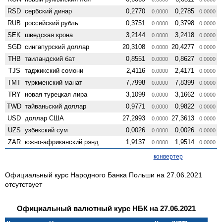
RSD
сербский динар
0,2770
0,2785
0.0000
0.0000
RUB
российский рубль
0,3751
0,3798
0.0000
0.0000
SEK
шведская крона
3,2144
3,2418
0.0000
0.0000
SGD
сингапурский доллар
20,3108
20,4277
0.0000
0.0000
THB
таиландский бат
0,8551
0,8627
0.0000
0.0000
TJS
таджикский сомони
2,4116
2,4171
0.0000
0.0000
TMT
туркменский манат
7,7998
7,8399
0.0000
0.0000
TRY
новая турецкая лира
3,1099
3,1662
0.0000
0.0000
TWD
тайваньский доллар
0,9771
0,9822
0.0000
0.0000
USD
доллар США
27,2993
27,3613
0.0000
0.0000
UZS
узбекский сум
0,0026
0,0026
0.0000
0.0000
ZAR
южно-африканский рэнд
1,9137
1,9514
0.0000
0.0000
конвертер
Официальный курс Народного Банка Польши на 27.06.2021
отсутствует
Официальный валютный курс НБК на 27.06.2021