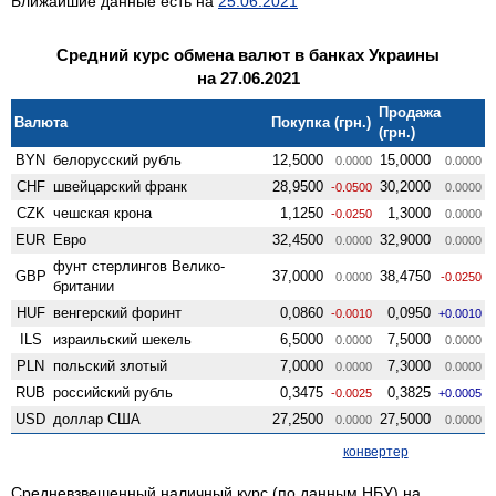
Ближайшие данные есть на
25.06.2021
Средний курс обмена валют в банках Украины
на 27.06.2021
Продажа
Валюта
Покупка (грн.)
(грн.)
BYN
белорусский рубль
12,5000
15,0000
0.0000
0.0000
CHF
швейцарский франк
28,9500
30,2000
-0.0500
0.0000
CZK
чешская крона
1,1250
1,3000
-0.0250
0.0000
EUR
Евро
32,4500
32,9000
0.0000
0.0000
фунт стерлингов Велико­
GBP
37,0000
38,4750
0.0000
-0.0250
британии
HUF
венгерский форинт
0,0860
0,0950
-0.0010
+0.0010
ILS
израильский шекель
6,5000
7,5000
0.0000
0.0000
PLN
польский злотый
7,0000
7,3000
0.0000
0.0000
RUB
российский рубль
0,3475
0,3825
-0.0025
+0.0005
USD
доллар США
27,2500
27,5000
0.0000
0.0000
конвертер
Средневзвешенный наличный курс (по данным НБУ) на