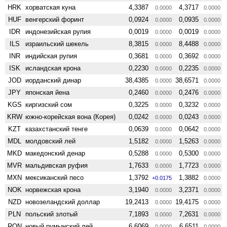
HRK
хорватская куна
4,3387
4,3717
0.0000
0.0000
HUF
венгерский форинт
0,0924
0,0935
0.0000
0.0000
IDR
индонезийская рупия
0,0019
0,0019
0.0000
0.0000
ILS
израильский шекель
8,3815
8,4488
0.0000
0.0000
INR
индийская рупия
0,3681
0,3692
0.0000
0.0000
ISK
исландская крона
0,2230
0,2235
0.0000
0.0000
JOD
иорданский динар
38,4385
38,6571
0.0000
0.0000
JPY
японская йена
0,2460
0,2476
0.0000
0.0000
KGS
киргизский сом
0,3225
0,3232
0.0000
0.0000
KRW
южно-корейская вона (Корея)
0,0242
0,0243
0.0000
0.0000
KZT
казахстанский тенге
0,0639
0,0642
0.0000
0.0000
MDL
молдовский лей
1,5182
1,5263
0.0000
0.0000
MKD
македонский денар
0,5288
0,5300
0.0000
0.0000
MVR
мальдивская руфия
1,7633
1,7723
0.0000
0.0000
MXN
мексиканский песо
1,3792
1,3882
+0.0175
0.0000
NOK
норвежская крона
3,1940
3,2371
0.0000
0.0000
NZD
ново­зеландский доллар
19,2413
19,4175
0.0000
0.0000
PLN
польский злотый
7,1893
7,2631
0.0000
0.0000
RON
новый румынский лей
6,6069
6,6511
0.0000
0.0000