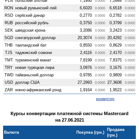
PLN
польский злотый
7,1950
7,2644
0.0000
0.0000
RON
новый румынский лей
6,6020
6,6518
0.0000
0.0000
RSD
сербский динар
0,2770
0,2782
0.0000
0.0000
RUB
российский рубль
0,3750
0,3799
0.0000
0.0000
SEK
шведская крона
3,2086
3,2423
0.0000
0.0000
SGD
сингапурский доллар
20,3074
20,4292
0.0000
0.0000
THB
таиландский бат
0,8550
0,8629
0.0000
0.0000
TJS
таджикский сомони
2,4116
2,4170
0.0000
0.0000
TMT
туркменский манат
7,8199
7,8375
0.0000
0.0000
TRY
новая турецкая лира
3,0976
3,1675
0.0000
0.0000
TWD
тайваньский доллар
0,9785
0,9809
0.0000
0.0000
USD
доллар США
27,2993
27,3608
0.0000
0.0000
ZAR
южно-африканский рэнд
1,9164
1,9522
0.0000
0.0000
конвертер
Курсы конвертации платежной системы Mastercard
на 27.06.2021
Продажа
Валюта
Покупка (грн.)
(грн.)