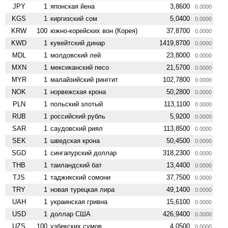
JPY
1
японская йена
3,8600
0.0000
KGS
1
киргизский сом
5,0400
0.0000
KRW
100
южно-корейских вон (Корея)
37,8700
0.0000
KWD
1
кувейтский динар
1419,8700
0.0000
MDL
1
молдовский лей
23,8000
0.0000
MXN
1
мексиканский песо
21,5700
0.0000
MYR
1
малайзийский ринггит
102,7800
0.0000
NOK
1
норвежская крона
50,2800
0.0000
PLN
1
польский злотый
113,1100
0.0000
RUB
1
российский рубль
5,9200
0.0000
SAR
1
саудовский риял
113,8500
0.0000
SEK
1
шведская крона
50,4500
0.0000
SGD
1
сингапурский доллар
318,2300
0.0000
THB
1
таиландский бат
13,4400
0.0000
TJS
1
таджикский сомони
37,7500
0.0000
TRY
1
новая турецкая лира
49,1400
0.0000
UAH
1
украинская гривна
15,6100
0.0000
USD
1
доллар США
426,9400
0.0000
UZS
100
узбекских сумов
4,0500
0.0000