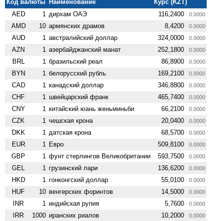
Код валюты
Наименование
Курс (KZT)
AED
1
дирхам ОАЭ
116,2400
0.0000
AMD
10
армянских драмов
8,4200
0.0000
AUD
1
австралийский доллар
324,0000
0.0000
AZN
1
азербайджанский манат
252,1800
0.0000
BRL
1
бразильский реал
86,8900
0.0000
BYN
1
белорусский рубль
169,2100
0.0000
CAD
1
канадский доллар
346,8800
0.0000
CHF
1
швейцарский франк
465,7400
0.0000
CNY
1
китайский юань женьминьби
66,2100
0.0000
CZK
1
чешская крона
20,0400
0.0000
DKK
1
датская крона
68,5700
0.0000
EUR
1
Евро
509,8100
0.0000
GBP
1
фунт стерлингов Велико­британии
593,7500
0.0000
GEL
1
грузинский лари
136,6200
0.0000
HKD
1
гонконгский доллар
55,0100
0.0000
HUF
10
венгерских форинтов
14,5000
0.0000
INR
1
индийская рупия
5,7600
0.0000
IRR
1000
иранских риалов
10,2000
0.0000