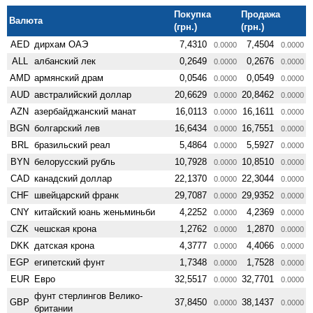
Покупка
Продажа
Валюта
(грн.)
(грн.)
AED
дирхам ОАЭ
7,4310
7,4504
0.0000
0.0000
ALL
албанский лек
0,2649
0,2676
0.0000
0.0000
AMD
армянский драм
0,0546
0,0549
0.0000
0.0000
AUD
австралийский доллар
20,6629
20,8462
0.0000
0.0000
AZN
азербайджанский манат
16,0113
16,1611
0.0000
0.0000
BGN
болгарский лев
16,6434
16,7551
0.0000
0.0000
BRL
бразильский реал
5,4864
5,5927
0.0000
0.0000
BYN
белорусский рубль
10,7928
10,8510
0.0000
0.0000
CAD
канадский доллар
22,1370
22,3044
0.0000
0.0000
CHF
швейцарский франк
29,7087
29,9352
0.0000
0.0000
CNY
китайский юань женьминьби
4,2252
4,2369
0.0000
0.0000
CZK
чешская крона
1,2762
1,2870
0.0000
0.0000
DKK
датская крона
4,3777
4,4066
0.0000
0.0000
EGP
египетский фунт
1,7348
1,7528
0.0000
0.0000
EUR
Евро
32,5517
32,7701
0.0000
0.0000
фунт стерлингов Велико­
GBP
37,8450
38,1437
0.0000
0.0000
британии