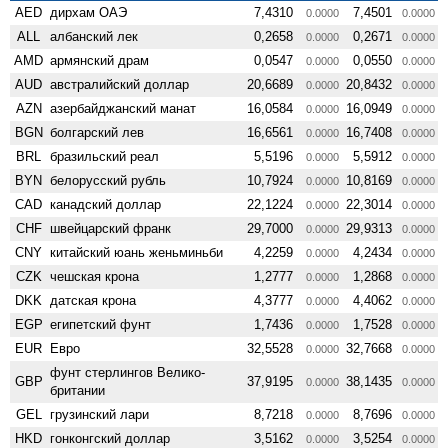
AED
дирхам ОАЭ
7,4310
7,4501
0.0000
0.0000
ALL
албанский лек
0,2658
0,2671
0.0000
0.0000
AMD
армянский драм
0,0547
0,0550
0.0000
0.0000
AUD
австралийский доллар
20,6689
20,8432
0.0000
0.0000
AZN
азербайджанский манат
16,0584
16,0949
0.0000
0.0000
BGN
болгарский лев
16,6561
16,7408
0.0000
0.0000
BRL
бразильский реал
5,5196
5,5912
0.0000
0.0000
BYN
белорусский рубль
10,7924
10,8169
0.0000
0.0000
CAD
канадский доллар
22,1224
22,3014
0.0000
0.0000
CHF
швейцарский франк
29,7000
29,9313
0.0000
0.0000
CNY
китайский юань женьминьби
4,2259
4,2434
0.0000
0.0000
CZK
чешская крона
1,2777
1,2868
0.0000
0.0000
DKK
датская крона
4,3777
4,4062
0.0000
0.0000
EGP
египетский фунт
1,7436
1,7528
0.0000
0.0000
EUR
Евро
32,5528
32,7668
0.0000
0.0000
фунт стерлингов Велико­
GBP
37,9195
38,1435
0.0000
0.0000
британии
GEL
грузинский лари
8,7218
8,7696
0.0000
0.0000
HKD
гонконгский доллар
3,5162
3,5254
0.0000
0.0000