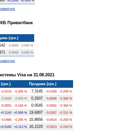
500
+0.2000
+0.628 %
онвертер
 КБ Приватбанк
ажа (грн.)
542
0.0000
0.000 %
471
0.0000
0.000 %
онвертер
стемы Visa на 31.08.2021
(грн.)
Продажа (грн.)
7,3145
-0.0216
-0.295 %
-0.0189
-0.258 %
0,2607
0.0000
0.000 %
-0.0008
-0.306 %
0,0545
-0.0001
-0.184 %
-0.0002
-0.366 %
19,6807
+0.1143
+0.589 %
-0.0297
-0.151 %
15,8656
-0.0465
-0.295 %
-0.0414
-0.260 %
16,2220
+0.0182
+0.113 %
-0.0313
-0.193 %