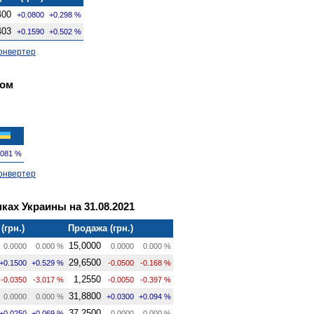
400
+0.0800
+0.298 %
403
+0.1590
+0.502 %
онвертер
ком
.081 %
онвертер
ках Украины на 31.08.2021
(грн.)
Продажа (грн.)
15,0000
0.0000
0.000 %
0.0000
0.000 %
29,6500
+0.1500
+0.529 %
-0.0500
-0.168 %
1,2550
-0.0350
-3.017 %
-0.0050
-0.397 %
31,8800
0.0000
0.000 %
+0.0300
+0.094 %
37,2500
+0.0250
+0.069 %
0.0000
0.000 %