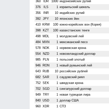
360
IDR
1000
индонезийских рупий
376
ILS
1
израильский шекель
356
INR
10
индийских рупий
392
JPY
10
японских йен
410
KRW
100
южно-корейских вон (Корея)
398
KZT
100
казахстанских тенге
498
MDL
1
молдовский лей
484
MXN
1
мексиканский песо
578
NOK
1
норвежская крона
554
NZD
1
ново­зеландский доллар
985
PLN
1
польский злотый
946
RON
1
новый румынский лей
643
RUB
10
российских рублей
682
SAR
1
саудовский риял
752
SEK
1
шведская крона
702
SGD
1
сингапурский доллар
949
TRY
1
новая турецкая лира
840
USD
1
доллар США
960
XDR
1
СПЗ