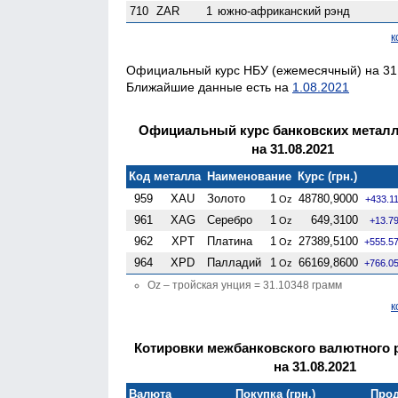
710
ZAR
1
южно-африканский рэнд
к
Официальный курс НБУ (ежемесячный) на 31.
Ближайшие данные есть на
1.08.2021
Официальный курс банковских метал
на 31.08.2021
Код металла
Наименование
Курс (грн.)
959
XAU
Золото
1
48780,9000
Oz
+433.1
961
XAG
Серебро
1
649,3100
Oz
+13.7
962
XPT
Платина
1
27389,5100
Oz
+555.5
964
XPD
Палладий
1
66169,8600
Oz
+766.0
Oz – тройская унция = 31.10348 грамм
к
Котировки межбанковского валютного 
на 31.08.2021
Валюта
Покупка (грн.)
Прод