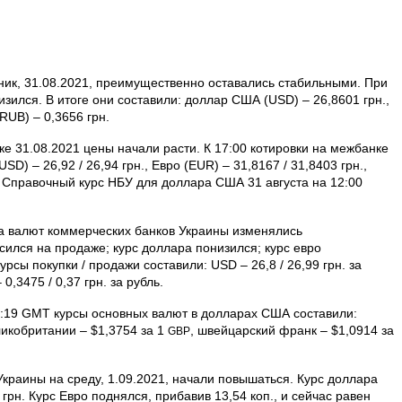
ник, 31.08.2021, преимущественно оставались стабильными. При
изился. В итоге они составили: доллар США (USD) – 26,8601 грн.,
RUB) – 0,3656 грн.
 31.08.2021 цены начали расти. К 17:00 котировки на межбанке
) – 26,92 / 26,94 грн., Евро (EUR) – 31,8167 / 31,8403 грн.,
н. Справочный курс НБУ для доллара США 31 августа на 12:00
на валют коммерческих банков Украины изменялись
сился на продаже; курс доллара понизился; курс евро
рсы покупки / продажи составили: USD – 26,8 / 26,99 грн. за
0,3475 / 0,37 грн. за рубль.
5:19 GMT курсы основных валют в долларах США составили:
ико­британии – $1,3754 за 1
, швейцарский франк – $1,0914 за
GBP
раины на среду, 1.09.2021, начали повышаться. Курс доллара
грн. Курс Евро поднялся, прибавив 13,54 коп., и сейчас равен