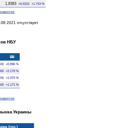
1,8383
+0.0315
+1.743 %
онвертер
08.2021 отсутствует
лов НБУ
100
+0.896 %
900
+2.170 %
700
+2.070 %
500
+1.171 %
онвертер
рынка Украины
ажа (грн.)