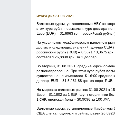
Итоги дня 31.08.2021
Валютные курсы, установленные НБУ во втор
этом курс рубля повысился; курс доллара пон
Евро (EUR) – 31,6963 грн., российский рубль (
На украинском межбанковском валютном рынке
достигли следующих значений: доллар США (USD
российский рубль (RUB) – 0,3671 / 0,3675 гр
составлял 26,8838 грн. за 1 доллар.
Во вторник, 31.08.2021, средние курсы обме
разнонаправленно. При этом курс рубля повы
существенно не изменился. К 16:00 средние ку
доллар, EUR – 31,5 / 31,88 грн. за евро, RUB – 
На мировых валютных рынках 31.08.2021 к 1
Евро – $1,1802 за 1
, фунт стерлингов Вел
EUR
1
, японская йена – $0,9096 за 100
.
CHF
JPY
Валютные курсы, установленные Нацбанком Ук
США слегка поднялся и сейчас равен 26,8928 