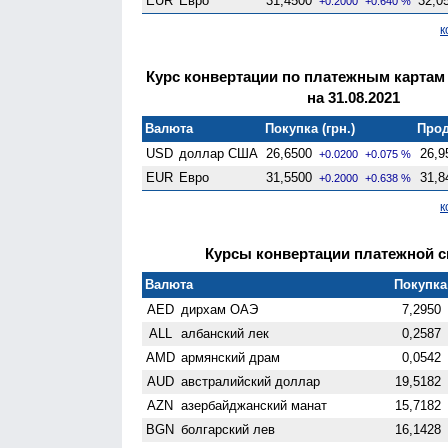
EUR
Евро
31,4500
32,0
+0.2000
+0.640 %
к
Курс конвертации по платежным картам
на 31.08.2021
Валюта
Покупка (грн.)
Прод
USD
доллар США
26,6500
26,9
+0.0200
+0.075 %
EUR
Евро
31,5500
31,8
+0.2000
+0.638 %
к
Курсы конвертации платежной си
Валюта
Покупка 
AED
дирхам ОАЭ
7,2950
ALL
албанский лек
0,2587
AMD
армянский драм
0,0542
AUD
австралийский доллар
19,5182
AZN
азербайджанский манат
15,7182
BGN
болгарский лев
16,1428