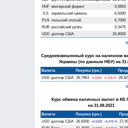
HUF
венгерский форинт
0,0850
ILS
израильский шекель
6,5000
PLN
польский злотый
6,7000
RUB
российский рубль
0,3475
USD
доллар США
26,8000
к
Средневзвешенный курс на наличном в
Украины (по данным НБУ) на 31.
Валюта
Покупка (грн.)
Прода
USD
доллар США
26,7963
26,92
-0.0292
-0.109 %
к
Курс обмена наличных валют в КБ 
на 31.08.2021
Валюта
Покупка (грн.)
Прод
USD
доллар США
26,6000
27,0
+0.0200
+0.075 %