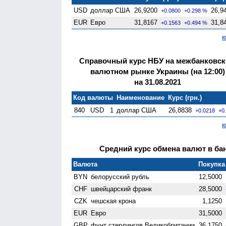
USD
доллар США
26,9200
26,9
+0.0800
+0.298 %
EUR
Евро
31,8167
31,8
+0.1563
+0.494 %
к
Справочный курс НБУ на межбанковс
валютном рынке Украины (на 12:00)
на 31.08.2021
Код валюты
Наименование
Курс (грн.)
840
USD
1
доллар США
26,8838
+0.0218
+0
к
Средний курс обмена валют в бан
Валюта
Покупка 
BYN
белорусский рубль
12,5000
CHF
швейцарский франк
28,5000
CZK
чешская крона
1,1250
EUR
Евро
31,5000
GBP
фунт стерлингов Велико­британии
36,1750