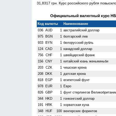
31,8317 грн. Курс российского рубля повысилс
Официальный валютный курс НБУ 
Код валюты
Наименование
036
AUD
1
австралийский доллар
975
BGN
1
болгарский лев
933
BYN
1
белорусский рубль
124
CAD
1
канадский доллар
756
CHF
1
швейцарский франк
156
CNY
1
китайский юань женьминьби
203
CZK
1
чешская крона
208
DKK
1
датская крона
818
EGP
1
египетский фунт
978
EUR
1
Евро
826
GBP
1
фунт стерлингов Велико­британи
344
HKD
1
гонконгский доллар
191
HRK
1
хорватская куна
348
HUF
100
венгерских форинтов