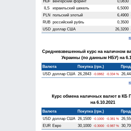
HUF
венгерский форинт
0,0830
ILS
израильский шекель
6,5000
PLN
польский злотый
6,4900
RUB
российский рубль
0,3500
USD
доллар США
26,3200
к
Средневзвешенный курс на наличном в
Украины (по данным НБУ) на 6.1
Валюта
Покупка (грн.)
Прода
USD
доллар США
26,2843
26,44
-0.0882
-0.334 %
к
Курс обмена наличных валют в КБ 
на 6.10.2021
Валюта
Покупка (грн.)
Прода
USD
доллар США
26,1500
26,55
-0.1000
-0.381 %
EUR
Евро
30,1000
30,70
-0.3000
-0.987 %