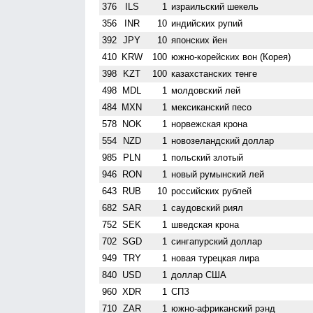
376
ILS
1
израильский шекель
356
INR
10
индийских рупий
392
JPY
10
японских йен
410
KRW
100
южно-корейских вон (Корея)
398
KZT
100
казахстанских тенге
498
MDL
1
молдовский лей
484
MXN
1
мексиканский песо
578
NOK
1
норвежская крона
554
NZD
1
ново­зеландский доллар
985
PLN
1
польский злотый
946
RON
1
новый румынский лей
643
RUB
10
российских рублей
682
SAR
1
саудовский риял
752
SEK
1
шведская крона
702
SGD
1
сингапурский доллар
949
TRY
1
новая турецкая лира
840
USD
1
доллар США
960
XDR
1
СПЗ
710
ZAR
1
южно-африканский рэнд