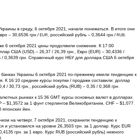
раины в среду, 6 октября 2021, начали понижаться. В итоге они
Евро – 30,6536 грн./
, российский рубль – 0,3644 грн./
.
EUR
RUB
е 6 октября 2021 цены продолжили снижение. К 17:00
ар США (USD) – 26,37 / 26,39 грн., Евро (EUR) – 30,4336 /
35 / 0,3639 грн. Справочный курс НБУ для доллара США 6 октября
 банках Украины 6 октября 2021 по-прежнему имели тенденцию к
. К 16:10 средние курсы покупки / продажи составили: доллар
,4 / 30,73 грн., российский рубль (RUB) – 0,35 / 0,368 грн.
валютных рынках к 15:36 GMT курсы основных валют в долларах
 – $1,3572 за 1 фунт стерлингов Велико­британии, CHF – $1,077
0 японских йен.
ком на четверг, 7 октября 2021, сохранили тенденцию к
 и установился на уровне 26,3503 грн. за 1 доллар. Курс EUR
0,4135 грн. за 1 евро. Курс RUB (российский рубль) немного
й.