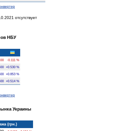
онвертер
0.2021 отсутствует
лов НБУ
100
-0.111 %
500
+0.530 %
500
+0.853 %
600
+0.514 %
онвертер
рынка Украины
жа (грн.)