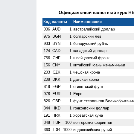
Официальный валютный курс НБУ
Код валюты
Наименование
036
AUD
1
австралийский доллар
975
BGN
1
болгарский лев
933
BYN
1
белорусский рубль
124
CAD
1
канадский доллар
756
CHF
1
швейцарский франк
156
CNY
1
китайский юань женьминьби
203
CZK
1
чешская крона
208
DKK
1
датская крона
818
EGP
1
египетский фунт
978
EUR
1
Евро
826
GBP
1
фунт стерлингов Велико­британи
344
HKD
1
гонконгский доллар
191
HRK
1
хорватская куна
348
HUF
100
венгерских форинтов
360
IDR
1000
индонезийских рупий