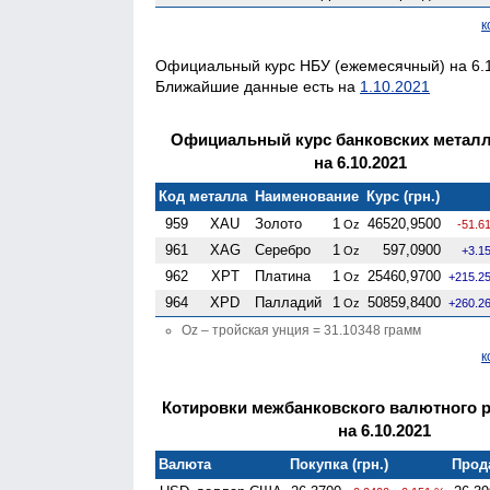
к
Официальный курс НБУ (ежемесячный) на 6.1
Ближайшие данные есть на
1.10.2021
Официальный курс банковских метал
на 6.10.2021
Код металла
Наименование
Курс (грн.)
959
XAU
Золото
1
46520,9500
Oz
-51.6
961
XAG
Серебро
1
597,0900
Oz
+3.1
962
XPT
Платина
1
25460,9700
Oz
+215.2
964
XPD
Палладий
1
50859,8400
Oz
+260.2
Oz – тройская унция = 31.10348 грамм
к
Котировки межбанковского валютного 
на 6.10.2021
Валюта
Покупка (грн.)
Прода