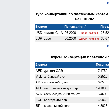
к
Курс конвертации по платежным картам
на 6.10.2021
Валюта
Покупка (грн.)
Прода
USD
доллар США
26,2000
26,52
-0.1000
-0.380 %
EUR
Евро
30,2000
30,67
-0.3000
-0.984 %
к
Курсы конвертации платежной си
Валюта
Покупка 
AED
дирхам ОАЭ
7,1752
ALL
албанский лек
0,2510
AMD
армянский драм
0,0540
AUD
австралийский доллар
19,1033
AZN
азербайджанский манат
15,4605
BGN
болгарский лев
15,6059
BRL
бразильский реал
4,8025