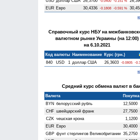
USD
доллар США
26,3700
26,39
-0.0400
-0.151 %
EUR
Евро
30,4336
30,45
-0.1808
-0.591 %
к
Справочный курс НБУ на межбанковск
валютном рынке Украины (на 12:00)
на 6.10.2021
Код валюты
Наименование
Курс (грн.)
840
USD
1
доллар США
26,3603
-0.0805
-0.
к
Средний курс обмена валют в бан
Валюта
Покупка 
BYN
белорусский рубль
12,5000
CHF
швейцарский франк
27,7500
CZK
чешская крона
1,1200
EUR
Евро
30,4000
GBP
фунт стерлингов Велико­британии
35,2750