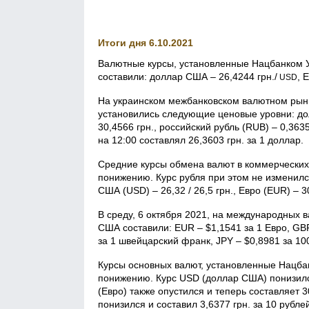
Итоги дня 6.10.2021
Валютные курсы, установленные Нацбанком Ук
составили: доллар США – 26,4244 грн./
, 
USD
На украинском межбанковском валютном рынк
установились следующие ценовые уровни: долл
30,4566 грн., российский рубль (RUB) – 0,36
на 12:00 составлял 26,3603 грн. за 1 доллар.
Средние курсы обмена валют в коммерческих
понижению. Курс рубля при этом не изменился
США (USD) – 26,32 / 26,5 грн., Евро (EUR) – 30
В среду, 6 октября 2021, на международных 
США составили: EUR – $1,1541 за 1 Евро, GBP
за 1 швейцарский франк, JPY – $0,8981 за 10
Курсы основных валют, установленные Нацбан
понижению. Курс USD (доллар США) понизился
(Евро) также опустился и теперь составляет 3
понизился и составил 3,6377 грн. за 10 рубле