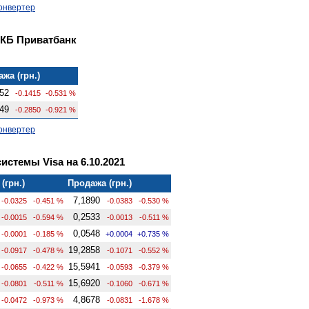
онвертер
 КБ Приватбанк
жа (грн.)
52
-0.1415
-0.531 %
49
-0.2850
-0.921 %
онвертер
стемы Visa на 6.10.2021
(грн.)
Продажа (грн.)
7,1890
-0.0325
-0.451 %
-0.0383
-0.530 %
0,2533
-0.0015
-0.594 %
-0.0013
-0.511 %
0,0548
-0.0001
-0.185 %
+0.0004
+0.735 %
19,2858
-0.0917
-0.478 %
-0.1071
-0.552 %
15,5941
-0.0655
-0.422 %
-0.0593
-0.379 %
15,6920
-0.0801
-0.511 %
-0.1060
-0.671 %
4,8678
-0.0472
-0.973 %
-0.0831
-1.678 %