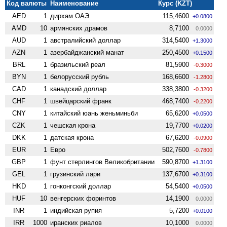
Код валюты
Наименование
Курс (KZT)
AED
1
дирхам ОАЭ
115,4600
+0.0800
AMD
10
армянских драмов
8,7100
0.0000
AUD
1
австралийский доллар
314,5400
+1.3000
AZN
1
азербайджанский манат
250,4500
+0.1500
BRL
1
бразильский реал
81,5900
-0.3000
BYN
1
белорусский рубль
168,6600
-1.2800
CAD
1
канадский доллар
338,3800
-0.3200
CHF
1
швейцарский франк
468,7400
-0.2200
CNY
1
китайский юань женьминьби
65,6200
+0.0500
CZK
1
чешская крона
19,7700
+0.0200
DKK
1
датская крона
67,6200
-0.0900
EUR
1
Евро
502,7600
-0.7800
GBP
1
фунт стерлингов Велико­британии
590,8700
+1.3100
GEL
1
грузинский лари
137,6700
+0.3100
HKD
1
гонконгский доллар
54,5400
+0.0500
HUF
10
венгерских форинтов
14,1900
0.0000
INR
1
индийская рупия
5,7200
+0.0100
IRR
1000
иранских риалов
10,1000
0.0000