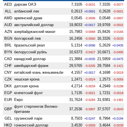
AED
дирхам ОАЭ
7,3105
7,3335
-0.0031
-0.0077
ALL
албанский лек
0,2613
0,2628
+0.0001
-0.0001
AMD
армянский драм
0,0545
0,0548
-0.0006
-0.0007
AUD
австралийский доллар
19,8033
19,9769
+0.0017
-0.0502
AZN
азербайджанский манат
15,7983
15,8426
-0.0068
-0.0166
BGN
болгарский лев
16,2456
16,3326
-0.0060
-0.0033
BRL
бразильский реал
5,1314
5,2629
+0.0096
+0.0435
BYN
белорусский рубль
10,6373
10,6671
-0.0427
-0.0495
CAD
канадский доллар
21,3884
21,5959
+0.0035
+0.0475
CHF
швейцарский франк
29,5765
29,7584
-0.0205
-0.1421
CNY
китайский юань женьминьби
4,1557
4,1698
+0.0017
-0.0019
CZK
чешская крона
1,2471
1,2573
-0.0024
-0.0056
DKK
датская крона
4,2714
4,2949
-0.0034
-0.0198
EGP
египетский фунт
1,7135
1,7231
-0.0021
-0.0018
EUR
Евро
31,7624
31,9381
-0.0284
-0.1481
фунт стерлингов Велико­
GBP
37,2536
37,5707
-0.0907
-0.0643
британии
GEL
грузинский лари
8,7503
8,7994
+0.0247
+0.0194
HKD
гонконгский доллар
3,4530
3,4644
-0.0009
-0.0039