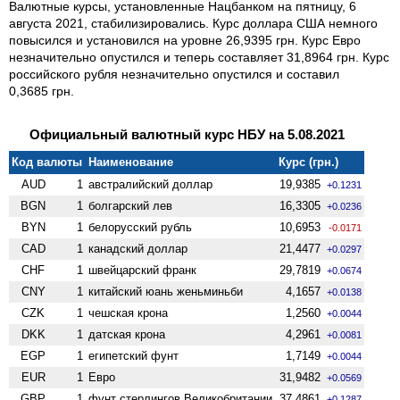
Валютные курсы, установленные Нацбанком на пятницу, 6
августа 2021, стабилизировались. Курс доллара США немного
повысился и установился на уровне 26,9395 грн. Курс Евро
незначительно опустился и теперь составляет 31,8964 грн. Курс
российского рубля незначительно опустился и составил
0,3685 грн.
Официальный валютный курс НБУ на 5.08.2021
Код валюты
Наименование
Курс (грн.)
AUD
1
австралийский доллар
19,9385
+0.1231
BGN
1
болгарский лев
16,3305
+0.0236
BYN
1
белорусский рубль
10,6953
-0.0171
CAD
1
канадский доллар
21,4477
+0.0297
CHF
1
швейцарский франк
29,7819
+0.0674
CNY
1
китайский юань женьминьби
4,1657
+0.0138
CZK
1
чешская крона
1,2560
+0.0044
DKK
1
датская крона
4,2961
+0.0081
EGP
1
египетский фунт
1,7149
+0.0044
EUR
1
Евро
31,9482
+0.0569
GBP
1
фунт стерлингов Велико­британии
37,4861
+0.1287