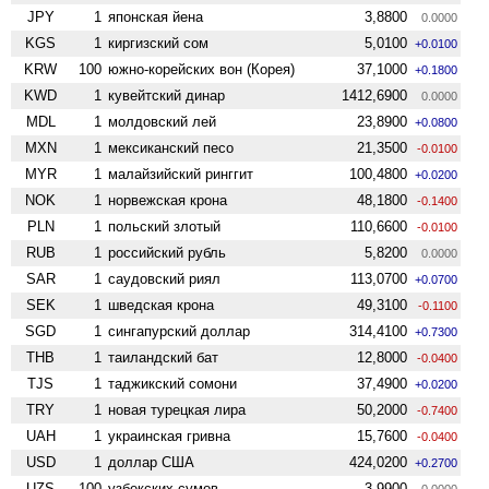
JPY
1
японская йена
3,8800
0.0000
KGS
1
киргизский сом
5,0100
+0.0100
KRW
100
южно-корейских вон (Корея)
37,1000
+0.1800
KWD
1
кувейтский динар
1412,6900
0.0000
MDL
1
молдовский лей
23,8900
+0.0800
MXN
1
мексиканский песо
21,3500
-0.0100
MYR
1
малайзийский ринггит
100,4800
+0.0200
NOK
1
норвежская крона
48,1800
-0.1400
PLN
1
польский злотый
110,6600
-0.0100
RUB
1
российский рубль
5,8200
0.0000
SAR
1
саудовский риял
113,0700
+0.0700
SEK
1
шведская крона
49,3100
-0.1100
SGD
1
сингапурский доллар
314,4100
+0.7300
THB
1
таиландский бат
12,8000
-0.0400
TJS
1
таджикский сомони
37,4900
+0.0200
TRY
1
новая турецкая лира
50,2000
-0.7400
UAH
1
украинская гривна
15,7600
-0.0400
USD
1
доллар США
424,0200
+0.2700
UZS
100
узбекских сумов
3,9900
0.0000