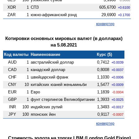
XDR
1
СПЗ
605,6700
+0.6100
ZAR
1
южно-африканский рэнд
29,6900
+0.1700
конвертер
Котировки основных мировых валют (в долларах)
на 5.08.2021
Код валюты
Наименование
Курс ($)
AUD
1
австралийский доллар
0,7412
+0.0039
CAD
1
канадский доллар
0,8008
+0.0037
CHF
1
швейцарский франк
1,1030
+0.0006
CNY
10
китайских юаней женьминьби
1,5477
+0.0009
EUR
1
Евро
1,1839
-0.0004
GBP
1
фунт стерлингов Велико­британии
1,3933
+0.0025
INR
100
индийских рупий
1,3493
+0.0017
JPY
100
японских йен
0,9117
-0.0007
конвертер
Стоимость золота на торгах LBM (London Gold Fixing)