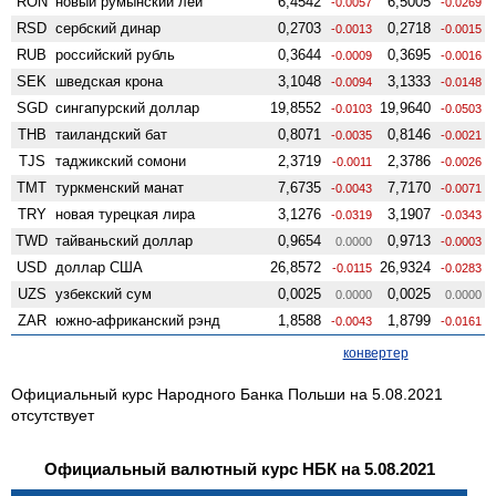
RON
новый румынский лей
6,4542
6,5005
-0.0057
-0.0269
RSD
сербский динар
0,2703
0,2718
-0.0013
-0.0015
RUB
российский рубль
0,3644
0,3695
-0.0009
-0.0016
SEK
шведская крона
3,1048
3,1333
-0.0094
-0.0148
SGD
сингапурский доллар
19,8552
19,9640
-0.0103
-0.0503
THB
таиландский бат
0,8071
0,8146
-0.0035
-0.0021
TJS
таджикский сомони
2,3719
2,3786
-0.0011
-0.0026
TMT
туркменский манат
7,6735
7,7170
-0.0043
-0.0071
TRY
новая турецкая лира
3,1276
3,1907
-0.0319
-0.0343
TWD
тайваньский доллар
0,9654
0,9713
0.0000
-0.0003
USD
доллар США
26,8572
26,9324
-0.0115
-0.0283
UZS
узбекский сум
0,0025
0,0025
0.0000
0.0000
ZAR
южно-африканский рэнд
1,8588
1,8799
-0.0043
-0.0161
конвертер
Официальный курс Народного Банка Польши на 5.08.2021
отсутствует
Официальный валютный курс НБК на 5.08.2021