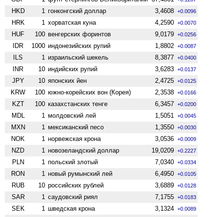
HKD
1
гонконгский доллар
3,4608
+0.0096
HRK
1
хорватская куна
4,2590
+0.0070
HUF
100
венгерских форинтов
9,0179
+0.0256
IDR
1000
индонезийских рупий
1,8802
+0.0087
ILS
1
израильский шекель
8,3877
+0.0400
INR
10
индийских рупий
3,6283
+0.0137
JPY
10
японских йен
2,4725
+0.0125
KRW
100
южно-корейских вон (Корея)
2,3538
+0.0166
KZT
100
казахстанских тенге
6,3457
+0.0200
MDL
1
молдовский лей
1,5051
+0.0045
MXN
1
мексиканский песо
1,3550
+0.0030
NOK
1
норвежская крона
3,0536
+0.0009
NZD
1
ново­зеландский доллар
19,0209
+0.2227
PLN
1
польский злотый
7,0340
+0.0334
RON
1
новый румынский лей
6,4950
+0.0105
RUB
10
российских рублей
3,6889
+0.0128
SAR
1
саудовский риял
7,1755
+0.0183
SEK
1
шведская крона
3,1324
+0.0089