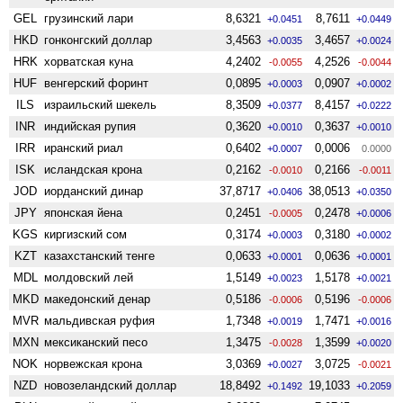
GEL
грузинский лари
8,6321
8,7611
+0.0451
+0.0449
HKD
гонконгский доллар
3,4563
3,4657
+0.0035
+0.0024
HRK
хорватская куна
4,2402
4,2526
-0.0055
-0.0044
HUF
венгерский форинт
0,0895
0,0907
+0.0003
+0.0002
ILS
израильский шекель
8,3509
8,4157
+0.0377
+0.0222
INR
индийская рупия
0,3620
0,3637
+0.0010
+0.0010
IRR
иранский риал
0,6402
0,0006
+0.0007
0.0000
ISK
исландская крона
0,2162
0,2166
-0.0010
-0.0011
JOD
иорданский динар
37,8717
38,0513
+0.0406
+0.0350
JPY
японская йена
0,2451
0,2478
-0.0005
+0.0006
KGS
киргизский сом
0,3174
0,3180
+0.0003
+0.0002
KZT
казахстанский тенге
0,0633
0,0636
+0.0001
+0.0001
MDL
молдовский лей
1,5149
1,5178
+0.0023
+0.0021
MKD
македонский денар
0,5186
0,5196
-0.0006
-0.0006
MVR
мальдивская руфия
1,7348
1,7471
+0.0019
+0.0016
MXN
мексиканский песо
1,3475
1,3599
-0.0028
+0.0020
NOK
норвежская крона
3,0369
3,0725
+0.0027
-0.0021
NZD
ново­зеландский доллар
18,8492
19,1033
+0.1492
+0.2059