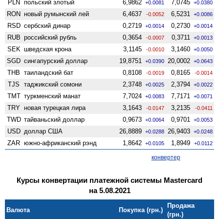
PLN
польский злотый
6,9862
7,0745
+0.0081
+0.0380
RON
новый румынский лей
6,4637
6,5231
-0.0052
+0.0086
RSD
сербский динар
0,2719
0,2730
+0.0014
+0.0014
RUB
российский рубль
0,3654
0,3711
-0.0007
+0.0013
SEK
шведская крона
3,1145
3,1460
-0.0010
+0.0050
SGD
сингапурский доллар
19,8751
20,0002
+0.0390
+0.0643
THB
таиландский бат
0,8108
0,8165
-0.0019
-0.0014
TJS
таджикский сомони
2,3748
2,3794
+0.0025
+0.0022
TMT
туркменский манат
7,7024
7,7171
+0.0083
+0.0071
TRY
новая турецкая лира
3,1643
3,2135
-0.0147
-0.0411
TWD
тайваньский доллар
0,9673
0,9701
+0.0064
+0.0053
USD
доллар США
26,8889
26,9403
+0.0288
+0.0248
ZAR
южно-африканский рэнд
1,8642
1,8949
+0.0105
+0.0112
конвертер
Курсы конвертации платежной системы Mastercard
на 5.08.2021
Продажа
Валюта
Покупка (грн.)
(грн.)