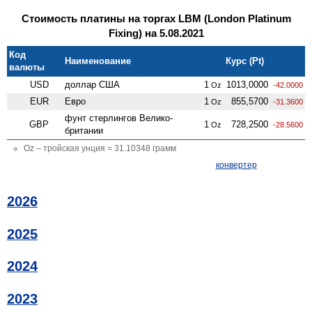
Стоимость платины на торгах LBM (London Platinum
Fixing) на 5.08.2021
Код
Наименование
Курс (Pt)
валюты
USD
доллар США
1
1013,0000
Oz
-42.0000
EUR
Евро
1
855,5700
Oz
-31.3600
фунт стерлингов Велико­
GBP
1
728,2500
Oz
-28.5600
британии
Oz – тройская унция = 31.10348 грамм
конвертер
2026
2025
2024
2023