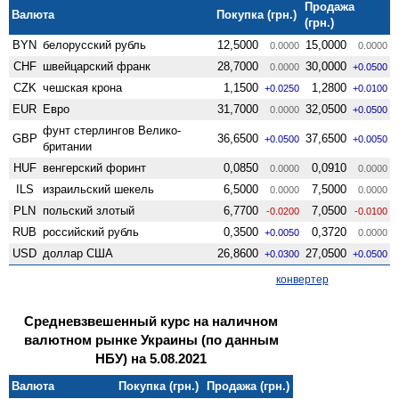
Продажа
Валюта
Покупка (грн.)
(грн.)
BYN
белорусский рубль
12,5000
15,0000
0.0000
0.0000
CHF
швейцарский франк
28,7000
30,0000
0.0000
+0.0500
CZK
чешская крона
1,1500
1,2800
+0.0250
+0.0100
EUR
Евро
31,7000
32,0500
0.0000
+0.0500
фунт стерлингов Велико­
GBP
36,6500
37,6500
+0.0500
+0.0050
британии
HUF
венгерский форинт
0,0850
0,0910
0.0000
0.0000
ILS
израильский шекель
6,5000
7,5000
0.0000
0.0000
PLN
польский злотый
6,7700
7,0500
-0.0200
-0.0100
RUB
российский рубль
0,3500
0,3720
+0.0050
0.0000
USD
доллар США
26,8600
27,0500
+0.0300
+0.0500
конвертер
Средневзвешенный курс на наличном
валютном рынке Украины (по данным
НБУ) на 5.08.2021
Валюта
Покупка (грн.)
Продажа (грн.)