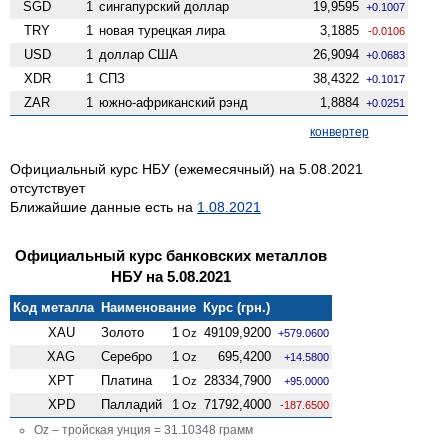
SGD
1
сингапурский доллар
19,9595
+0.1007
TRY
1
новая турецкая лира
3,1885
-0.0106
USD
1
доллар США
26,9094
+0.0683
XDR
1
СПЗ
38,4322
+0.1017
ZAR
1
южно-африканский рэнд
1,8884
+0.0251
конвертер
Официальный курс НБУ (ежемесячный) на 5.08.2021
отсутствует
Ближайшие данные есть на
1.08.2021
Официальный курс банковских металлов
НБУ на 5.08.2021
Код металла
Наименование
Курс (грн.)
XAU
Золото
1
49109,9200
Oz
+579.0600
XAG
Серебро
1
695,4200
Oz
+14.5800
XPT
Платина
1
28334,7900
Oz
+95.0000
XPD
Палладий
1
71792,4000
Oz
-187.6500
Oz – тройская унция = 31.10348 грамм