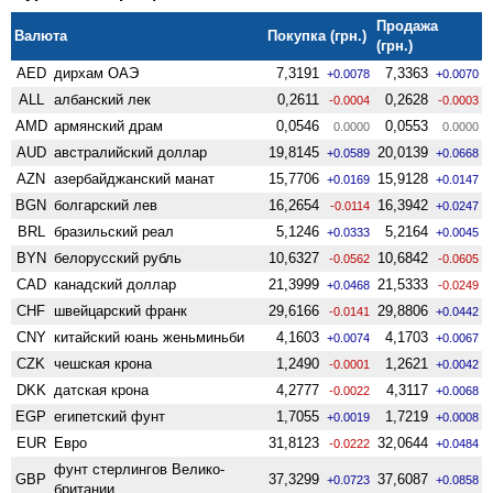
Продажа
Валюта
Покупка (грн.)
(грн.)
AED
дирхам ОАЭ
7,3191
7,3363
+0.0078
+0.0070
ALL
албанский лек
0,2611
0,2628
-0.0004
-0.0003
AMD
армянский драм
0,0546
0,0553
0.0000
0.0000
AUD
австралийский доллар
19,8145
20,0139
+0.0589
+0.0668
AZN
азербайджанский манат
15,7706
15,9128
+0.0169
+0.0147
BGN
болгарский лев
16,2654
16,3942
-0.0114
+0.0247
BRL
бразильский реал
5,1246
5,2164
+0.0333
+0.0045
BYN
белорусский рубль
10,6327
10,6842
-0.0562
-0.0605
CAD
канадский доллар
21,3999
21,5333
+0.0468
-0.0249
CHF
швейцарский франк
29,6166
29,8806
-0.0141
+0.0442
CNY
китайский юань женьминьби
4,1603
4,1703
+0.0074
+0.0067
CZK
чешская крона
1,2490
1,2621
-0.0001
+0.0042
DKK
датская крона
4,2777
4,3117
-0.0022
+0.0068
EGP
египетский фунт
1,7055
1,7219
+0.0019
+0.0008
EUR
Евро
31,8123
32,0644
-0.0222
+0.0484
фунт стерлингов Велико­
GBP
37,3299
37,6087
+0.0723
+0.0858
британии