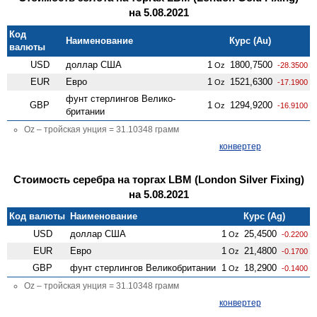
на 5.08.2021
Код
Наименование
Курс (Au)
валюты
USD
доллар США
1
1800,7500
Oz
-28.3500
EUR
Евро
1
1521,6300
Oz
-17.1900
фунт стерлингов Велико­
GBP
1
1294,9200
Oz
-16.9100
британии
Oz – тройская унция = 31.10348 грамм
конвертер
Стоимость серебра на торгах LBM (London Silver Fixing)
на 5.08.2021
Код валюты
Наименование
Курс (Ag)
USD
доллар США
1
25,4500
Oz
-0.2200
EUR
Евро
1
21,4800
Oz
-0.1700
GBP
фунт стерлингов Велико­британии
1
18,2900
Oz
-0.1400
Oz – тройская унция = 31.10348 грамм
конвертер