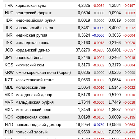
HRK
хорватская куна
4,2326
4,2584
-0.0034
-0.0197
HUF
венгерский форинт
0,0894
0,0904
0.0000
-0.0003
IDR
индонезийская рупия
0,0019
0,0019
0.0000
0.0000
ILS
израильский шекель
8,3461
8,4002
+0.0009
-0.0212
INR
индийская рупия
0,3624
0,3635
+0.0006
-0.0004
ISK
исландская крона
0,2160
0,2166
-0.0018
-0.0020
JOD
иорданский динар
37,8270
38,0401
-0.0205
-0.0357
JPY
японская йена
0,2446
0,2462
-0.0004
-0.0018
KGS
киргизский сом
0,3170
0,3179
-0.0002
-0.0004
KRW
южно-корейская вона (Корея)
0,0235
0,0236
0.0000
0.0000
KZT
казахстанский тенге
0,0630
0,0634
-0.0002
-0.0003
MDL
молдовский лей
1,5064
1,5146
-0.0010
-0.0022
MKD
македонский денар
0,5176
0,5190
-0.0006
-0.0010
MVR
мальдивская руфия
1,7344
1,7449
-0.0008
-0.0018
MXN
мексиканский песо
1,3459
1,3537
-0.0048
-0.0067
NOK
норвежская крона
3,0198
3,0609
-0.0156
-0.0135
NZD
ново­зеландский доллар
18,8954
19,0586
+0.0789
-0.0563
PLN
польский злотый
6,9569
7,0296
-0.0263
-0.0493