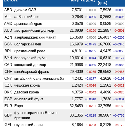
Валюта
Покупка (грн.)
(грн.)
AED
дирхам ОАЭ
7,5701
7,5926
0.0000
+0.0095
ALL
албанский лек
0,2648
0,2663
+0.0006
+0.0008
AMD
армянский драм
0,0526
0,0528
0.0000
0.0000
AUD
австралийский доллар
21,0939
21,2957
-0.0290
-0.0501
AZN
азербайджанский манат
16,3580
16,4037
0.0000
+0.0206
BGN
болгарский лев
16,6979
16,7606
+0.0475
+0.0346
BRL
бразильский реал
4,8191
4,9425
+0.0265
+0.0855
BYN
белорусский рубль
10,6014
10,6310
+0.0044
+0.0177
CAD
канадский доллар
21,9966
22,2418
+0.0086
+0.0986
CHF
швейцарский франк
29,4339
29,6562
-0.0265
-0.0466
CNY
китайский юань женьминьби
4,2431
4,2626
+0.0177
+0.0196
CZK
чешская крона
1,2424
1,2562
-0.0016
-0.0021
DKK
датская крона
4,3759
4,4096
-0.0042
-0.0028
EGP
египетский фунт
1,7757
1,7830
+0.0010
+0.0034
EUR
Евро
32,5459
32,7956
-0.0231
-0.0165
фунт стерлингов Велико­
GBP
38,1355
38,5067
+0.0198
+0.0786
британии
GEL
грузинский лари
8,1684
8,2125
-0.0208
-0.0172