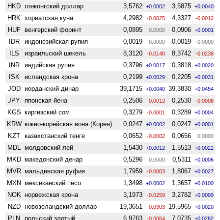
HKD
гонконгский доллар
3,5762
3,5875
+0.0002
+0.0040
HRK
хорватская куна
4,2982
4,3327
-0.0025
-0.0012
HUF
венгерский форинт
0,0895
0,0906
0.0000
+0.0001
IDR
индонезийская рупия
0,0019
0,0019
0.0000
0.0000
ILS
израильский шекель
8,3120
8,3742
-0.0140
-0.0238
INR
индийская рупия
0,3796
0,3818
+0.0017
+0.0020
ISK
исландская крона
0,2199
0,2205
+0.0029
+0.0031
JOD
иорданский динар
39,1715
39,3830
+0.0040
+0.0454
JPY
японская йена
0,2506
0,2530
-0.0012
-0.0008
KGS
киргизский сом
0,3279
0,3289
-0.0001
+0.0004
KRW
южно-корейская вона (Корея)
0,0247
0,0247
+0.0002
+0.0001
KZT
казахстанский тенге
0,0652
0,0656
-0.0002
0.0000
MDL
молдовский лей
1,5430
1,5513
+0.0012
+0.0022
MKD
македонский денар
0,5296
0,5311
0.0000
+0.0006
MVR
мальдивская руфия
1,7959
1,8067
-0.0003
+0.0027
MXN
мексиканский песо
1,3498
1,3657
+0.0002
+0.0100
NOK
норвежская крона
3,1973
3,2782
-0.0259
+0.0099
NZD
ново­зеландский доллар
19,3651
19,5965
-0.0303
+0.0020
PLN
польский злотый
6,9763
7,0735
-0.0064
+0.0282