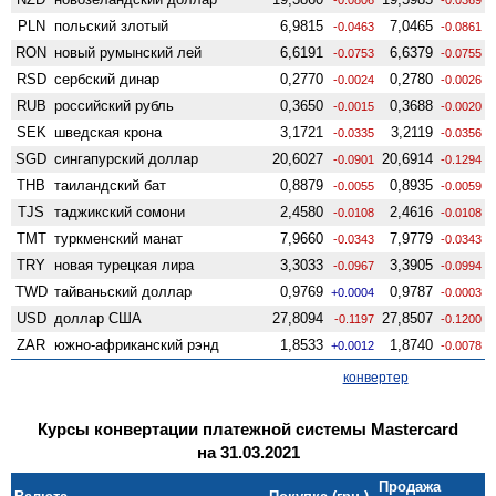
PLN
польский злотый
6,9815
7,0465
-0.0463
-0.0861
RON
новый румынский лей
6,6191
6,6379
-0.0753
-0.0755
RSD
сербский динар
0,2770
0,2780
-0.0024
-0.0026
RUB
российский рубль
0,3650
0,3688
-0.0015
-0.0020
SEK
шведская крона
3,1721
3,2119
-0.0335
-0.0356
SGD
сингапурский доллар
20,6027
20,6914
-0.0901
-0.1294
THB
таиландский бат
0,8879
0,8935
-0.0055
-0.0059
TJS
таджикский сомони
2,4580
2,4616
-0.0108
-0.0108
TMT
туркменский манат
7,9660
7,9779
-0.0343
-0.0343
TRY
новая турецкая лира
3,3033
3,3905
-0.0967
-0.0994
TWD
тайваньский доллар
0,9769
0,9787
+0.0004
-0.0003
USD
доллар США
27,8094
27,8507
-0.1197
-0.1200
ZAR
южно-африканский рэнд
1,8533
1,8740
+0.0012
-0.0078
конвертер
Курсы конвертации платежной системы Mastercard
на 31.03.2021
Продажа