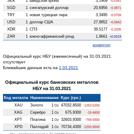
SEK
1
шведская крона
3,1909
-0.0341
SGD
1
сингапурский доллар
20,6956
-0.0871
TRY
1
новая турецкая лира
3,3495
-0.0709
USD
1
доллар США
27,8852
-0.0842
XDR
1
СПЗ
39,5177
-0.2205
ZAR
1
южно-африканский рэнд
1,8661
+0.0019
конвертер
Официальный курс НБУ (ежемесячный) на 31.03.2021
отсутствует
Ближайшие данные есть на
1.03.2021
Официальный курс банковских металлов
НБУ на 31.03.2021
Код металла
Наименование
Курс (грн.)
XAU
Золото
1
47032,8500
Oz
-1253.5200
XAG
Серебро
1
675,9300
Oz
-19.4600
XPT
Платина
1
32603,9300
Oz
-759.9300
XPD
Палладий
1
70734,4300
Oz
-2293.9500