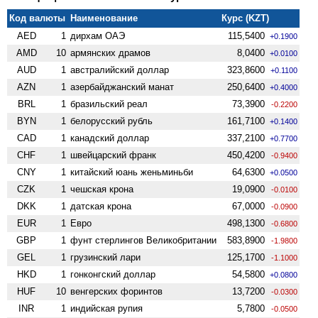
Код валюты
Наименование
Курс (KZT)
AED
1
дирхам ОАЭ
115,5400
+0.1900
AMD
10
армянских драмов
8,0400
+0.0100
AUD
1
австралийский доллар
323,8600
+0.1100
AZN
1
азербайджанский манат
250,6400
+0.4000
BRL
1
бразильский реал
73,3900
-0.2200
BYN
1
белорусский рубль
161,7100
+0.1400
CAD
1
канадский доллар
337,2100
+0.7700
CHF
1
швейцарский франк
450,4200
-0.9400
CNY
1
китайский юань женьминьби
64,6300
+0.0500
CZK
1
чешская крона
19,0900
-0.0100
DKK
1
датская крона
67,0000
-0.0900
EUR
1
Евро
498,1300
-0.6800
GBP
1
фунт стерлингов Велико­британии
583,8900
-1.9800
GEL
1
грузинский лари
125,1700
-1.1000
HKD
1
гонконгский доллар
54,5800
+0.0800
HUF
10
венгерских форинтов
13,7200
-0.0300
INR
1
индийская рупия
5,7800
-0.0500