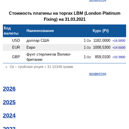
Стоимость платины на торгах LBM (London Platinum
Fixing) на 31.03.2021
Код
Наименование
Курс (Pt)
валюты
USD
доллар США
1
1182,0000
Oz
+16.0000
EUR
Евро
1
1008,5300
Oz
+14.5000
фунт стерлингов Велико­
GBP
1
859,0100
Oz
+10.3900
британии
Oz – тройская унция = 31.10348 грамм
конвертер
2026
2025
2024
2023