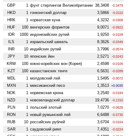
GBP
1
фунт стерлингов Велико­британии
38,3408
-0.3479
HKD
1
гонконгский доллар
3,5866
-0.0110
HRK
1
хорватская куна
4,3232
-0.0308
HUF
100
венгерских форинтов
9,0071
-0.0922
IDR
1000
индонезийских рупий
1,9250
-0.0109
ILS
1
израильский шекель
8,3626
-0.0349
INR
10
индийских рупий
3,7996
-0.0574
JPY
10
японских йен
2,5271
-0.0243
KRW
100
южно-корейских вон (Корея)
2,4598
-0.0109
KZT
100
казахстанских тенге
6,5631
-0.0289
MDL
1
молдовский лей
1,5495
-0.0072
MXN
1
мексиканский песо
1,3513
+0.0035
NOK
1
норвежская крона
3,2540
-0.0184
NZD
1
ново­зеландский доллар
19,4736
-0.1316
PLN
1
польский злотый
7,0270
-0.0628
RON
1
новый румынский лей
6,6488
-0.0730
RUB
10
российских рублей
3,6704
-0.0164
SAR
1
саудовский риял
7,4351
-0.0224