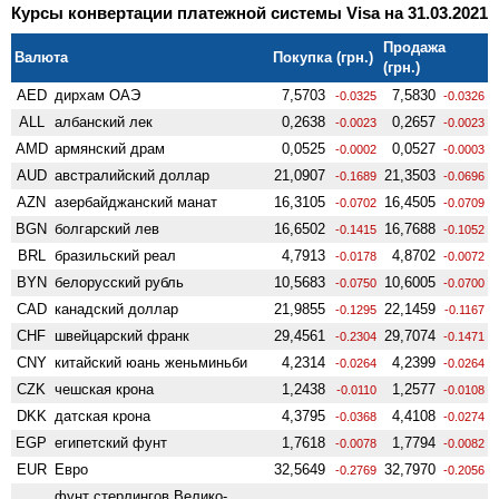
Курсы конвертации платежной системы Visa на 31.03.2021
Продажа
Валюта
Покупка (грн.)
(грн.)
AED
дирхам ОАЭ
7,5703
7,5830
-0.0325
-0.0326
ALL
албанский лек
0,2638
0,2657
-0.0023
-0.0023
AMD
армянский драм
0,0525
0,0527
-0.0002
-0.0003
AUD
австралийский доллар
21,0907
21,3503
-0.1689
-0.0696
AZN
азербайджанский манат
16,3105
16,4505
-0.0702
-0.0709
BGN
болгарский лев
16,6502
16,7688
-0.1415
-0.1052
BRL
бразильский реал
4,7913
4,8702
-0.0178
-0.0072
BYN
белорусский рубль
10,5683
10,6005
-0.0750
-0.0700
CAD
канадский доллар
21,9855
22,1459
-0.1295
-0.1167
CHF
швейцарский франк
29,4561
29,7074
-0.2304
-0.1471
CNY
китайский юань женьминьби
4,2314
4,2399
-0.0264
-0.0264
CZK
чешская крона
1,2438
1,2577
-0.0110
-0.0108
DKK
датская крона
4,3795
4,4108
-0.0368
-0.0274
EGP
египетский фунт
1,7618
1,7794
-0.0078
-0.0082
EUR
Евро
32,5649
32,7970
-0.2769
-0.2056
фунт стерлингов Велико­