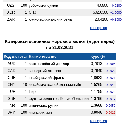
UZS
100
узбекских сумов
4,0500
+0.0100
XDR
1
СПЗ
602,6300
+1.0000
ZAR
1
южно-африканский рэнд
28,4100
+0.1300
конвертер
Котировки основных мировых валют (в долларах)
на 31.03.2021
Код валюты
Наименование
Курс ($)
AUD
1
австралийский доллар
0,7613
+0.0004
CAD
1
канадский доллар
0,7949
+0.0026
CHF
1
швейцарский франк
1,0623
+0.0021
CNY
10
китайских юаней женьминьби
1,5265
+0.0049
EUR
1
Евро
1,1755
+0.0029
GBP
1
фунт стерлингов Велико­британии
1,3796
+0.0077
INR
100
индийских рупий
1,3668
+0.0052
JPY
100
японских йен
0,9046
-0.0021
конвертер