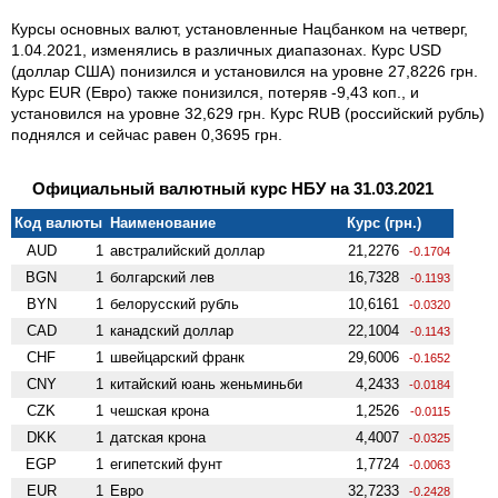
Курсы основных валют, установленные Нацбанком на четверг,
1.04.2021, изменялись в различных диапазонах. Курс USD
(доллар США) понизился и установился на уровне 27,8226 грн.
Курс EUR (Евро) также понизился, потеряв -9,43 коп., и
установился на уровне 32,629 грн. Курс RUB (российский рубль)
поднялся и сейчас равен 0,3695 грн.
Официальный валютный курс НБУ на 31.03.2021
Код валюты
Наименование
Курс (грн.)
AUD
1
австралийский доллар
21,2276
-0.1704
BGN
1
болгарский лев
16,7328
-0.1193
BYN
1
белорусский рубль
10,6161
-0.0320
CAD
1
канадский доллар
22,1004
-0.1143
CHF
1
швейцарский франк
29,6006
-0.1652
CNY
1
китайский юань женьминьби
4,2433
-0.0184
CZK
1
чешская крона
1,2526
-0.0115
DKK
1
датская крона
4,4007
-0.0325
EGP
1
египетский фунт
1,7724
-0.0063
EUR
1
Евро
32,7233
-0.2428