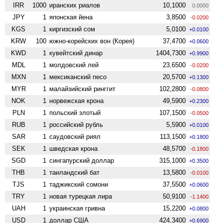
IRR
1000
иранских риалов
10,1000
0.0000
JPY
1
японская йена
3,8500
-0.0200
KGS
1
киргизский сом
5,0100
+0.0100
KRW
100
южно-корейских вон (Корея)
37,4700
+0.0600
KWD
1
кувейтский динар
1404,7300
+0.9900
MDL
1
молдовский лей
23,6500
-0.0200
MXN
1
мексиканский песо
20,5700
+0.1300
MYR
1
малайзийский ринггит
102,2800
-0.0800
NOK
1
норвежская крона
49,5900
+0.2300
PLN
1
польский злотый
107,1500
-0.0500
RUB
1
российский рубль
5,5900
+0.0100
SAR
1
саудовский риял
113,1500
+0.1800
SEK
1
шведская крона
48,5700
-0.1800
SGD
1
сингапурский доллар
315,1000
+0.3500
THB
1
таиландский бат
13,5800
-0.0100
TJS
1
таджикский сомони
37,5500
+0.0600
TRY
1
новая турецкая лира
50,9100
-1.1400
UAH
1
украинская гривна
15,2200
+0.0800
USD
1
доллар США
424,3400
+0.6900