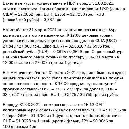
Валютные курсы, установленные НБУ в среду, 31.03.2021,
начали снижаться. Таким образом, они составили: USD (доллар
США) – 27,8852 грн., EUR (Евро) – 32,7233 грн., RUB
(российский рубль) – 0,367 грн.
На межбанке 31 марта 2021 цены начали повышаться. Курс
доллара при этом не изменился. К 17:00 ценовые уровни
установились на следующих значениях: доллар США (USD) –
27,845 / 27,865 грн., Евро (EUR) – 32,6816 / 32,6995 грн.,
российский рубль (RUB) – 0,3695 / 0,3699 грн. Справочный курс
Национального банка Украины по доллару США 31 марта на
12:00 составлял 27,8075 грн. за 1 доллар.
В коммерческих банках 31 марта 2021 средние обменные курсы
начали понижаться. Курс рубля при этом понизился на покупке,
но повысился на продаже. К 16:00 средние курсы покупки /
продажи составили: USD – 27,7 / 27,9 грн. за доллар, EUR –
32,4 / 32,77 грн. за евро, RUB – 0,3425 / 0,3755 грн. за рубль.
В среду, 31.03.2021, на мировых рынках к 15:12 GMT
долларовые курсы основных валют составили: EUR – $1,1755 за
1 Евро, GBP – $1,3796 за 1 фунт стерлингов Велико­британии,
CHF – $1,0623 за 1 швейцарский франк, JPY – $0,9046 за
100 японских йен.