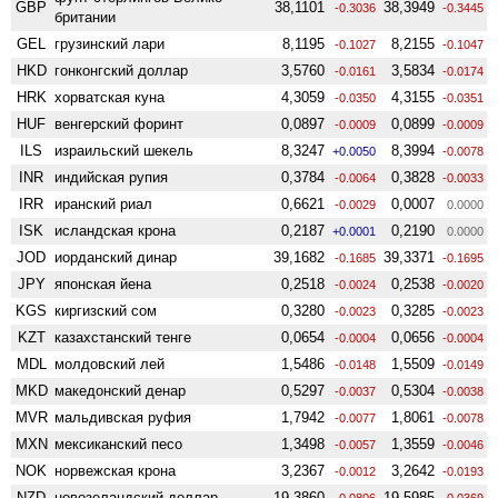
GBP
38,1101
38,3949
-0.3036
-0.3445
британии
GEL
грузинский лари
8,1195
8,2155
-0.1027
-0.1047
HKD
гонконгский доллар
3,5760
3,5834
-0.0161
-0.0174
HRK
хорватская куна
4,3059
4,3155
-0.0350
-0.0351
HUF
венгерский форинт
0,0897
0,0899
-0.0009
-0.0009
ILS
израильский шекель
8,3247
8,3994
+0.0050
-0.0078
INR
индийская рупия
0,3784
0,3828
-0.0064
-0.0033
IRR
иранский риал
0,6621
0,0007
-0.0029
0.0000
ISK
исландская крона
0,2187
0,2190
+0.0001
0.0000
JOD
иорданский динар
39,1682
39,3371
-0.1685
-0.1695
JPY
японская йена
0,2518
0,2538
-0.0024
-0.0020
KGS
киргизский сом
0,3280
0,3285
-0.0023
-0.0023
KZT
казахстанский тенге
0,0654
0,0656
-0.0004
-0.0004
MDL
молдовский лей
1,5486
1,5509
-0.0148
-0.0149
MKD
македонский денар
0,5297
0,5304
-0.0037
-0.0038
MVR
мальдивская руфия
1,7942
1,8061
-0.0077
-0.0078
MXN
мексиканский песо
1,3498
1,3559
-0.0057
-0.0046
NOK
норвежская крона
3,2367
3,2642
-0.0012
-0.0193
NZD
ново­зеландский доллар
19,3860
19,5985
-0.0806
-0.0369