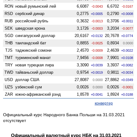
RON
новый румынский лей
6,6087
6,6702
-0.0043
-0.0167
RSD
сербский динар
0,2775
0,2790
+0.0005
+0.0008
RUB
российский рубль
0,3632
0,3706
-0.0013
+0.0011
SEK
шведская крона
3,1726
3,2034
-0.0003
-0.0077
SGD
сингапурский доллар
20,6167
20,7678
+0.0132
+0.0774
THB
таиландский бат
0,8855
0,8934
-0.0025
0.0000
TJS
таджикский сомони
2,4570
2,4639
-0.0009
+0.0022
TMT
туркменский манат
7,9456
7,9901
-0.0008
+0.0108
TRY
новая турецкая лира
3,3090
3,3937
+0.0039
+0.0082
TWD
тайваньский доллар
0,9754
0,9811
+0.0019
+0.0034
USD
доллар США
27,8087
27,8862
0.0000
+0.0349
UZS
узбекский сум
0,0026
0,0026
0.0000
-0.0001
ZAR
южно-африканский рэнд
1,8578
1,8924
+0.0041
+0.0188
конвертер
Официальный курс Народного Банка Польши на 31.03.2021
отсутствует
Официальный валютный курс НБК на 31.03.2021