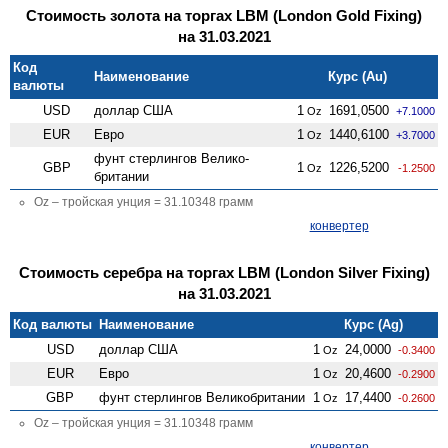
Стоимость золота на торгах LBM (London Gold Fixing)
на 31.03.2021
Код
Наименование
Курс (Au)
валюты
USD
доллар США
1
1691,0500
Oz
+7.1000
EUR
Евро
1
1440,6100
Oz
+3.7000
фунт стерлингов Велико­
GBP
1
1226,5200
Oz
-1.2500
британии
Oz – тройская унция = 31.10348 грамм
конвертер
Стоимость серебра на торгах LBM (London Silver Fixing)
на 31.03.2021
Код валюты
Наименование
Курс (Ag)
USD
доллар США
1
24,0000
Oz
-0.3400
EUR
Евро
1
20,4600
Oz
-0.2900
GBP
фунт стерлингов Велико­британии
1
17,4400
Oz
-0.2600
Oz – тройская унция = 31.10348 грамм
конвертер