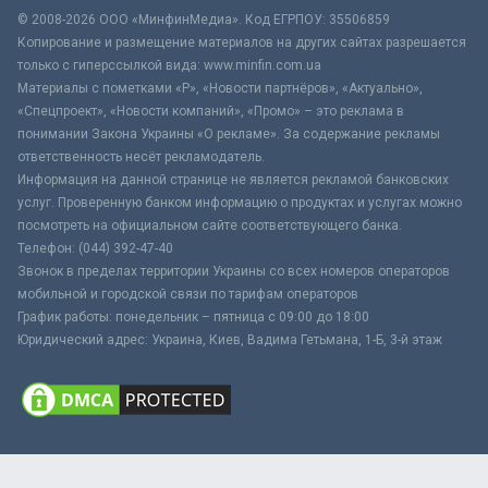
© 2008-2026 ООО «МинфинМедиа». Код ЕГРПОУ: 35506859
Копирование и размещение материалов на других сайтах разрешается
только с гиперссылкой вида: www.minfin.com.ua
Материалы с пометками «Р», «Новости партнёров», «Актуально»,
«Спецпроект», «Новости компаний», «Промо» – это реклама в
понимании Закона Украины «О рекламе». За содержание рекламы
ответственность несёт рекламодатель.
Информация на данной странице не является рекламой банковских
услуг. Проверенную банком информацию о продуктах и услугах можно
посмотреть на официальном сайте соответствующего банка.
Телефон: (044) 392-47-40
Звонок в пределах территории Украины со всех номеров операторов
мобильной и городской связи по тарифам операторов
График работы: понедельник – пятница с 09:00 до 18:00
Юридический адрес: Украина, Киев, Вадима Гетьмана, 1-Б, 3-й этаж