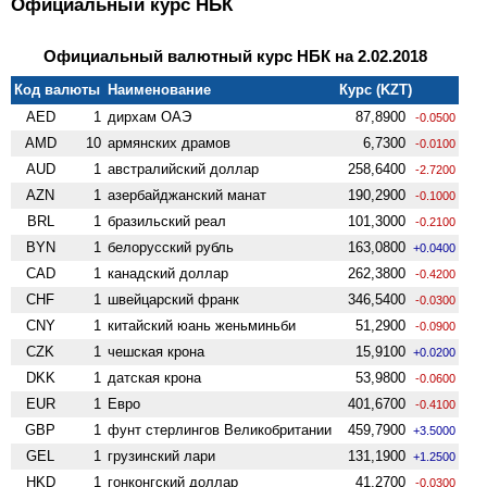
Официальный курс НБК
Официальный валютный курс НБК на 2.02.2018
Код валюты
Наименование
Курс (KZT)
AED
1
дирхам ОАЭ
87,8900
-0.0500
AMD
10
армянских драмов
6,7300
-0.0100
AUD
1
австралийский доллар
258,6400
-2.7200
AZN
1
азербайджанский манат
190,2900
-0.1000
BRL
1
бразильский реал
101,3000
-0.2100
BYN
1
белорусский рубль
163,0800
+0.0400
CAD
1
канадский доллар
262,3800
-0.4200
CHF
1
швейцарский франк
346,5400
-0.0300
CNY
1
китайский юань женьминьби
51,2900
-0.0900
CZK
1
чешская крона
15,9100
+0.0200
DKK
1
датская крона
53,9800
-0.0600
EUR
1
Евро
401,6700
-0.4100
GBP
1
фунт стерлингов Велико­британии
459,7900
+3.5000
GEL
1
грузинский лари
131,1900
+1.2500
HKD
1
гонконгский доллар
41,2700
-0.0300