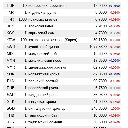
HUF
10
венгерских форинтов
12,9600
+0.0100
INR
1
индийская рупия
5,0600
-0.0100
IRR
1000
иранских риалов
8,7300
-0.0100
JPY
1
японская йена
2,9400
-0.0300
KGS
1
киргизский сом
4,7300
0.0000
KRW
100
южно-корейских вон (Корея)
30,1600
-0.1200
KWD
1
кувейтский динар
1077,5600
-0.5700
MDL
1
молдовский лей
19,3600
-0.0700
MXN
1
мексиканский песо
17,3500
+0.0200
MYR
1
малайзийский ринггит
82,7600
-0.0500
NOK
1
норвежская крона
42,0600
+0.0400
PLN
1
польский злотый
96,7800
-0.1300
RUB
1
российский рубль
5,7500
0.0000
SAR
1
саудовский риял
86,0600
-0.0400
SEK
1
шведская крона
41,0300
-0.1600
SGD
1
сингапурский доллар
245,8500
-1.0000
THB
1
таиландский бат
10,3000
-0.0100
TJS
1
таджикский сомони
36,6000
-0.0900