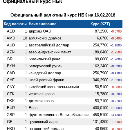
Официальный курс НБК
Официальный валютный курс НБК на 16.02.2018
Код валюты
Наименование
Курс (KZT)
AED
1
дирхам ОАЭ
87,2500
-0.5700
AMD
10
армянских драмов
6,6700
-0.0400
AUD
1
австралийский доллар
254,7700
+1.1800
AZN
1
азербайджанский манат
189,0400
-1.2500
BRL
1
бразильский реал
99,6000
+1.7000
BYN
1
белорусский рубль
162,2400
+0.0300
CAD
1
канадский доллар
256,7900
+0.4100
CHF
1
швейцарский франк
346,2900
+1.3200
CNY
1
китайский юань женьминьби
50,5100
-0.3800
CZK
1
чешская крона
15,7800
+0.0700
DKK
1
датская крона
53,7100
+0.2200
EUR
1
Евро
400,0100
+1.6000
GBP
1
фунт стерлингов Велико­британии
450,5100
+3.1300
GEL
1
грузинский лари
131,4300
-1.3100
HKD
1
гонконгский доллар
40,9600
-0.2700