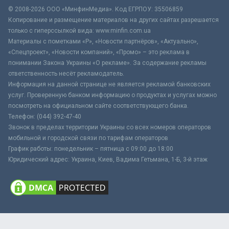
© 2008-2026 ООО «МинфинМедиа». Код ЕГРПОУ: 35506859
Копирование и размещение материалов на других сайтах разрешается
только с гиперссылкой вида: www.minfin.com.ua
Материалы с пометками «Р», «Новости партнёров», «Актуально»,
«Спецпроект», «Новости компаний», «Промо» – это реклама в
понимании Закона Украины «О рекламе». За содержание рекламы
ответственность несёт рекламодатель.
Информация на данной странице не является рекламой банковских
услуг. Проверенную банком информацию о продуктах и услугах можно
посмотреть на официальном сайте соответствующего банка.
Телефон: (044) 392-47-40
Звонок в пределах территории Украины со всех номеров операторов
мобильной и городской связи по тарифам операторов
График работы: понедельник – пятница с 09:00 до 18:00
Юридический адрес: Украина, Киев, Вадима Гетьмана, 1-Б, 3-й этаж