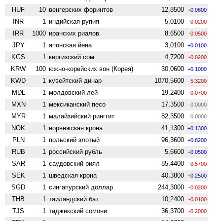
HUF
10
венгерских форинтов
12,8500
+0.0800
INR
1
индийская рупия
5,0100
-0.0200
IRR
1000
иранских риалов
8,6500
-0.0500
JPY
1
японская йена
3,0100
+0.0100
KGS
1
киргизский сом
4,7200
-0.0200
KRW
100
южно-корейских вон (Корея)
30,0600
+0.1000
KWD
1
кувейтский динар
1070,5600
-5.3200
MDL
1
молдовский лей
19,2400
-0.0700
MXN
1
мексиканский песо
17,3500
0.0000
MYR
1
малайзийский ринггит
82,3500
0.0000
NOK
1
норвежская крона
41,1300
+0.1300
PLN
1
польский злотый
96,3600
+0.8200
RUB
1
российский рубль
5,6600
+0.0500
SAR
1
саудовский риял
85,4400
-0.5700
SEK
1
шведская крона
40,3800
+0.2500
SGD
1
сингапурский доллар
244,3000
-0.0200
THB
1
таиландский бат
10,2400
-0.0100
TJS
1
таджикский сомони
36,3700
-0.2000