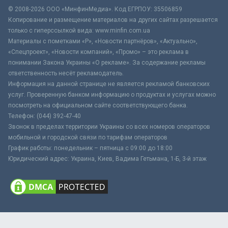
© 2008-2026 ООО «МинфинМедиа». Код ЕГРПОУ: 35506859
Копирование и размещение материалов на других сайтах разрешается
только с гиперссылкой вида: www.minfin.com.ua
Материалы с пометками «Р», «Новости партнёров», «Актуально»,
«Спецпроект», «Новости компаний», «Промо» – это реклама в
понимании Закона Украины «О рекламе». За содержание рекламы
ответственность несёт рекламодатель.
Информация на данной странице не является рекламой банковских
услуг. Проверенную банком информацию о продуктах и услугах можно
посмотреть на официальном сайте соответствующего банка.
Телефон: (044) 392-47-40
Звонок в пределах территории Украины со всех номеров операторов
мобильной и городской связи по тарифам операторов
График работы: понедельник – пятница с 09:00 до 18:00
Юридический адрес: Украина, Киев, Вадима Гетьмана, 1-Б, 3-й этаж