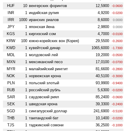
HUF
10
венгерских форинтов
12,5900
-0.0600
INR
1
индийская рупия
4,9200
-0.0200
IRR
1000
иранских риалов
8,6000
0.0000
JPY
1
японская йена
2,9800
0.0000
KGS
1
киргизский сом
4,7000
-0.0100
KRW
100
южно-корейских вон (Корея)
29,5500
-0.2600
KWD
1
кувейтский динар
1065,6000
-1.7300
MDL
1
молдовский лей
19,2000
-0.0500
MXN
1
мексиканский песо
17,0100
-0.0700
MYR
1
малайзийский ринггит
81,6600
-0.2800
NOK
1
норвежская крона
40,5100
-0.3000
PLN
1
польский злотый
93,9900
-0.9400
RUB
1
российский рубль
5,6300
-0.0200
SAR
1
саудовский риял
85,2400
-0.0600
SEK
1
шведская крона
39,3300
-0.2400
SGD
1
сингапурский доллар
241,6900
-0.5100
THB
1
таиландский бат
10,1400
-0.0200
TJS
1
таджикский сомони
36,2500
-0.1000