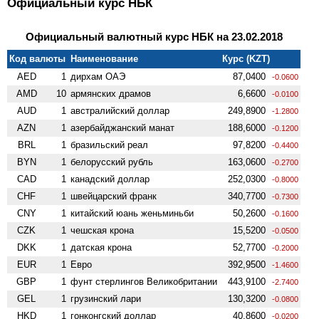
Официальный курс НБК
Официальный валютный курс НБК на 23.02.2018
Код валюты
Наименование
Курс (KZT)
AED
1
дирхам ОАЭ
87,0400
-0.0600
AMD
10
армянских драмов
6,6600
-0.0100
AUD
1
австралийский доллар
249,8900
-1.2800
AZN
1
азербайджанский манат
188,6000
-0.1200
BRL
1
бразильский реал
97,8200
-0.4400
BYN
1
белорусский рубль
163,0600
-0.2700
CAD
1
канадский доллар
252,0300
-0.8000
CHF
1
швейцарский франк
340,7700
-0.7300
CNY
1
китайский юань женьминьби
50,2600
-0.1600
CZK
1
чешская крона
15,5200
-0.0500
DKK
1
датская крона
52,7700
-0.2000
EUR
1
Евро
392,9500
-1.4600
GBP
1
фунт стерлингов Велико­британии
443,9100
-2.7400
GEL
1
грузинский лари
130,3200
-0.0800
HKD
1
гонконгский доллар
40,8600
-0.0200