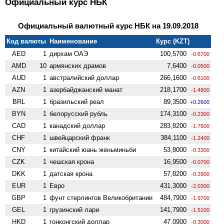
Официальный курс НБК
Официальный валютный курс НБК на 19.09.2018
Код валюты
Наименование
Курс (KZT)
AED
1
дирхам ОАЭ
100,5700
-0.6700
AMD
10
армянских драмов
7,6400
-0.0500
AUD
1
австралийский доллар
266,1600
-0.6100
AZN
1
азербайджанский манат
218,1700
-1.4800
BRL
1
бразильский реал
89,3500
+0.2600
BYN
1
белорусский рубль
174,3100
-0.2300
CAD
1
канадский доллар
283,8200
-1.7600
CHF
1
швейцарский франк
384,1100
-1.2400
CNY
1
китайский юань женьминьби
53,8000
-0.3300
CZK
1
чешская крона
16,9500
-0.0700
DKK
1
датская крона
57,8200
-0.2900
EUR
1
Евро
431,3000
-2.0300
GBP
1
фунт стерлингов Велико­британии
484,7900
-1.9700
GEL
1
грузинский лари
141,7900
-1.5100
HKD
1
гонконгский доллар
47,0900
-0.3000