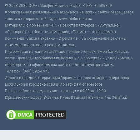
© 2008-2026 ООО «МинфинМедиа». Код ЕГРПОУ: 35506859
Копирование и размещение материалов на других сайтах разрешается
только с гиперссылкой вида: www.minfin.com.ua
Материалы с пометками «Р», «Новости партнёров», «Актуально»,
«Спецпроект», «Новости компаний», «Промо» – это реклама в
понимании Закона Украины «О рекламе». За содержание рекламы
ответственность несёт рекламодатель.
Информация на данной странице не является рекламой банковских
услуг. Проверенную банком информацию о продуктах и услугах можно
посмотреть на официальном сайте соответствующего банка.
Телефон: (044) 392-47-40
Звонок в пределах территории Украины со всех номеров операторов
мобильной и городской связи по тарифам операторов
График работы: понедельник – пятница с 09:00 до 18:00
Юридический адрес: Украина, Киев, Вадима Гетьмана, 1-Б, 3-й этаж