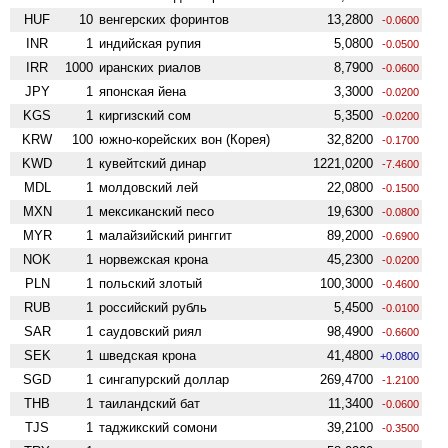
HUF
10
венгерских форинтов
13,2800
-0.0600
INR
1
индийская рупия
5,0800
-0.0500
IRR
1000
иранских риалов
8,7900
-0.0600
JPY
1
японская йена
3,3000
-0.0200
KGS
1
киргизский сом
5,3500
-0.0200
KRW
100
южно-корейских вон (Корея)
32,8200
-0.1700
KWD
1
кувейтский динар
1221,0200
-7.4600
MDL
1
молдовский лей
22,0800
-0.1500
MXN
1
мексиканский песо
19,6300
-0.0800
MYR
1
малайзийский ринггит
89,2000
-0.6900
NOK
1
норвежская крона
45,2300
-0.0200
PLN
1
польский злотый
100,3000
-0.4600
RUB
1
российский рубль
5,4500
-0.0100
SAR
1
саудовский риял
98,4900
-0.6600
SEK
1
шведская крона
41,4800
+0.0800
SGD
1
сингапурский доллар
269,4700
-1.2100
THB
1
таиландский бат
11,3400
-0.0600
TJS
1
таджикский сомони
39,2100
-0.3500