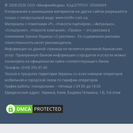
© 2008-2026 ООО «МинфинМедиа». Код ЕГРПОУ: 35506859
Копирование и размещение материалов на других сайтах разрешается
только с гиперссылкой вида: www.minfin.com.ua
Материалы с пометками «Р», «Новости партнёров», «Актуально»,
«Спецпроект», «Новости компаний», «Промо» – это реклама в
понимании Закона Украины «О рекламе». За содержание рекламы
ответственность несёт рекламодатель.
Информация на данной странице не является рекламой банковских
услуг. Проверенную банком информацию о продуктах и услугах можно
посмотреть на официальном сайте соответствующего банка.
Телефон: (044) 392-47-40
Звонок в пределах территории Украины со всех номеров операторов
мобильной и городской связи по тарифам операторов
График работы: понедельник – пятница с 09:00 до 18:00
Юридический адрес: Украина, Киев, Вадима Гетьмана, 1-Б, 3-й этаж