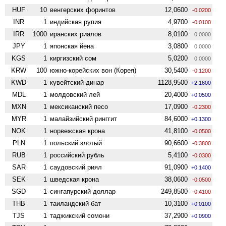
HUF
10
венгерских форинтов
12,0600
-0.0200
INR
1
индийская рупия
4,9700
-0.0100
IRR
1000
иранских риалов
8,0100
0.0000
JPY
1
японская йена
3,0800
0.0000
KGS
1
киргизский сом
5,0200
0.0000
KRW
100
южно-корейских вон (Корея)
30,5400
-0.1200
KWD
1
кувейтский динар
1128,9500
+2.1600
MDL
1
молдовский лей
20,4000
+0.0500
MXN
1
мексиканский песо
17,0900
-0.2300
MYR
1
малайзийский ринггит
84,6000
+0.1300
NOK
1
норвежская крона
41,8100
-0.0500
PLN
1
польский злотый
90,6600
-0.3800
RUB
1
российский рубль
5,4100
-0.0300
SAR
1
саудовский риял
91,0900
+0.1400
SEK
1
шведская крона
38,0600
-0.0500
SGD
1
сингапурский доллар
249,8500
-0.4100
THB
1
таиландский бат
10,3100
+0.0100
TJS
1
таджикский сомони
37,2900
+0.0900