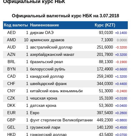
Официальный курс НБК
Официальный валютный курс НБК на 3.07.2018
Код валюты
Наименование
Курс (KZT)
AED
1
дирхам ОАЭ
93,0100
+0.1400
AMD
10
армянских драмов
7,1000
0.0000
AUD
1
австралийский доллар
251,6000
-0.3200
AZN
1
азербайджанский манат
201,7800
+0.3200
BRL
1
бразильский реал
88,1300
-0.1900
BYN
1
белорусский рубль
172,4900
+0.6600
CAD
1
канадский доллар
259,2400
+1.3200
CHF
1
швейцарский франк
344,0300
+0.4400
CNY
1
китайский юань женьминьби
51,3000
-0.2400
CZK
1
чешская крона
15,3100
+0.0100
DKK
1
датская крона
53,3600
+0.0400
EUR
1
Евро
397,5400
+0.2800
GBP
1
фунт стерлингов Велико­британии
449,2300
+0.8800
GEL
1
грузинский лари
140,1200
+0.4500
HKD
1
гонконгский доллар
43,5400
+0.0700