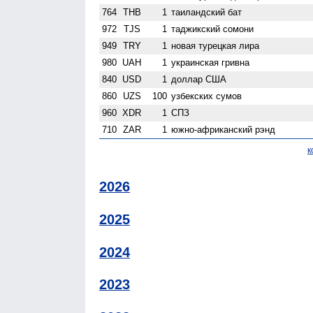
764
THB
1
таиландский бат
972
TJS
1
таджикский сомони
949
TRY
1
новая турецкая лира
980
UAH
1
украинская гривна
840
USD
1
доллар США
860
UZS
100
узбекских сумов
960
XDR
1
СПЗ
710
ZAR
1
южно-африканский рэнд
к
2026
2025
2024
2023