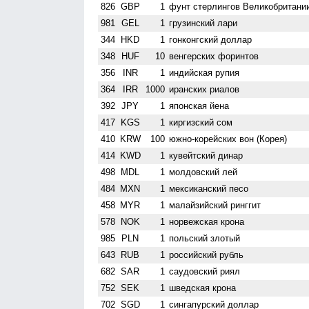
826
GBP
1
фунт стерлингов Велико­британи
981
GEL
1
грузинский лари
344
HKD
1
гонконгский доллар
348
HUF
10
венгерских форинтов
356
INR
1
индийская рупия
364
IRR
1000
иранских риалов
392
JPY
1
японская йена
417
KGS
1
киргизский сом
410
KRW
100
южно-корейских вон (Корея)
414
KWD
1
кувейтский динар
498
MDL
1
молдовский лей
484
MXN
1
мексиканский песо
458
MYR
1
малайзийский ринггит
578
NOK
1
норвежская крона
985
PLN
1
польский злотый
643
RUB
1
российский рубль
682
SAR
1
саудовский риял
752
SEK
1
шведская крона
702
SGD
1
сингапурский доллар