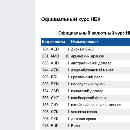
Официальный курс НБК
Официальный валютный курс НБК
Код валюты
Наименование
784
AED
1
дирхам ОАЭ
051
AMD
10
армянских драмов
036
AUD
1
австралийский доллар
944
AZN
1
азербайджанский манат
986
BRL
1
бразильский реал
933
BYN
1
белорусский рубль
124
CAD
1
канадский доллар
756
CHF
1
швейцарский франк
156
CNY
1
китайский юань женьминьби
203
CZK
1
чешская крона
208
DKK
1
датская крона
978
EUR
1
Евро